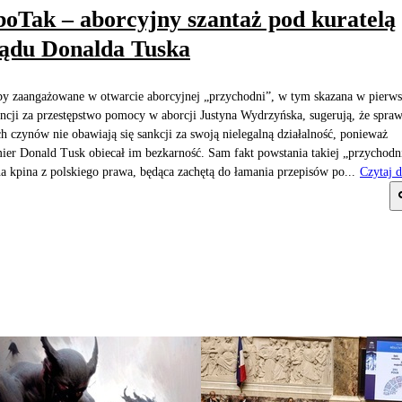
oTak – aborcyjny szantaż pod kuratelą
ądu Donalda Tuska
y zaangażowane w otwarcie aborcyjnej „przychodni”, w tym skazana w pierws
ancji za przestępstwo pomocy w aborcji Justyna Wydrzyńska, sugerują, że spra
ch czynów nie obawiają się sankcji za swoją nielegalną działalność, ponieważ
ier Donald Tusk obiecał im bezkarność. Sam fakt powstania takiej „przychodn
a kpina z polskiego prawa, będąca zachętą do łamania przepisów po...
Czytaj d