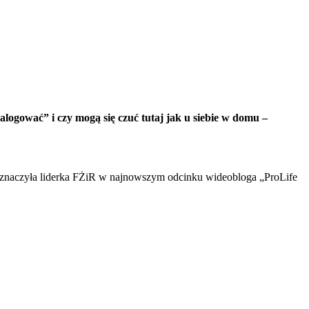
zalogować” i czy mogą się czuć tutaj jak u siebie w domu –
znaczyła liderka FŻiR w najnowszym odcinku wideobloga „ProLife