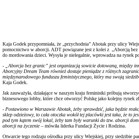
Kaja Godek przypomniała, że „przychodnia” Abotak przy ulicy Wiejsk
pomocnictwo w aborcji. ADT powiązane jest z kolei z „Aborcją bez 
do mordowania dzieci. Wysyła je nielegalnie, wprowadza na rynek po
-
„Aborcja bez granic” jest organizacją sowicie dotowaną, między inn
Aborcyjny Dream Team również dostaje pieniądze z różnych zagraniczn
międzynarodowego funduszu feministycznego, który ma swoją siedzibę 
Kaja Godek.
Jak zauważyła, działające w naszym kraju feministki próbują stworzy
biznesowego lobby, które chce otworzyć Polskę jako kolejny rynek zb
-
Postawiono w Warszawie Abotak, żeby sprawdzić, jaka będzie reakcj
sklep odzieżowy, to cała otoczka wokół tej placówki jest taka, że t
pod tym kątem swój lokal, żeby tam były warunki do tzw. aborcji domo
aborcji na życzenie
– mówiła liderka Fundacji Życie i Rodzina.
Otwarcie tego rodzaju ośrodka przy ulicy Wiejskiej, przy siedzibie p