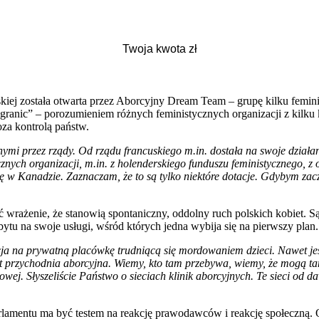
iej została otwarta przez Aborcyjny Dream Team – grupę kilku feminis
granic” – porozumieniem różnych feministycznych organizacji z kilku
za kontrolą państw.
ymi przez rządy. Od rządu francuskiego m.in. dostała na swoje działani
ych organizacji, m.in. z holenderskiego funduszu feministycznego, z 
w Kanadzie. Zaznaczam, że to są tylko niektóre dotacje. Gdybym zaczęł
ć wrażenie, że stanowią spontaniczny, oddolny ruch polskich kobiet. 
ytu na swoje usługi, wśród których jedna wybija się na pierwszy plan.
a na prywatną placówkę trudniącą się mordowaniem dzieci. Nawet jeśli 
o jest przychodnia aborcyjna. Wiemy, kto tam przebywa, wiemy, że mogą
wej. Słyszeliście Państwo o sieciach klinik aborcyjnych. Te sieci od d
arlamentu ma być testem na reakcję prawodawców i reakcję społeczną. O