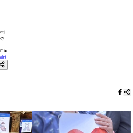
zej
wcy
i” to
alej