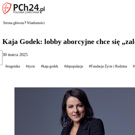
Strona główna
Wiadomości
Kaja Godek: lobby aborcyjne chce się „za
30 marca 2025
#eugenika
#życie
#kaja godek
#depopulacja
#Fundacja Życie i Rodzina
#