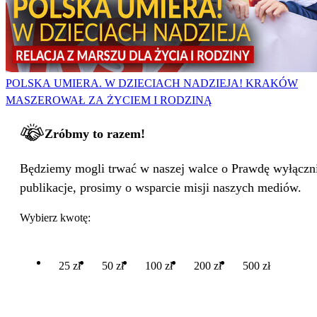
POLSKA UMIERA. W DZIECIACH NADZIEJA! KRAKÓW
MASZEROWAŁ ZA ŻYCIEM I RODZINĄ
Zróbmy to razem!
Będziemy mogli trwać w naszej walce o Prawdę wyłącznie
publikacje, prosimy o wsparcie misji naszych mediów.
Wybierz kwotę:
25 zł
50 zł
100 zł
200 zł
500 zł