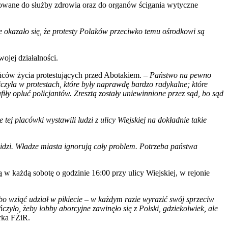
erowane do służby zdrowia oraz do organów ścigania wytyczne
e okazało się, że protesty Polaków przeciwko temu ośrodkowi są
ojej działalności.
ońców życia protestujących przed Abotakiem. –
Państwo na pewno
niczyła w protestach, które były naprawdę bardzo radykalne; które
fiły opluć policjantów. Zresztą zostały uniewinnione przez sąd, bo sąd
 tej placówki wystawili ludzi z ulicy Wiejskiej na dokładnie takie
 widzi. Władze miasta ignorują cały problem. Potrzeba państwa
 w każdą sobotę o godzinie 16:00 przy ulicy Wiejskiej, w rejonie
lbo wziąć udział w pikiecie – w każdym razie wyrazić swój sprzeciw
zyło, żeby lobby aborcyjne zawinęło się z Polski, gdziekolwiek, ale
rka FŻiR.