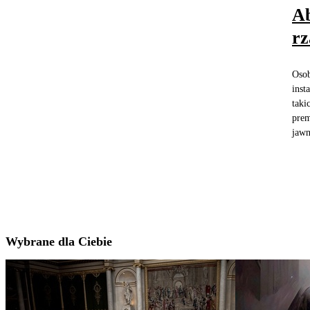
Ab
rz
Osob
inst
taki
prem
jawn
Wybrane dla Ciebie