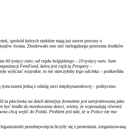
tek, spośród których niektóre mają już nawet procesy o
 krajów świata. Zbudowało ono sieć nielegalnego przerzutu środków
a 60 tysięcy euro; od rządu belgijskiego – 10 tysięcy euro. Sam
organizacji FemFund, która jest częścią Prospery –
a wyliczać wszystkie, to nie starczyłoby tego odcinka
– podkreśliła
Są tymczasem jedną z odnóg sieci międzynarodowej – polityczno-
ta placówka na dzień dzisiejszy formalnie jest zarejestrowana jako
 tam być środki do mordowania dzieci, wiemy, że wyposażają również
awna chcą wejść do Polski. Problem jest taki, że w Polsce nie ma
rganizatorki przedsięwzięcia liczyły się z protestami, zorganizowaną