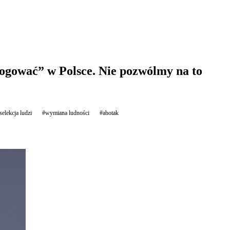
logować” w Polsce. Nie pozwólmy na to
selekcja ludzi
#wymiana ludności
#abotak