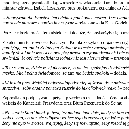
modlitwą przed pseudokliniką, wreszcie z zawiadomieniami do prokur
minister zdrowia Izabeli Leszczyny oraz prokuratora generalnego A
-
Nagrywam dla Państwa ten odcinek pod koniec marca. Trzy tygodnie 
naprawdę masowe i bardzo intensywne
– relacjonowała Kaja Godek.
Poczucie bezkarności feministek jest tak duże, że poskarżyły się nawe
Z kolei minister równości Katarzyna Kotula złożyła do organów ścig
pamiętają, co robiła Katarzyna Kotula w okresie czarnego protestu 
łamały absolutnie wszystkie przepisy prawa o zgromadzeniach i nie tyl
stwierdził, że oplucie policjanta jednak nie jest niczym złym
– przypom
-
To, co tam się dzieje w tej placówce, to nie jest spokojna działalnoś
ryzyko. Mieli pełną świadomość, że tam nie będzie spokoju
– dodała.
-
W lokalu przy Wiejskiej najprawdopodobniej są środki do mordowania
sprzeciwu, żeby organy państwa ruszyły do jakiejkolwiek reakcji
– zac
Zaprosiła do podpisywania petycji przeciwko działalności ośrodka ab
wejścia do Kancelarii Prezydenta oraz Biura Przepustek do Sejmu.
-
Na stronie StopAbotak.pl będą też podane inne daty, kiedy są tam z
wobec tego, co tam się odbywa; wobec tego bezprawia, na które państw
żeby nie było w Polsce. Najlepiej, żeby się rozwiązało, żeby rozbić 