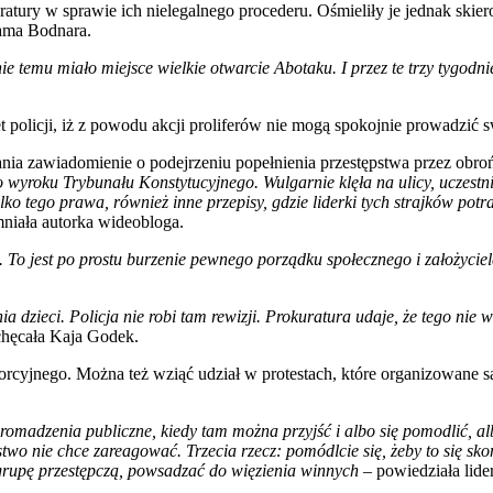
atury w sprawie ich nielegalnego procederu. Ośmieliły je jednak ski
dama Bodnara.
temu miało miejsce wielkie otwarcie Abotaku. I przez te trzy tygodni
t policji, iż z powodu akcji proliferów nie mogą spokojnie prowadzić sw
ania zawiadomienie o podejrzeniu popełnienia przestępstwa przez obr
po wyroku Trybunału Konstytucyjnego.
Wulgarnie klęła na ulicy, uczest
ko tego prawa, również inne przepisy, gdzie liderki tych strajków potra
niała autorka wideobloga.
ć. To jest po prostu burzenie pewnego porządku społecznego i założyciele
 dzieci. Policja nie robi tam rewizji. Prokuratura udaje, że tego nie
hęcała Kaja Godek.
orcyjnego. Można też wziąć udział w protestach, które organizowane są
gromadzenia publiczne, kiedy tam można przyjść i albo się pomodlić, a
o nie chce zareagować. Trzecia rzecz: pomódlcie się, żeby to się skońc
tę grupę przestępczą, powsadzać do więzienia winnych
– powiedziała lide