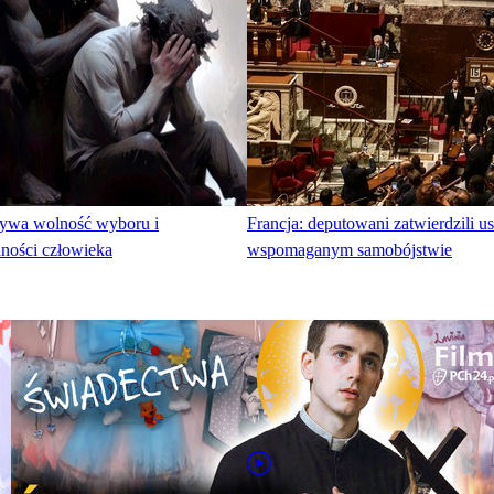
szywa wolność wyboru i
Francja: deputowani zatwierdzili u
dności człowieka
wspomaganym samobójstwie