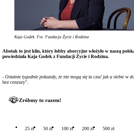
Kaja Godek. Fot. Fundacja Życie i Rodzina
Abotak to jest klin, który lobby aborcyjne włożyło w naszą polsk
powiedziała Kaja Godek z Fundacji Życie i Rodzina.
-
Ostatnie tygodnie pokazały, że nie mogą się tu czuć jak u siebie w d
bez cenzury”.
Zróbmy to razem!
25 zł
50 zł
100 zł
200 zł
500 zł