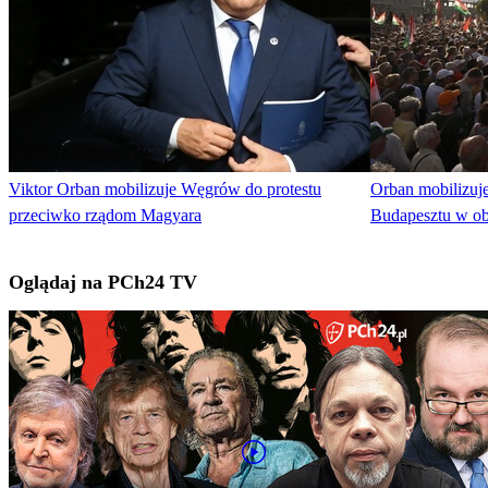
Viktor Orban mobilizuje Węgrów do protestu
Orban mobilizuje
przeciwko rządom Magyara
Budapesztu w ob
Oglądaj na PCh24 TV