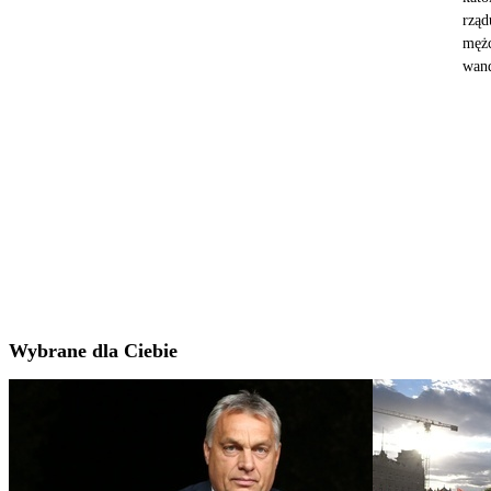
rząd
mężc
wand
Wybrane dla Ciebie