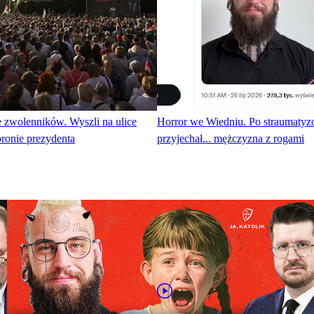
 zwolenników. Wyszli na ulice
Horror we Wiedniu. Po straumatyz
ronie prezydenta
przyjechał... mężczyzna z rogami