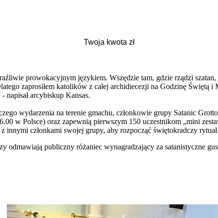
aźliwie prowokacyjnym językiem. Wszędzie tam, gdzie rządzi szatan, n
Dlatego zaprosiłem katolików z całej archidiecezji na Godzinę Świę
 - napisał arcybiskup Kansas.
czego wydarzenia na terenie gmachu, członkowie grupy Satanic Grott
16.00 w Polsce) oraz zapewnią pierwszym 150 uczestnikom „mini zestaw
u z innymi członkami swojej grupy, aby rozpocząć świętokradczy rytuał
órzy odmawiają publiczny różaniec wynagradzający za satanistyczne gus