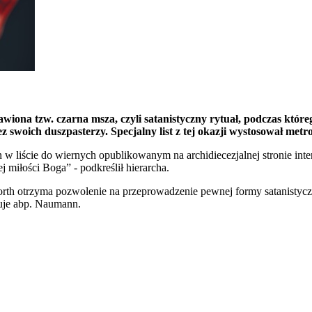
wiona tzw. czarna msza, czyli satanistyczny rytuał, podczas któr
rzez swoich duszpasterzy. Specjalny list z tej okazji wystosował me
w liście do wiernych opublikowanym na archidiecezjalnej stronie int
ej miłości Boga” - podkreślił hierarcha.
orth otrzyma pozwolenie na przeprowadzenie pewnej formy satanistyczne
muje abp. Naumann.