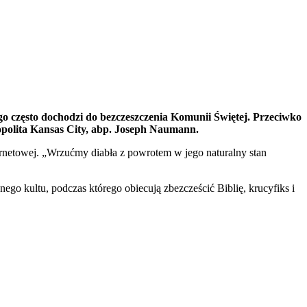
ego często dochodzi do bezczeszczenia Komunii Świętej. Przeciwko
tropolita Kansas City, abp. Joseph Naumann.
ernetowej. „Wrzućmy diabła z powrotem w jego naturalny stan
go kultu, podczas którego obiecują zbezcześcić Biblię, krucyfiks i