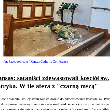
fot. Facebook.com / Kansas Catholic Conference
nsas: sataniści zdewastowali kościół św.
tryka. W tle afera z "czarną mszą"
eście Wichita, stolicy stanu Kansas doszło do zdewastowania kościoła św. Patr
tak odpowiedzialni są przedstawiciele środowisk satanistycznych. Jednocześnie
licy domagają się wstrzymania planów odprawienia "czarnej mszy" w siedzibie