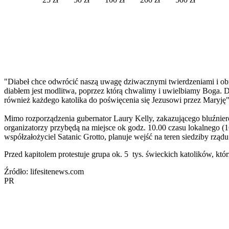
"Diabeł chce odwrócić naszą uwagę dziwacznymi twierdzeniami i obr
diabłem jest modlitwa, poprzez którą chwalimy i uwielbiamy Boga. 
również każdego katolika do poświęcenia się Jezusowi przez Maryję"
Mimo rozporządzenia gubernator Laury Kelly, zakazującego bluźnier
organizatorzy przybędą na miejsce ok godz. 10.00 czasu lokalnego (
współzałożyciel Satanic Grotto, planuje wejść na teren siedziby rząd
Przed kapitolem protestuje grupa ok. 5 tys. świeckich katolików, kt
Źródło: lifesitenews.com
PR