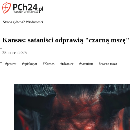
Strona główna
Wiadomości
Kansas: sataniści odprawią "czarną mszę" 
28 marca 2025
#protest
#episkopat
#Kansas
#różaniec
#satanizm
#czarna msza