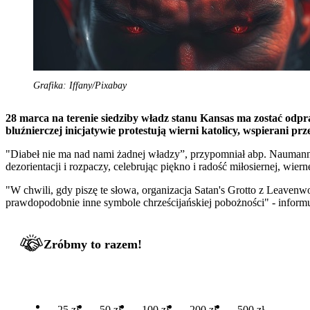
Grafika: Iffany/Pixabay
28 marca na terenie siedziby władz stanu Kansas ma zostać odpra
bluźnierczej inicjatywie protestują wierni katolicy, wspierani p
"Diabeł nie ma nad nami żadnej władzy”, przypomniał abp. Naumann 
dezorientacji i rozpaczy, celebrując piękno i radość miłosiernej, wiern
"W chwili, gdy piszę te słowa, organizacja Satan's Grotto z Leavenw
prawdopodobnie inne symbole chrześcijańskiej pobożności" - infor
Zróbmy to razem!
25 zł
50 zł
100 zł
200 zł
500 zł