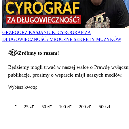
GRZEGORZ KASJANIUK: CYROGRAF ZA
DŁUGOWIECZNOŚĆ? MROCZNE SEKRETY MUZYKÓW
Zróbmy to razem!
Będziemy mogli trwać w naszej walce o Prawdę wyłącznie
publikacje, prosimy o wsparcie misji naszych mediów.
Wybierz kwotę:
25 zł
50 zł
100 zł
200 zł
500 zł