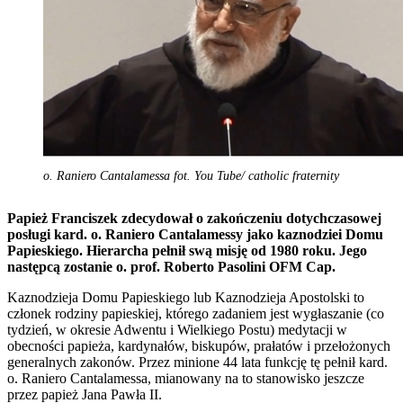
o. Raniero Cantalamessa fot. You Tube/ catholic fraternity
Papież Franciszek zdecydował o zakończeniu dotychczasowej
posługi kard. o. Raniero Cantalamessy jako kaznodziei Domu
Papieskiego. Hierarcha pełnił swą misję od 1980 roku. Jego
następcą zostanie o. prof. Roberto Pasolini OFM Cap.
Kaznodzieja Domu Papieskiego lub Kaznodzieja Apostolski to
członek rodziny papieskiej, którego zadaniem jest wygłaszanie (co
tydzień, w okresie Adwentu i Wielkiego Postu) medytacji w
obecności papieża, kardynałów, biskupów, prałatów i przełożonych
generalnych zakonów. Przez minione 44 lata funkcję tę pełnił kard.
o. Raniero Cantalamessa, mianowany na to stanowisko jeszcze
przez papież Jana Pawła II.