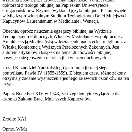
doktoratu z teologii biblijnej na Papieskim Uniwersytecie
Gregoriańskim w Rzymie, wykładał języki biblijne i Pismo Święte
w Międzyprowincjalnym Studium Teologicznym Braci Mniejszych
Kapucynów Laurentianum w Mediolanie i Wenecji.
Obecnie, oprócz nauczania egzegezy biblijnej na Wydziale
Teologicznym Północnych Włoch w Mediolanie, współpracuje z
Archidiecezją Mediolańską w kształceniu nauczycieli religii oraz z
Włoską Konferencją Wyższych Przełożonych Zakonnych. Jest
autorem artykułów i książek na temat duchowości biblijnej,
poświęca się głoszeniu rekolekcji i ćwiczeń duchowych.
Urząd Kaznodziei Apostolskiego jako funkcji stałej sięga
pontyfikatu Pawła IV (1555-1559). Z biegiem czasu różne zakony
otrzymały zadanie wyznaczenia jednego ze swoich członków na ten
urząd.
Papież Benedykt XIV w 1743, zastrzegł ten tytuł wyłącznie dla
członka Zakonu Braci Mniejszych Kapucynów.
Źródło: KAI
Oprac. WMa