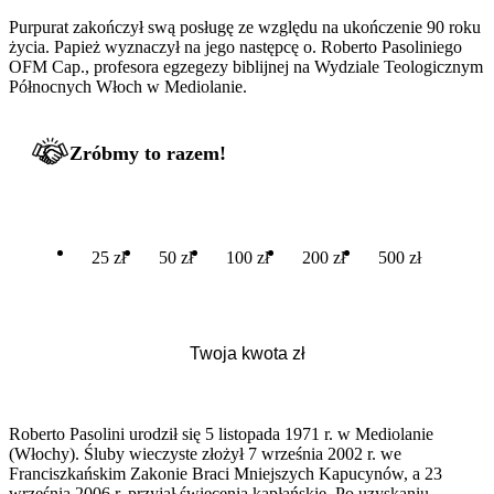
Purpurat zakończył swą posługę ze względu na ukończenie 90 roku
życia. Papież wyznaczył na jego następcę o. Roberto Pasoliniego
OFM Cap., profesora egzegezy biblijnej na Wydziale Teologicznym
Północnych Włoch w Mediolanie.
Zróbmy to razem!
25 zł
50 zł
100 zł
200 zł
500 zł
Roberto Pasolini urodził się 5 listopada 1971 r. w Mediolanie
(Włochy). Śluby wieczyste złożył 7 września 2002 r. we
Franciszkańskim Zakonie Braci Mniejszych Kapucynów, a 23
września 2006 r. przyjął święcenia kapłańskie. Po uzyskaniu