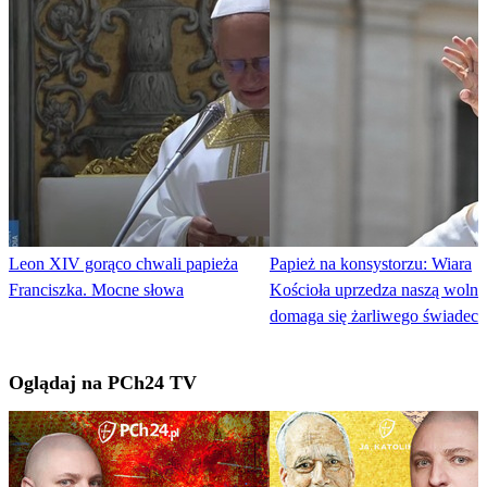
Leon XIV gorąco chwali papieża
Papież na konsystorzu: Wiara
Franciszka. Mocne słowa
Kościoła uprzedza naszą wolno
domaga się żarliwego świadec
Oglądaj na PCh24 TV