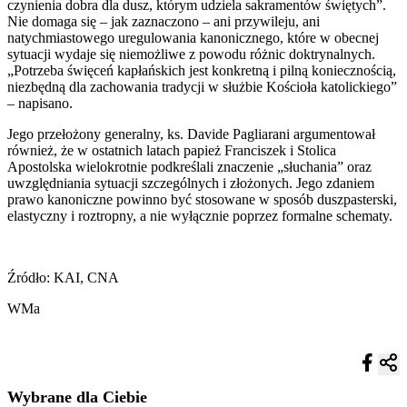
czynienia dobra dla dusz, którym udziela sakramentów świętych”.
Nie domaga się – jak zaznaczono – ani przywileju, ani
natychmiastowego uregulowania kanonicznego, które w obecnej
sytuacji wydaje się niemożliwe z powodu różnic doktrynalnych.
„Potrzeba święceń kapłańskich jest konkretną i pilną koniecznością,
niezbędną dla zachowania tradycji w służbie Kościoła katolickiego”
– napisano.
Jego przełożony generalny, ks. Davide Pagliarani argumentował
również, że w ostatnich latach papież Franciszek i Stolica
Apostolska wielokrotnie podkreślali znaczenie „słuchania” oraz
uwzględniania sytuacji szczególnych i złożonych. Jego zdaniem
prawo kanoniczne powinno być stosowane w sposób duszpasterski,
elastyczny i roztropny, a nie wyłącznie poprzez formalne schematy.
Źródło: KAI, CNA
WMa
Wybrane dla Ciebie