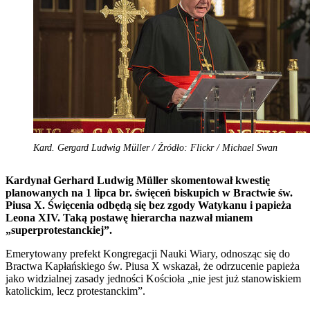
Kard. Gergard Ludwig Müller / Źródło: Flickr / Michael Swan
Kardynał Gerhard Ludwig Müller skomentował kwestię
planowanych na 1 lipca br. święceń biskupich w Bractwie św.
Piusa X. Święcenia odbędą się bez zgody Watykanu i papieża
Leona XIV. Taką postawę hierarcha nazwał mianem
„superprotestanckiej”.
Emerytowany prefekt Kongregacji Nauki Wiary, odnosząc się do
Bractwa Kapłańskiego św. Piusa X wskazał, że odrzucenie papieża
jako widzialnej zasady jedności Kościoła „nie jest już stanowiskiem
katolickim, lecz protestanckim”.