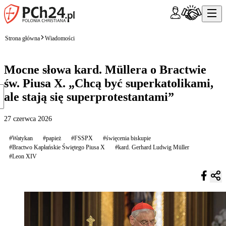
Strona główna
Wiadomości
Mocne słowa kard. Müllera o Bractwie
św. Piusa X. „Chcą być superkatolikami,
ale stają się superprotestantami”
27 czerwca 2026
#Watykan
#papież
#FSSPX
#święcenia biskupie
#Bractwo Kapłańskie Świętego Piusa X
#kard. Gerhard Ludwig Müller
#Leon XIV