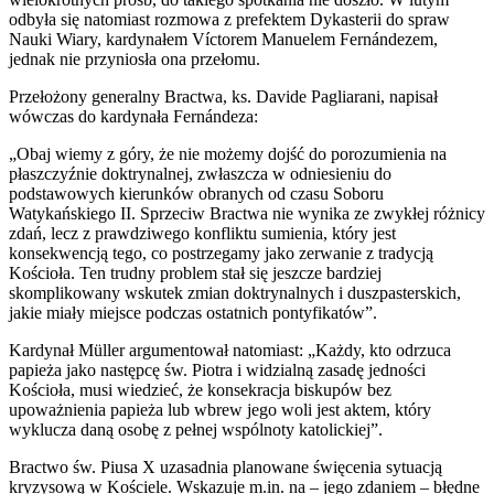
odbyła się natomiast rozmowa z prefektem Dykasterii do spraw
Nauki Wiary, kardynałem Víctorem Manuelem Fernándezem,
jednak nie przyniosła ona przełomu.
Przełożony generalny Bractwa, ks. Davide Pagliarani, napisał
wówczas do kardynała Fernándeza:
„Obaj wiemy z góry, że nie możemy dojść do porozumienia na
płaszczyźnie doktrynalnej, zwłaszcza w odniesieniu do
podstawowych kierunków obranych od czasu Soboru
Watykańskiego II. Sprzeciw Bractwa nie wynika ze zwykłej różnicy
zdań, lecz z prawdziwego konfliktu sumienia, który jest
konsekwencją tego, co postrzegamy jako zerwanie z tradycją
Kościoła. Ten trudny problem stał się jeszcze bardziej
skomplikowany wskutek zmian doktrynalnych i duszpasterskich,
jakie miały miejsce podczas ostatnich pontyfikatów”.
Kardynał Müller argumentował natomiast: „Każdy, kto odrzuca
papieża jako następcę św. Piotra i widzialną zasadę jedności
Kościoła, musi wiedzieć, że konsekracja biskupów bez
upoważnienia papieża lub wbrew jego woli jest aktem, który
wyklucza daną osobę z pełnej wspólnoty katolickiej”.
Bractwo św. Piusa X uzasadnia planowane święcenia sytuacją
kryzysową w Kościele. Wskazuje m.in. na – jego zdaniem – błędne