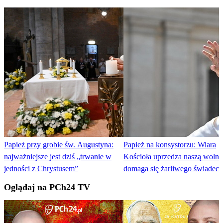
Papież przy grobie św. Augustyna:
Papież na konsystorzu: Wiara
najważniejsze jest dziś „trwanie w
Kościoła uprzedza naszą wolno
jedności z Chrystusem”
domaga się żarliwego świadec
Oglądaj na PCh24 TV