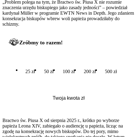
„Problem polega na tym, że Bractwo św. Piusa X nie rozumie
znaczenia urzędu biskupiego jako zasady jedności” – powiedział
kardynał Müller w programie EWTN News in Depth. Jego zdaniem
konsekracja biskupów wbrew woli papieża prowadziłaby do
schizmy.
Zróbmy to razem!
25 zł
50 zł
100 zł
200 zł
500 zł
Bractwo św. Piusa X od sierpnia 2025 r., krótko po wyborze
papieża Leona XIV, zabiegało o audiencję u papieża, licząc na
zgodę na konsekrację nowych biskupów. Do tej pory, mimo
wielokrotnych próśb, do takiego spotkania nie doszło. W lutym