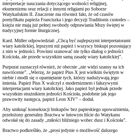
interpretacje nauczania dotyczącego wolności religijnej,
ekumenizmu oraz relacji z innymi religiami po Soborze
Watykańskim II. Znaczenie ma również fakt, że od czasów
pontyfikatu papieża Franciszka i jego decyzji Traditionis custodes –
księża nie mają już pełnej swobody odprawiania Mszy świętej w
tradycyjnej formie liturgicznej.
Kard. Müller odpowiedział: „Chcą być najlepszymi interpretatorami
wiary katolickiej, lepszymi niż papież i wszyscy biskupi pozostający
z nim w jedności. Powinni szanować nie tylko dialog o jedności
Kościoła, ale przede wszystkim samą zasadę wiary katolickiej”.
Purpurat zaznaczył również, że obecnie „nie widzi szansy na ich
nawrócenie”. „Wierzę, że papież Pius X jest wielkim świętym w
niebie i modli się o opamiętanie tych, którzy nadużywają jego
imienia. Papież Pius X walczył z modernizmem i fałszywymi
interpretacjami wiary katolickiej. Jako papież był jednak przede
wszystkim strażnikiem jedności Kościoła, podobnie jak jego
prawowity następca, papież Leon XIV” – dodał.
Aby uniknąć konsekracji biskupów bez papieskiego upoważnienia,
przełożony generalny Bractwa w lutowym liście do Watykanu
odwołał się do zasady „miłości bliźniego wobec dusz i Kościoła”.
Bractwo podkreśliło, że „prosi jedynie o możliwość dalszego