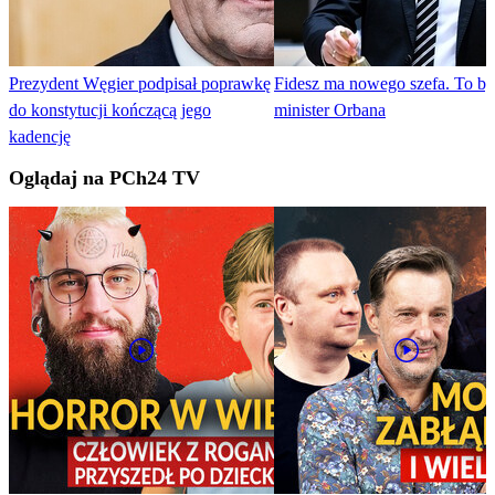
Prezydent Węgier podpisał poprawkę
Fidesz ma nowego szefa. To by
do konstytucji kończącą jego
minister Orbana
kadencję
Oglądaj na PCh24 TV