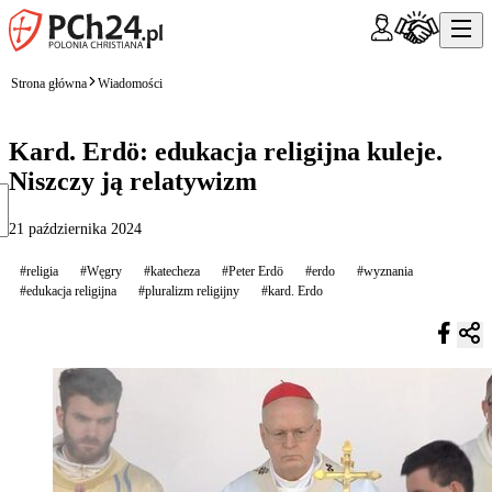
Strona główna
Wiadomości
Kard. Erdö: edukacja religijna kuleje.
Niszczy ją relatywizm
21 października 2024
#religia
#Węgry
#katecheza
#Peter Erdö
#erdo
#wyznania
#edukacja religijna
#pluralizm religijny
#kard. Erdo