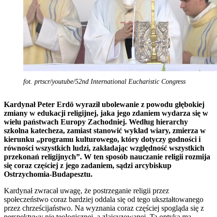
fot. prtscr/youtube/52nd International Eucharistic Congress
Kardynał Peter Erdö wyraził ubolewanie z powodu głębokiej
zmiany w edukacji religijnej, jaka jego zdaniem wydarza się w
wielu państwach Europy Zachodniej. Według hierarchy
szkolna katecheza, zamiast stanowić wykład wiary, zmierza w
kierunku „programu kulturowego, który dotyczy godności i
równości wszystkich ludzi, zakładając względność wszystkich
przekonań religijnych”. W ten sposób nauczanie religii rozmija
się coraz częściej z jego zadaniem, sądzi arcybiskup
Ostrzychomia-Budapesztu.
Kardynał zwracał uwagę, że postrzeganie religii przez
społeczeństwo coraz bardziej oddala się od tego ukształtowanego
przez chrześcijaństwo. Na wyznania coraz częściej spogląda się z
perspektywy nie teologicznej, a zlaicyzowanej. Ta optyka ma