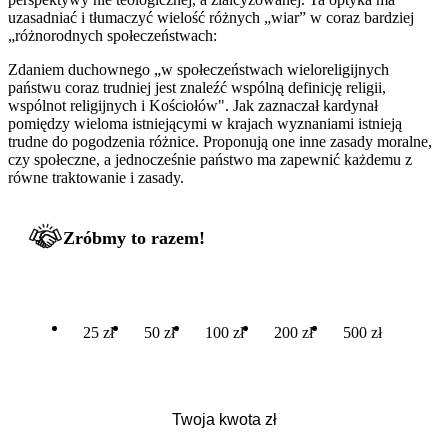
uzasadniać i tłumaczyć wielość różnych „wiar” w coraz bardziej
„różnorodnych społeczeństwach:
Zdaniem duchownego „w społeczeństwach wieloreligijnych
państwu coraz trudniej jest znaleźć wspólną definicję religii,
wspólnot religijnych i Kościołów". Jak zaznaczał kardynał
pomiędzy wieloma istniejącymi w krajach wyznaniami istnieją
trudne do pogodzenia różnice. Proponują one inne zasady moralne,
czy społeczne, a jednocześnie państwo ma zapewnić każdemu z
równe traktowanie i zasady.
Zróbmy to razem!
25 zł
50 zł
100 zł
200 zł
500 zł