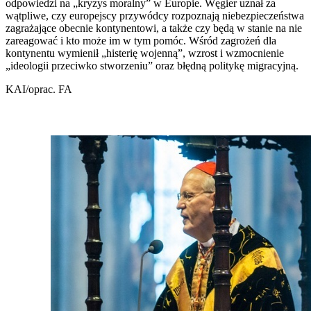
odpowiedzi na „kryzys moralny” w Europie. Węgier uznał za
wątpliwe, czy europejscy przywódcy rozpoznają niebezpieczeństwa
zagrażające obecnie kontynentowi, a także czy będą w stanie na nie
zareagować i kto może im w tym pomóc. Wśród zagrożeń dla
kontynentu wymienił „histerię wojenną”, wzrost i wzmocnienie
„ideologii przeciwko stworzeniu” oraz błędną politykę migracyjną.
KAI/oprac. FA