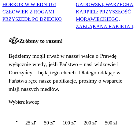
HORROR W WIEDNIU?!
GADOWSKI, WARZECHA,
CZŁOWIEK Z ROGAMI
KARPIEL: PRZYSZŁOŚĆ
PRZYSZEDŁ PO DZIECKO
MORAWIECKIEGO,
ZABŁĄKANA RAKIETA I
WIELKA PODMIANA
Zróbmy to razem!
Będziemy mogli trwać w naszej walce o Prawdę
wyłącznie wtedy, jeśli Państwo – nasi widzowie i
Darczyńcy – będą tego chcieli. Dlatego oddając w
Państwa ręce nasze publikacje, prosimy o wsparcie
misji naszych mediów.
Wybierz kwotę:
25 zł
50 zł
100 zł
200 zł
500 zł