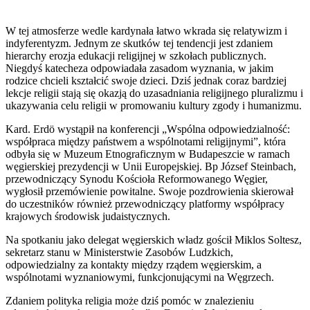
W tej atmosferze wedle kardynała łatwo wkrada się relatywizm i
indyferentyzm. Jednym ze skutków tej tendencji jest zdaniem
hierarchy erozja edukacji religijnej w szkołach publicznych.
Niegdyś katecheza odpowiadała zasadom wyznania, w jakim
rodzice chcieli kształcić swoje dzieci. Dziś jednak coraz bardziej
lekcje religii stają się okazją do uzasadniania religijnego pluralizmu i
ukazywania celu religii w promowaniu kultury zgody i humanizmu.
Kard. Erdö wystąpił na konferencji „Wspólna odpowiedzialność:
współpraca między państwem a wspólnotami religijnymi”, która
odbyła się w Muzeum Etnograficznym w Budapeszcie w ramach
węgierskiej prezydencji w Unii Europejskiej. Bp József Steinbach,
przewodniczący Synodu Kościoła Reformowanego Węgier,
wygłosił przemówienie powitalne. Swoje pozdrowienia skierował
do uczestników również przewodniczący platformy współpracy
krajowych środowisk judaistycznych.
Na spotkaniu jako delegat węgierskich władz gościł Miklos Soltesz,
sekretarz stanu w Ministerstwie Zasobów Ludzkich,
odpowiedzialny za kontakty między rządem węgierskim, a
wspólnotami wyznaniowymi, funkcjonującymi na Węgrzech.
Zdaniem polityka religia może dziś pomóc w znalezieniu