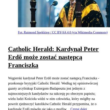
Fot. Raimond Spekking / CC BY-SA 4.0 (via Wikimedia Commons)
Catholic Herald: Kardynał Peter
Erdő może zostać następcą
Franciszka
Węgierski kardynał Peter Erdő może zostać następcą Franciszka -
przekonuje brytyjski Catholic Herald. Według tej opiniotwórczej
gazety arcybiskup Esztergom-Budapesztu jest jednym z
najmocniejszych kandydatów na sukcesję po obecnym papieżu;
wielu ludzi Kościoła widzi w nim człowieka, który mógłby na
powrót zjednoczyć katolików.Catholic Herald przypomina, że o
kardynale Erdő mówiło się jako o możliw...
Czytaj dalej