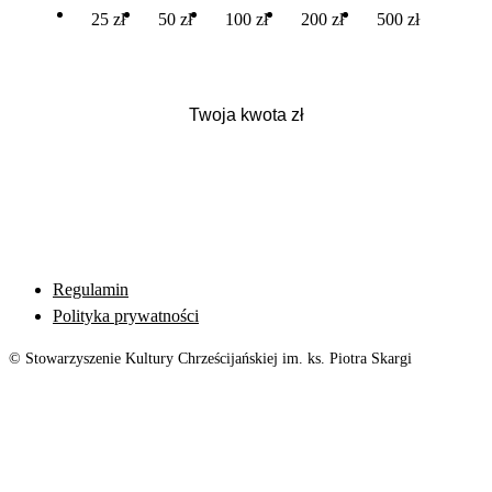
25 zł
50 zł
100 zł
200 zł
500 zł
Regulamin
Polityka prywatności
© Stowarzyszenie Kultury Chrześcijańskiej im. ks. Piotra Skargi