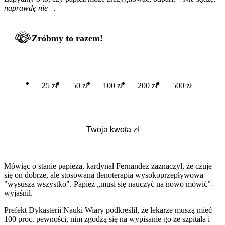
naprawdę nie –.
Zróbmy to razem!
25 zł
50 zł
100 zł
200 zł
500 zł
Mówiąc o stanie papieża, kardynał Fernandez zaznaczył, że czuje
się on dobrze, ale stosowana tlenoterapia wysokoprzepływowa
"wysusza wszystko". Papież „musi się nauczyć na nowo mówić”-
wyjaśnił.
Prefekt Dykasterii Nauki Wiary podkreślił, że lekarze muszą mieć
100 proc. pewności, nim zgodzą się na wypisanie go ze szpitala i