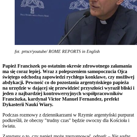
fot. prtscr/youtube/ ROME REPORTS in English
Papież Franciszek po ostatnim okresie zdrowotnego załamania
ma się coraz lepiej. Wraz z polepszeniem samopoczucia Ojca
świętego odchodzą zapowiedzi rychłego konklawe, czy możliwej
abdykacji. Pewność co do pozostania argentyńskiego papieża
na urzędzie w dającej się przewidzieć przyszłości wyraził bliski i
jeden z najbardziej kontrowersyjnych współpracowników
Franciszka, kardynał Victor Manuel Fernandez, prefekt
Dykasterii Nauki Wiary.
Podczas rozmowy z dziennikarzami w Rzymie argentyński purpurat
podkreślił, że obecny "trudny czas" będzie owocny dla Kościoła i
świata.
Zapytany o to, czy papież może zrezygnować, odparł:
– Nie sądzę,