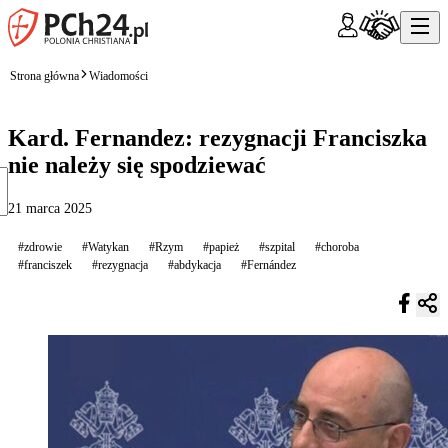
Strona główna
Wiadomości
Kard. Fernandez: rezygnacji Franciszka
nie należy się spodziewać
21 marca 2025
#zdrowie
#Watykan
#Rzym
#papież
#szpital
#choroba
#franciszek
#rezygnacja
#abdykacja
#Fernández