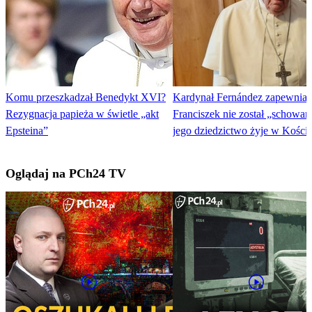
Komu przeszkadzał Benedykt XVI?
Kardynał Fernández zapewnia:
Rezygnacja papieża w świetle „akt
Franciszek nie został „schowan
Epsteina”
jego dziedzictwo żyje w Koście
Oglądaj na PCh24 TV