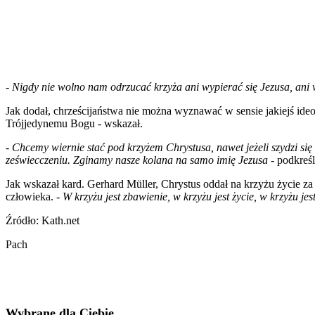
-
Nigdy nie wolno nam odrzucać krzyża ani wypierać się Jezusa, an
Jak dodał, chrześcijaństwa nie można wyznawać w sensie jakiejś ideo
Trójjedynemu Bogu - wskazał.
-
Chcemy wiernie stać pod krzyżem Chrystusa, nawet jeżeli szydzi się 
zeświecczeniu. Zginamy nasze kolana na samo imię Jezusa
- podkreśli
Jak wskazał kard. Gerhard Müller, Chrystus oddał na krzyżu życie z
człowieka. -
W krzyżu jest zbawienie, w krzyżu jest życie, w krzyżu jes
Źródło: Kath.net
Pach
Wybrane dla Ciebie