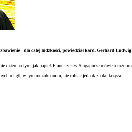
zbawienie - dla całej ludzkości, powiedział kard. Gerhard Ludw
e dzień po tym, jak papież Franciszek w Singapurze mówił o różnorodno
nych religii, w tym muzułmanom, nie robiąc jednak znaku krzyża.