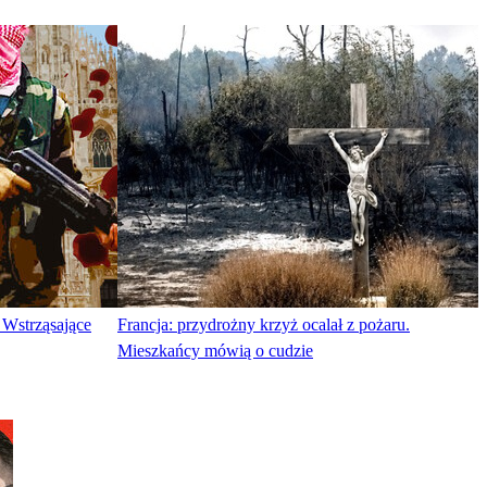
! Wstrząsające
Francja: przydrożny krzyż ocalał z pożaru.
Mieszkańcy mówią o cudzie