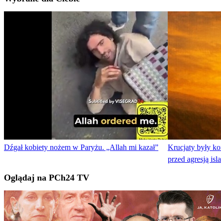
Dźgał kobiety nożem w Paryżu. „Allah mi kazał”
Krucjaty były kon
przed agresją is
Oglądaj na PCh24 TV