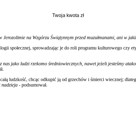
i w Jerozolimie na Wzgórzu Świątynnym przed muzułmanami, ani w jak
logii społecznej, sprowadzając je do roli programu kulturowego czy e
z nas jako ludzi rzekomo średniowiecznych, nawet jeżeli jesteśmy atak
ł.
a całą ludzkość, chcąc odkupić ją od grzechów i śmierci wiecznej; dl
t nadzieja
- podsumował.