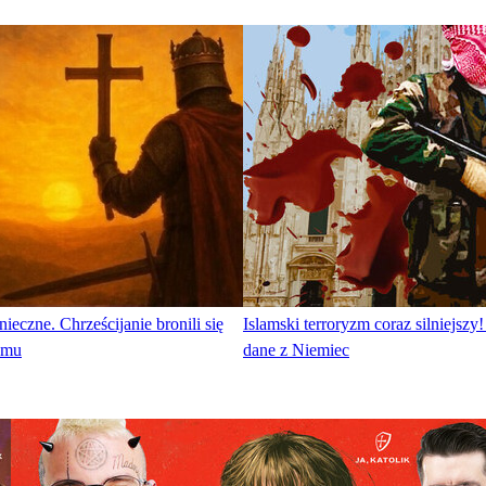
ieczne. Chrześcijanie bronili się
Islamski terroryzm coraz silniejszy
lamu
dane z Niemiec