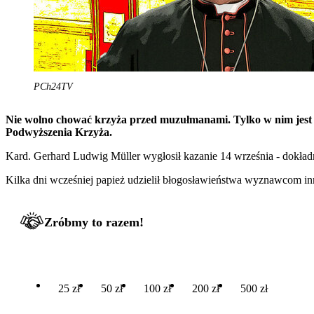
PCh24TV
Nie wolno chować krzyża przed muzułmanami. Tylko w nim jest 
Podwyższenia Krzyża.
Kard. Gerhard Ludwig Müller wygłosił kazanie 14 września - dokładni
Kilka dni wcześniej papież udzielił błogosławieństwa wyznawcom in
Zróbmy to razem!
25 zł
50 zł
100 zł
200 zł
500 zł