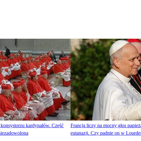
 konsystorzu kardynałów. Część
Francja liczy na mocny głos papież
 niezadowolona
eutanazji. Czy padnie on w Lourde