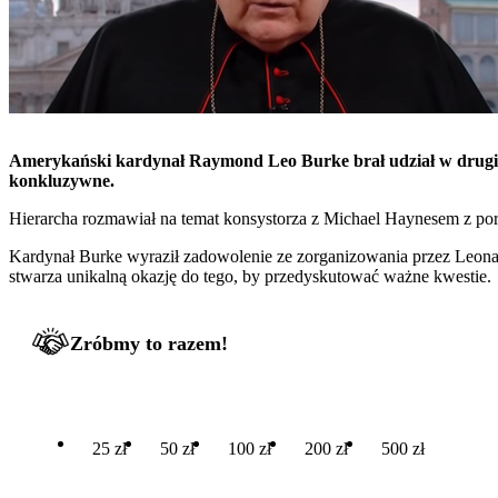
Amerykański kardynał Raymond Leo Burke brał udział w drugim 
konkluzywne.
Hierarcha rozmawiał na temat konsystorza z Michael Haynesem z po
Kardynał Burke wyraził zadowolenie ze zorganizowania przez Leona X
stwarza unikalną okazję do tego, by przedyskutować ważne kwestie.
Zróbmy to razem!
25 zł
50 zł
100 zł
200 zł
500 zł