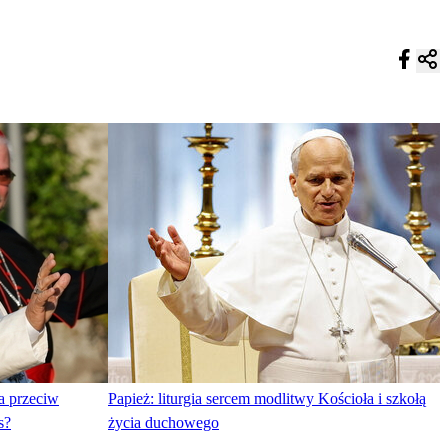
a przeciw
Papież: liturgia sercem modlitwy Kościoła i szkołą
s?
życia duchowego