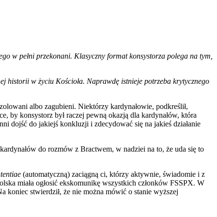
tego w pełni przekonani. Klasyczny format konsystorza polega na tym,
nej historii w życiu Kościoła. Naprawdę istnieje potrzeba krytycznego
olowani albo zagubieni. Niektórzy kardynałowie, podkreślił,
ce, by konsystorz był raczej pewną okazją dla kardynałów, która
i dojść do jakiejś konkluzji i zdecydować się na jakieś działanie
 kardynałów do rozmów z Bractwem, w nadziei na to, że uda się to
ntentiae
(automatyczną) zaciągną ci, którzy aktywnie, świadomie i z
postolska miała ogłosić ekskomunikę wszystkich członków FSSPX. W
Na koniec stwierdził, że nie można mówić o stanie wyższej