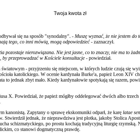
 odbywał się na sposób "synodalny". -
Muszę wyznać, że nie jestem do 
chają tego, co inni mówią, mogą odpowiedzieć
- zaznaczył.
ia pozostaje nierozwiązana. Nie jest jasne, co to znaczy, nie ma to żad
a, by przeprowadzać w Kościele konsultacje
- powiedział.
wiatowym - przyjrzeniu się miejscom, w których ludzie czują się wyiz
Kościoła katolickiego. W ocenie kardynała Burke'a, papież Leon XIV ch
a to jednak zbyt mało. Kiedy kardynałowie spotykają się razem, powinn
Piusa X. Powiedział, że papież mógłby oddelegować dwóch albo trzech
.
rym kanonistą. Zapytany o sprawę ekskomuniki odparł, że karę
latae se
w. Stwierdził jednak, że nieprawdziwa jest plotka, jakoby Stolica A
cha schizmatyckiego, po prostu kochają tradycyjną liturgię rzymską. 
tolickim, co stanowi dogmatyczną prawdę.