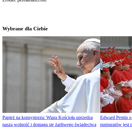
Wybrane dla Ciebie
Papież na konsystorzu: Wiara Kościoła uprzedza
Edward Pentin o
naszą wolność i domaga się żarliwego świadectwa
purpuratów jest