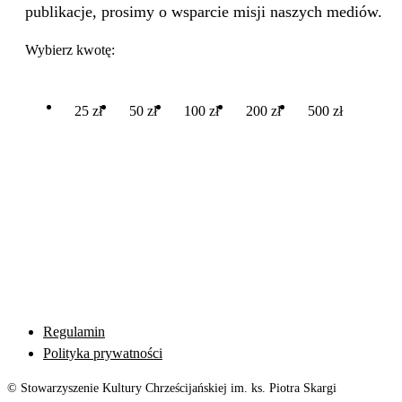
publikacje, prosimy o wsparcie misji naszych mediów.
Wybierz kwotę:
25 zł
50 zł
100 zł
200 zł
500 zł
Regulamin
Polityka prywatności
© Stowarzyszenie Kultury Chrześcijańskiej im. ks. Piotra Skargi