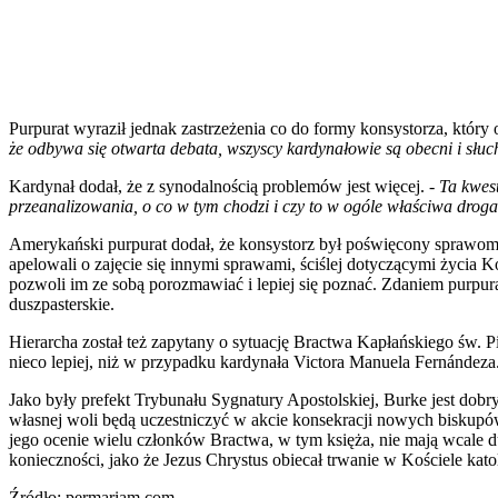
Purpurat wyraził jednak zastrzeżenia co do formy konsystorza, który
że odbywa się otwarta debata, wszyscy kardynałowie są obecni i słu
Kardynał dodał, że z synodalnością problemów jest więcej. -
Ta kwest
przeanalizowania, o co w tym chodzi i czy to w ogóle właściwa drog
Amerykański purpurat dodał, że konsystorz był poświęcony sprawom ś
apelowali o zajęcie się innymi sprawami, ściślej dotyczącymi życia 
pozwoli im ze sobą porozmawiać i lepiej się poznać. Zdaniem purpurat
duszpasterskie.
Hierarcha został też zapytany o sytuację Bractwa Kapłańskiego św. 
nieco lepiej, niż w przypadku kardynała Victora Manuela Fernándeza
Jako były prefekt Trybunału Sygnatury Apostolskiej, Burke jest dob
własnej woli będą uczestniczyć w akcie konsekracji nowych biskupó
jego ocenie wielu członków Bractwa, w tym księża, nie mają wcale du
konieczności, jako że Jezus Chrystus obiecał trwanie w Kościele ka
Źródło: permariam.com