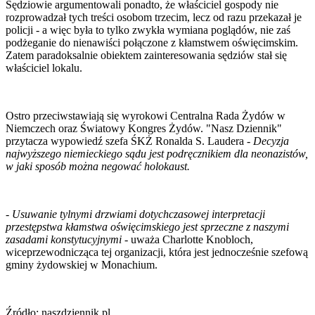
Sędziowie argumentowali ponadto, że właściciel gospody nie
rozprowadzał tych treści osobom trzecim, lecz od razu przekazał je
policji - a więc była to tylko zwykła wymiana poglądów, nie zaś
podżeganie do nienawiści połączone z kłamstwem oświęcimskim.
Zatem paradoksalnie obiektem zainteresowania sędziów stał się
właściciel lokalu.
Ostro przeciwstawiają się wyrokowi Centralna Rada Żydów w
Niemczech oraz Światowy Kongres Żydów. "Nasz Dziennik"
przytacza wypowiedź szefa ŚKŻ Ronalda S. Laudera -
Decyzja
najwyższego niemieckiego sądu jest podręcznikiem dla neonazistów,
w jaki sposób można negować holokaust.
-
Usuwanie tylnymi drzwiami dotychczasowej interpretacji
przestępstwa kłamstwa oświęcimskiego jest sprzeczne z naszymi
zasadami konstytucyjnymi
- uważa Charlotte Knobloch,
wiceprzewodnicząca tej organizacji, która jest jednocześnie szefową
gminy żydowskiej w Monachium.
Źródło: naszdziennik.pl