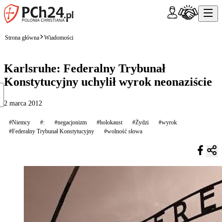
Strona główna
Wiadomości
Karlsruhe: Federalny Trybunał
Konstytucyjny uchylił wyrok neonaziście
2 marca 2012
#Niemcy
#:
#negacjonizm
#holokaust
#Żydzi
#wyrok
#Federalny Trybunał Konstytucyjny
#wolność słowa