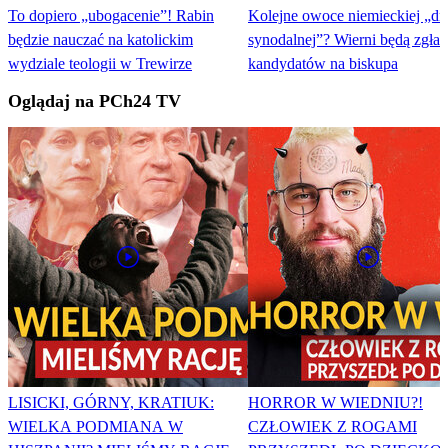
To dopiero „ubogacenie”! Rabin
Kolejne owoce niemieckiej „dr
będzie nauczać na katolickim
synodalnej”? Wierni będą zgłas
wydziale teologii w Trewirze
kandydatów na biskupa
Oglądaj na PCh24 TV
LISICKI, GÓRNY, KRATIUK:
HORROR W WIEDNIU?!
WIELKA PODMIANA W
CZŁOWIEK Z ROGAMI