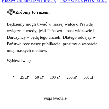
HISZPANII? MIELIŚMY RACJĘ
PRZYSZEDŁ PO DZIECKO
Zróbmy to razem!
Będziemy mogli trwać w naszej walce o Prawdę
wyłącznie wtedy, jeśli Państwo – nasi widzowie i
Darczyńcy – będą tego chcieli. Dlatego oddając w
Państwa ręce nasze publikacje, prosimy o wsparcie
misji naszych mediów.
Wybierz kwotę:
25 zł
50 zł
100 zł
200 zł
500 zł