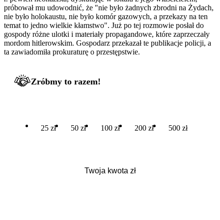
próbował mu udowodnić, że "nie było żadnych zbrodni na Żydach,
nie było holokaustu, nie było komór gazowych, a przekazy na ten
temat to jedno wielkie kłamstwo". Już po tej rozmowie posłał do
gospody różne ulotki i materiały propagandowe, które zaprzeczały
mordom hitlerowskim. Gospodarz przekazał te publikacje policji, a
ta zawiadomiła prokuraturę o przestępstwie.
Zróbmy to razem!
25 zł
50 zł
100 zł
200 zł
500 zł