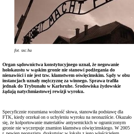
fot. sxc.hu
Organ sądownictwa konstytucyjnego uznał, że negowanie
holokaustu w wąskim gronie nie stanowi podżegania do
nienawiści i nie jest tzw. kłamstwem oświęcimskim. Sądy w obu
instancjach uznały mężczyznę za winnego. Sprawa trafiła
jednak do Trybunału w Karlsruhe. Środowiska żydowskie
żądają natychmiastowej rewizji wyroku.
Specyficznie rozumiana wolność słowa, stanowiła podstawę dla
FTK, kiedy orzekał on o uchyleniu wyroku na neonaziście. Okazało
się, że kolportowanie materiałów antysemickich w ograniczonym
gronie nie wyczerpuje znamion kłamstwa oświęcimskiego. W 2005
r. pewien neonazista, dyskutując w lokalu z jego właścicielem,