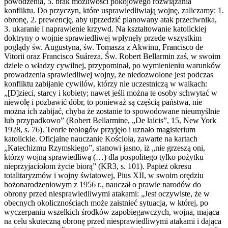
powodzenia, 5. brak możliwości pokojowego rozwiązania
konfliktu. Do przyczyn, które usprawiedliwiają wojnę, zaliczamy: 1.
obronę, 2. prewencję, aby uprzedzić planowany atak przeciwnika,
3. ukaranie i naprawienie krzywd. Na kształtowanie katolickiej
doktryny o wojnie sprawiedliwej wpłynęły przede wszystkim
poglądy św. Augustyna, św. Tomasza z Akwinu, Francisco de
Vitorii oraz Francisco Suáreza. Św. Robert Bellarmin zaś, w swoim
dziele o władzy cywilnej, przypominał, po wymienieniu warunków
prowadzenia sprawiedliwej wojny, że niedozwolone jest podczas
konfliktu zabijanie cywilów, którzy nie uczestniczą w walkach:
„[D]zieci, starcy i kobiety; nawet jeśli można te osoby schwytać w
niewolę i pozbawić dóbr, to ponieważ są częścią państwa, nie
można ich zabijać, chyba że zostanie to spowodowane nieumyślnie
lub przypadkowo” (Robert Bellarmine, „De laicis”, 15, New York
1928, s. 76). Teorie teologów przyjęło i uznało magisterium
katolickie. Oficjalne nauczanie Kościoła, zawarte na kartach
„Katechizmu Rzymskiego”, stanowi jasno, iż „nie grzeszą oni,
którzy wojną sprawiedliwą (…) dla pospolitego tylko pożytku
nieprzyjaciołom życie biorą” (KR3, s. 101). Papież okresu
totalitaryzmów i wojny światowej, Pius XII, w swoim orędziu
bożonarodzeniowym z 1956 r., nauczał o prawie narodów do
obrony przed niesprawiedliwymi atakami: „Jest oczywiste, że w
obecnych okolicznościach może zaistnieć sytuacja, w której, po
wyczerpaniu wszelkich środków zapobiegawczych, wojna, mająca
na celu skuteczną obronę przed niesprawiedliwymi atakami i dająca