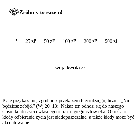
Zróbmy to razem!
25 zł
50 zł
100 zł
200 zł
500 zł
Piąte przykazanie, zgodnie z przekazem Pięcioksięgu, brzmi: „Nie
będziesz zabijał” (Wj 20, 13). Nakaz ten odnosi się do naszego
stosunku do życia własnego oraz drugiego człowieka. Określa on
kiedy odbieranie życia jest niedopuszczalne, a także kiedy może być
akceptowalne.