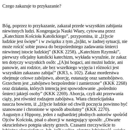
Czego zakazuje to przykazanie?
Bóg, poprzez to przykazanie, zakazał przede wszystkim zabijania
niewinnych ludzi. Kongregacja Nauki Wiary, cytowana przez
„Katechizm Kościoła Katolickiego”, przypomina, iż „[ż]ycie
ludzkie jest święte” i w związku z tym „[n]ikt, w żadnej sytuacji, nie
może rościć sobie prawa do bezpośredniego zadawania śmierci
niewinnej istocie ludzkiej” (KKK 2258). „Katechizm Rzymski”,
pierwszy oficjalny katolicki katechizm, wykłada wyraźnie, że zakaz
ten dotyczy wszystkich osób: „[A]ni bogaci, ani możni ludzie, ani
panowie, ani rodzice, ale bez wszelkiego wyjęcia i różności jest
wszystkim zakazano zabijać” (KR3, s. 102). Zakaz morderstwa
obejmuje celowe zabójstwo, aborcję, eutanazję oraz samobójstwo.
Grzechem jest „zabójstwo bezpośrednie i zamierzone” (KKK 2268)
oraz działania, których intencją jest spowodowanie „pośrednio
śmierci jakiejś osoby” (KKK 2269). Aborcja, czyli akt przerwania
ciąży, jest również rodzajem zabójstwa. Wiara chrześcijańska
naucza bowiem, iż „[ż]ycie ludzkie od chwili poczęcia powinno być
szanowane i chronione w sposób absolutny” (KKK 2270).
Augustyn z Hippony, jeden z najbardziej płodnych autorów spośród
Ojców Kościoła, pisał o aborcji w następujący sposób: „Otwarte
okrucieństwo potępia ukryty grzech. Czasami rzeczywiście to