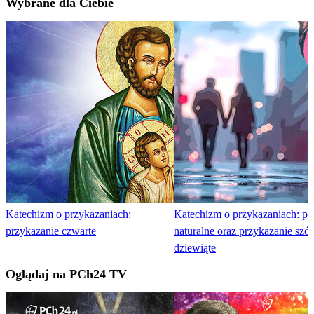
Wybrane dla Ciebie
Katechizm o przykazaniach:
Katechizm o przykazaniach: p
przykazanie czwarte
naturalne oraz przykazanie szós
dziewiąte
Oglądaj na PCh24 TV