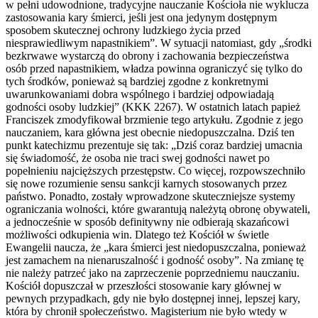
w pełni udowodnione, tradycyjne nauczanie Kościoła nie wyklucza
zastosowania kary śmierci, jeśli jest ona jedynym dostępnym
sposobem skutecznej ochrony ludzkiego życia przed
niesprawiedliwym napastnikiem”. W sytuacji natomiast, gdy „środki
bezkrwawe wystarczą do obrony i zachowania bezpieczeństwa
osób przed napastnikiem, władza powinna ograniczyć się tylko do
tych środków, ponieważ są bardziej zgodne z konkretnymi
uwarunkowaniami dobra wspólnego i bardziej odpowiadają
godności osoby ludzkiej” (KKK 2267). W ostatnich latach papież
Franciszek zmodyfikował brzmienie tego artykułu. Zgodnie z jego
nauczaniem, kara główna jest obecnie niedopuszczalna. Dziś ten
punkt katechizmu prezentuje się tak: „Dziś coraz bardziej umacnia
się świadomość, że osoba nie traci swej godności nawet po
popełnieniu najcięższych przestępstw. Co więcej, rozpowszechniło
się nowe rozumienie sensu sankcji karnych stosowanych przez
państwo. Ponadto, zostały wprowadzone skuteczniejsze systemy
ograniczania wolności, które gwarantują należytą obronę obywateli,
a jednocześnie w sposób definitywny nie odbierają skazańcowi
możliwości odkupienia win. Dlatego też Kościół w świetle
Ewangelii naucza, że „kara śmierci jest niedopuszczalna, ponieważ
jest zamachem na nienaruszalność i godność osoby”. Na zmianę tę
nie należy patrzeć jako na zaprzeczenie poprzedniemu nauczaniu.
Kościół dopuszczał w przeszłości stosowanie kary głównej w
pewnych przypadkach, gdy nie było dostępnej innej, lepszej kary,
która by chronił społeczeństwo. Magisterium nie było wtedy w