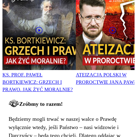
KS. PROF. PAWEŁ
ATEIZACJA POLSKI W
BORTKIEWICZ: GRZECH I
PROROCTWIE JANA PAWŁA
PRAWO. JAK ŻYĆ MORALNIE?
Zróbmy to razem!
Będziemy mogli trwać w naszej walce o Prawdę
wyłącznie wtedy, jeśli Państwo – nasi widzowie i
Darczyńcy – będą tego chcieli. Dlatego oddając w