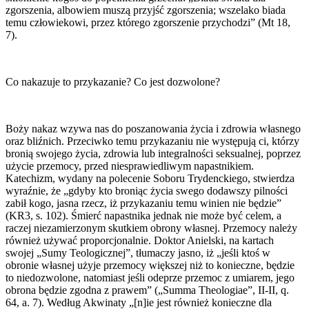
zgorszenia, albowiem muszą przyjść zgorszenia; wszelako biada
temu człowiekowi, przez którego zgorszenie przychodzi” (Mt 18,
7).
Co nakazuje to przykazanie? Co jest dozwolone?
Boży nakaz wzywa nas do poszanowania życia i zdrowia własnego
oraz bliźnich. Przeciwko temu przykazaniu nie występują ci, którzy
bronią swojego życia, zdrowia lub integralności seksualnej, poprzez
użycie przemocy, przed niesprawiedliwym napastnikiem.
Katechizm, wydany na polecenie Soboru Trydenckiego, stwierdza
wyraźnie, że „gdyby kto broniąc życia swego dodawszy pilności
zabił kogo, jasna rzecz, iż przykazaniu temu winien nie będzie”
(KR3, s. 102). Śmierć napastnika jednak nie może być celem, a
raczej niezamierzonym skutkiem obrony własnej. Przemocy należy
również używać proporcjonalnie. Doktor Anielski, na kartach
swojej „Sumy Teologicznej”, tłumaczy jasno, iż „jeśli ktoś w
obronie własnej użyje przemocy większej niż to konieczne, będzie
to niedozwolone, natomiast jeśli odeprze przemoc z umiarem, jego
obrona będzie zgodna z prawem” („Summa Theologiae”, II-II, q.
64, a. 7). Według Akwinaty „[n]ie jest również konieczne dla