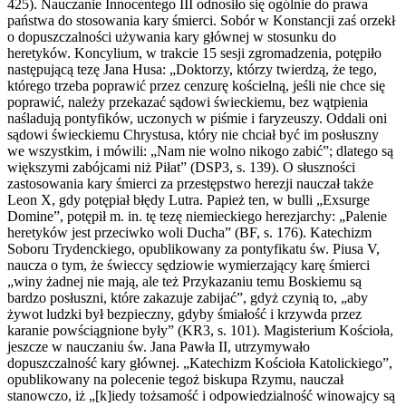
425). Nauczanie Innocentego III odnosiło się ogólnie do prawa
państwa do stosowania kary śmierci. Sobór w Konstancji zaś orzekł
o dopuszczalności używania kary głównej w stosunku do
heretyków. Koncylium, w trakcie 15 sesji zgromadzenia, potępiło
następującą tezę Jana Husa: „Doktorzy, którzy twierdzą, że tego,
którego trzeba poprawić przez cenzurę kościelną, jeśli nie chce się
poprawić, należy przekazać sądowi świeckiemu, bez wątpienia
naśladują pontyfików, uczonych w piśmie i faryzeuszy. Oddali oni
sądowi świeckiemu Chrystusa, który nie chciał być im posłuszny
we wszystkim, i mówili: „Nam nie wolno nikogo zabić”; dlatego są
większymi zabójcami niż Piłat” (DSP3, s. 139). O słuszności
zastosowania kary śmierci za przestępstwo herezji nauczał także
Leon X, gdy potępiał błędy Lutra. Papież ten, w bulli „Exsurge
Domine”, potępił m. in. tę tezę niemieckiego herezjarchy: „Palenie
heretyków jest przeciwko woli Ducha” (BF, s. 176). Katechizm
Soboru Trydenckiego, opublikowany za pontyfikatu św. Piusa V,
naucza o tym, że świeccy sędziowie wymierzający karę śmierci
„winy żadnej nie mają, ale też Przykazaniu temu Boskiemu są
bardzo posłuszni, które zakazuje zabijać”, gdyż czynią to, „aby
żywot ludzki był bezpieczny, gdyby śmiałość i krzywda przez
karanie powściągnione były” (KR3, s. 101). Magisterium Kościoła,
jeszcze w nauczaniu św. Jana Pawła II, utrzymywało
dopuszczalność kary głównej. „Katechizm Kościoła Katolickiego”,
opublikowany na polecenie tegoż biskupa Rzymu, nauczał
stanowczo, iż „[k]iedy tożsamość i odpowiedzialność winowajcy są