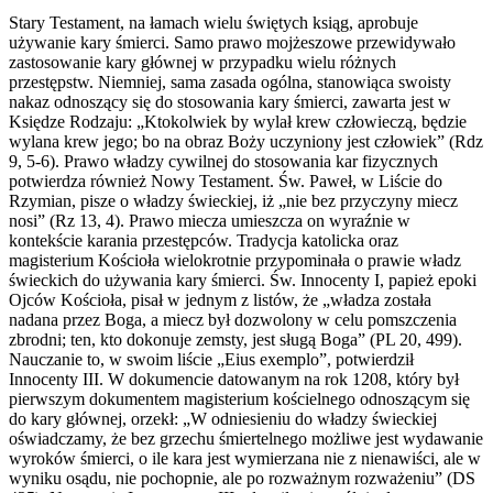
Stary Testament, na łamach wielu świętych ksiąg, aprobuje
używanie kary śmierci. Samo prawo mojżeszowe przewidywało
zastosowanie kary głównej w przypadku wielu różnych
przestępstw. Niemniej, sama zasada ogólna, stanowiąca swoisty
nakaz odnoszący się do stosowania kary śmierci, zawarta jest w
Księdze Rodzaju: „Ktokolwiek by wylał krew człowieczą, będzie
wylana krew jego; bo na obraz Boży uczyniony jest człowiek” (Rdz
9, 5-6). Prawo władzy cywilnej do stosowania kar fizycznych
potwierdza również Nowy Testament. Św. Paweł, w Liście do
Rzymian, pisze o władzy świeckiej, iż „nie bez przyczyny miecz
nosi” (Rz 13, 4). Prawo miecza umieszcza on wyraźnie w
kontekście karania przestępców. Tradycja katolicka oraz
magisterium Kościoła wielokrotnie przypominała o prawie władz
świeckich do używania kary śmierci. Św. Innocenty I, papież epoki
Ojców Kościoła, pisał w jednym z listów, że „władza została
nadana przez Boga, a miecz był dozwolony w celu pomszczenia
zbrodni; ten, kto dokonuje zemsty, jest sługą Boga” (PL 20, 499).
Nauczanie to, w swoim liście „Eius exemplo”, potwierdził
Innocenty III. W dokumencie datowanym na rok 1208, który był
pierwszym dokumentem magisterium kościelnego odnoszącym się
do kary głównej, orzekł: „W odniesieniu do władzy świeckiej
oświadczamy, że bez grzechu śmiertelnego możliwe jest wydawanie
wyroków śmierci, o ile kara jest wymierzana nie z nienawiści, ale w
wyniku osądu, nie pochopnie, ale po rozważnym rozważeniu” (DS