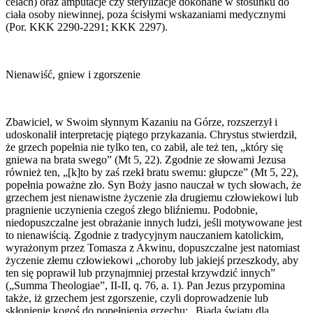
celach) oraz amputacje czy sterylizacje dokonane w stosunku do
ciała osoby niewinnej, poza ścisłymi wskazaniami medycznymi
(Por. KKK 2290-2291; KKK 2297).
Nienawiść, gniew i zgorszenie
Zbawiciel, w Swoim słynnym Kazaniu na Górze, rozszerzył i
udoskonalił interpretację piątego przykazania. Chrystus stwierdził,
że grzech popełnia nie tylko ten, co zabił, ale też ten, „który się
gniewa na brata swego” (Mt 5, 22). Zgodnie ze słowami Jezusa
również ten, „[k]to by zaś rzekł bratu swemu: głupcze” (Mt 5, 22),
popełnia poważne zło. Syn Boży jasno nauczał w tych słowach, że
grzechem jest nienawistne życzenie zła drugiemu człowiekowi lub
pragnienie uczynienia czegoś złego bliźniemu. Podobnie,
niedopuszczalne jest obrażanie innych ludzi, jeśli motywowane jest
to nienawiścią. Zgodnie z tradycyjnym nauczaniem katolickim,
wyrażonym przez Tomasza z Akwinu, dopuszczalne jest natomiast
życzenie złemu człowiekowi „choroby lub jakiejś przeszkody, aby
ten się poprawił lub przynajmniej przestał krzywdzić innych”
(„Summa Theologiae”, II-II, q. 76, a. 1). Pan Jezus przypomina
także, iż grzechem jest zgorszenie, czyli doprowadzenie lub
skłonienie kogoś do popełnienia grzechu: „Biada światu dla