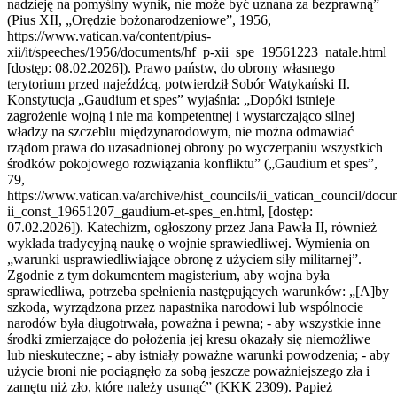
nadzieję na pomyślny wynik, nie może być uznana za bezprawną”
(Pius XII, „Orędzie bożonarodzeniowe”, 1956,
https://www.vatican.va/content/pius-
xii/it/speeches/1956/documents/hf_p-xii_spe_19561223_natale.html
[dostęp: 08.02.2026]). Prawo państw, do obrony własnego
terytorium przed najeźdźcą, potwierdził Sobór Watykański II.
Konstytucja „Gaudium et spes” wyjaśnia: „Dopóki istnieje
zagrożenie wojną i nie ma kompetentnej i wystarczająco silnej
władzy na szczeblu międzynarodowym, nie można odmawiać
rządom prawa do uzasadnionej obrony po wyczerpaniu wszystkich
środków pokojowego rozwiązania konfliktu” („Gaudium et spes”,
79,
https://www.vatican.va/archive/hist_councils/ii_vatican_council/docu
ii_const_19651207_gaudium-et-spes_en.html, [dostęp:
07.02.2026]). Katechizm, ogłoszony przez Jana Pawła II, również
wykłada tradycyjną naukę o wojnie sprawiedliwej. Wymienia on
„warunki usprawiedliwiające obronę z użyciem siły militarnej”.
Zgodnie z tym dokumentem magisterium, aby wojna była
sprawiedliwa, potrzeba spełnienia następujących warunków: „[A]by
szkoda, wyrządzona przez napastnika narodowi lub wspólnocie
narodów była długotrwała, poważna i pewna; - aby wszystkie inne
środki zmierzające do położenia jej kresu okazały się niemożliwe
lub nieskuteczne; - aby istniały poważne warunki powodzenia; - aby
użycie broni nie pociągnęło za sobą jeszcze poważniejszego zła i
zamętu niż zło, które należy usunąć” (KKK 2309). Papież