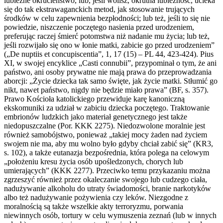
lubieżne okrucieństwo, lub, jeśli wolisz, okrutna lubieżność, ucieka
się do tak ekstrawaganckich metod, jak stosowanie trujących
środków w celu zapewnienia bezpłodności; lub też, jeśli to się nie
powiedzie, niszczenie poczętego nasienia przed urodzeniem,
preferując raczej śmierć potomstwa niż nadanie mu życia; lub też,
jeśli rozwijało się ono w łonie matki, zabicie go przed urodzeniem”
(„De nuptiis et concupiscentia”, 1, 17 (15) – PL 44, 423-424). Pius
XI, w swojej encyklice „Casti connubii”, przypominał o tym, że ani
państwo, ani osoby prywatne nie mają prawa do przeprowadzania
aborcji: „Życie dziecka tak samo święte, jak życie matki. Stłumić go
nikt, nawet państwo, nigdy nie będzie miało prawa” (BF, s. 357).
Prawo Kościoła katolickiego przewiduje karę kanoniczną
ekskomuniki za udział w zabiciu dziecka poczętego. Traktowanie
embrionów ludzkich jako materiał genetycznego jest także
niedopuszczalne (Por. KKK 2275). Niedozwolone moralnie jest
również samobójstwo, ponieważ „takiej mocy żaden nad życiem
swojem nie ma, aby mu wolno było gdyby chciał zabić się” (KR3,
s. 102), a także eutanazja bezpośrednia, która polega na celowym
„położeniu kresu życia osób upośledzonych, chorych lub
umierających” (KKK 2277). Przeciwko temu przykazaniu można
zgrzeszyć również przez okaleczanie swojego lub cudzego ciała,
nadużywanie alkoholu do utraty świadomości, branie narkotyków
albo też nadużywanie pożywienia czy leków. Niezgodne z
moralnością są także wszelkie akty terroryzmu, porwania
niewinnych osób, tortury w celu wymuszenia zeznań (lub w innych