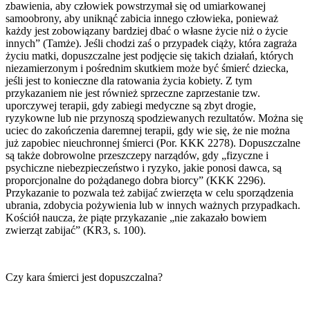
zbawienia, aby człowiek powstrzymał się od umiarkowanej
samoobrony, aby uniknąć zabicia innego człowieka, ponieważ
każdy jest zobowiązany bardziej dbać o własne życie niż o życie
innych” (Tamże). Jeśli chodzi zaś o przypadek ciąży, która zagraża
życiu matki, dopuszczalne jest podjęcie się takich działań, których
niezamierzonym i pośrednim skutkiem może być śmierć dziecka,
jeśli jest to konieczne dla ratowania życia kobiety. Z tym
przykazaniem nie jest również sprzeczne zaprzestanie tzw.
uporczywej terapii, gdy zabiegi medyczne są zbyt drogie,
ryzykowne lub nie przynoszą spodziewanych rezultatów. Można się
uciec do zakończenia daremnej terapii, gdy wie się, że nie można
już zapobiec nieuchronnej śmierci (Por. KKK 2278). Dopuszczalne
są także dobrowolne przeszczepy narządów, gdy „fizyczne i
psychiczne niebezpieczeństwo i ryzyko, jakie ponosi dawca, są
proporcjonalne do pożądanego dobra biorcy” (KKK 2296).
Przykazanie to pozwala też zabijać zwierzęta w celu sporządzenia
ubrania, zdobycia pożywienia lub w innych ważnych przypadkach.
Kościół naucza, że piąte przykazanie „nie zakazało bowiem
zwierząt zabijać” (KR3, s. 100).
Czy kara śmierci jest dopuszczalna?