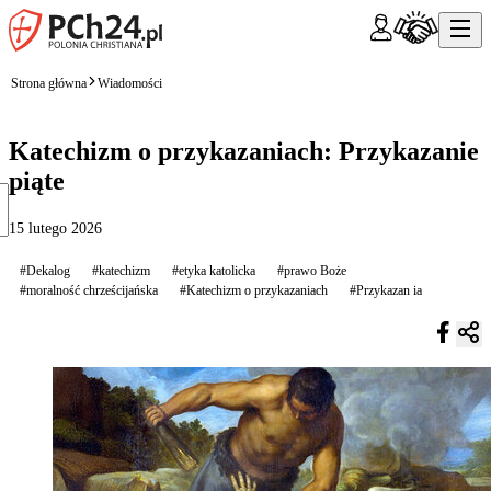
Strona główna
Wiadomości
Katechizm o przykazaniach: Przykazanie
piąte
15 lutego 2026
#Dekalog
#katechizm
#etyka katolicka
#prawo Boże
#moralność chrześcijańska
#Katechizm o przykazaniach
#Przykazan ia