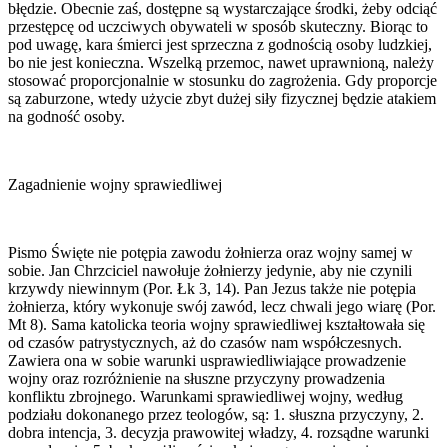
błędzie. Obecnie zaś, dostępne są wystarczające środki, żeby odciąć
przestępcę od uczciwych obywateli w sposób skuteczny. Biorąc to
pod uwagę, kara śmierci jest sprzeczna z godnością osoby ludzkiej,
bo nie jest konieczna. Wszelką przemoc, nawet uprawnioną, należy
stosować proporcjonalnie w stosunku do zagrożenia. Gdy proporcje
są zaburzone, wtedy użycie zbyt dużej siły fizycznej będzie atakiem
na godność osoby.
Zagadnienie wojny sprawiedliwej
Pismo Święte nie potępia zawodu żołnierza oraz wojny samej w
sobie. Jan Chrzciciel nawołuje żołnierzy jedynie, aby nie czynili
krzywdy niewinnym (Por. Łk 3, 14). Pan Jezus także nie potępia
żołnierza, który wykonuje swój zawód, lecz chwali jego wiarę (Por.
Mt 8). Sama katolicka teoria wojny sprawiedliwej kształtowała się
od czasów patrystycznych, aż do czasów nam współczesnych.
Zawiera ona w sobie warunki usprawiedliwiające prowadzenie
wojny oraz rozróżnienie na słuszne przyczyny prowadzenia
konfliktu zbrojnego. Warunkami sprawiedliwej wojny, według
podziału dokonanego przez teologów, są: 1. słuszna przyczyny, 2.
dobra intencja, 3. decyzja prawowitej władzy, 4. rozsądne warunki