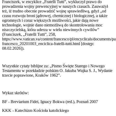
Franciszek, w encyklice „Fratelli Tutti”, wykluczył prawo do
prowadzenia wojny prewencyjnej w naszych czasach. Zauważył
też, iż trudno obecnie prowadzić wojnę sprawiedliwą, gdyż „od
czasu rozwoju broni jądrowej, chemicznej i biologicznej, a także
ogromnych i coraz większych możliwości, jakie dają nowe
technologie, wojnie dano niemożliwą do skontrolowania moc
niszczycielską, która uderza w wielu niewinnych cywilów”
(Franciszek, „Fratelli Tutti”, 258,
https://www.vatican.va/content/francesco/pl/encyclicals/documents/pa
francesco_20201003_enciclica-fratelli-tutti.html [dostęp:
08.02.2026]).
Wszystkie cytaty biblijne za: „Pismo Święte Starego i Nowego
Testamentu w przekładzie polskim O. Jakuba Wujka S. J., Wydanie
trzecie poprawione, Kraków 1962”.
Wykaz skrótów:
BF - Breviarium Fidei, Ignacy Bokwa (red.), Poznań 2007
KKK - Katechizm Kościoła katolickiego