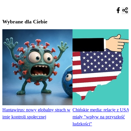
Wybrane dla Ciebie
Hantawirus: nowy globalny strach w
Chińskie media: relacje z USA
imię kontroli społecznej
miały "wpływ na przyszłość
ludzkości"