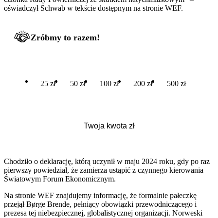
oświadczył Schwab w tekście dostępnym na stronie WEF.
Zróbmy to razem!
25 zł
50 zł
100 zł
200 zł
500 zł
Chodziło o deklarację, którą uczynił w maju 2024 roku, gdy po raz
pierwszy powiedział, że zamierza ustąpić z czynnego kierowania
Światowym Forum Ekonomicznym.
Na stronie WEF znajdujemy informację, że formalnie pałeczkę
przejął Børge Brende, pełniący obowiązki przewodniczącego i
prezesa tej niebezpiecznej, globalistycznej organizacji. Norweski