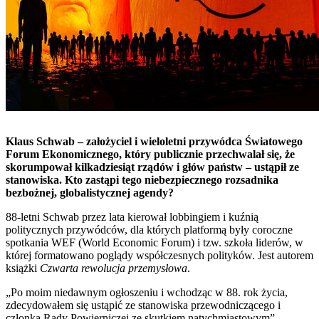
Klaus Schwab – założyciel i wieloletni przywódca Światowego
Forum Ekonomicznego, który publicznie przechwalał się, że
skorumpował kilkadziesiąt rządów i głów państw – ustąpił ze
stanowiska. Kto zastąpi tego niebezpiecznego rozsadnika
bezbożnej, globalistycznej agendy?
88-letni Schwab przez lata kierował lobbingiem i kuźnią
politycznych przywódców, dla których platformą były coroczne
spotkania WEF (World Economic Forum) i tzw. szkoła liderów, w
której formatowano poglądy współczesnych polityków. Jest autorem
książki
Czwarta rewolucja przemysłowa
.
„Po moim niedawnym ogłoszeniu i wchodząc w 88. rok życia,
zdecydowałem się ustąpić ze stanowiska przewodniczącego i
członka Rady Powierniczej ze skutkiem natychmiastowym” –