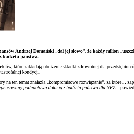
finansów Andrzej Domański „dał jej słowo”, że każdy milion „uszc
z budżetu państwa.
tów, które zakładają obniżenie składki zdrowotnej dla przedsiębiorcó
astrofalnej kondycji.
 spory na ten temat znalazła „kompromisowe rozwiązanie”, za które… z
kompensowany podmiotową dotacją z budżetu państwa dla NFZ
– powied