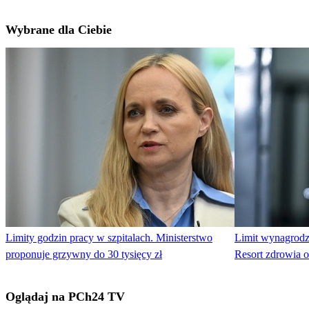
Wybrane dla Ciebie
Limity godzin pracy w szpitalach. Ministerstwo
Limit wynagrodz
proponuje grzywny do 30 tysięcy zł
Resort zdrowia o
Oglądaj na PCh24 TV