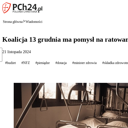
Strona główna
Wiadomości
Koalicja 13 grudnia ma pomysł na ratowan
21 listopada 2024
#budżet
#NFZ
#pieniądze
#dotacja
#minister zdrowia
#składka zdrowotn