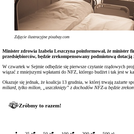
Zdjęcie ilustracyjne pixabay.com
Minister zdrowia Izabela Leszczyna poinformował, że minister 
przedsiębiorców, będzie zrekompensowany podmiotową dotacją 
W czwartek w Sejmie odbędzie się pierwsze czytanie rządowych projek
wiązać z mniejszymi wpłatami do NFZ, którego budżet i tak jest w kat
Okazuje się jednak, że koalicja 13 grudnia, w której trwają zażarte
miliard, tylko milion, „uszczknięty” z dochodów NFZ-u będzie zre
Zróbmy to razem!
25 zł
50 zł
100 zł
200 zł
500 zł