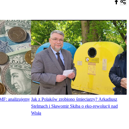
MF: analizujemy
Jak z Polaków zrobiono śmieciarzy? Arkadiusz
Stelmach i Sławomir Skiba o eko-rewolucji nad
Wisłą