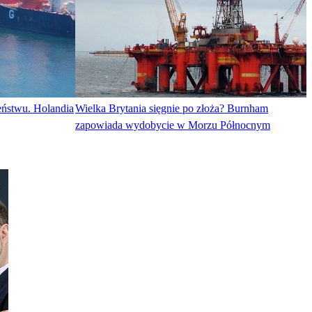
zeństwu. Holandia
Wielka Brytania sięgnie po złoża? Burnham
zapowiada wydobycie w Morzu Północnym