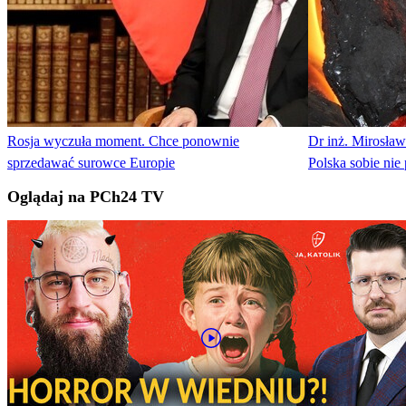
Rosja wyczuła moment. Chce ponownie
Dr inż. Mirosław
sprzedawać surowce Europie
Polska sobie nie
Oglądaj na PCh24 TV