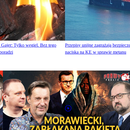
 Gajer: Tylko węgiel. Bez tego
Przepisy unijne zagrażają bezpiec
 poradzi
naciska na KE w sprawie metanu