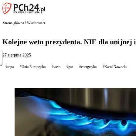
Strona główna
Wiadomości
Kolejne weto prezydenta. NIE dla unijnej i
27 sierpnia 2025
#ropa
#Unia Europejska
#weto
#gaz
#energetyka
#Karol Nawocki