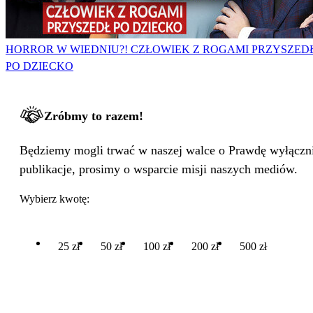
HORROR W WIEDNIU?! CZŁOWIEK Z ROGAMI PRZYSZED
PO DZIECKO
Zróbmy to razem!
Będziemy mogli trwać w naszej walce o Prawdę wyłącznie
publikacje, prosimy o wsparcie misji naszych mediów.
Wybierz kwotę:
25 zł
50 zł
100 zł
200 zł
500 zł