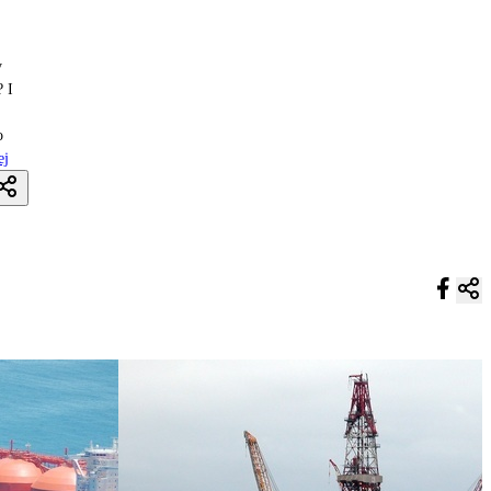
y
? I
o
ej