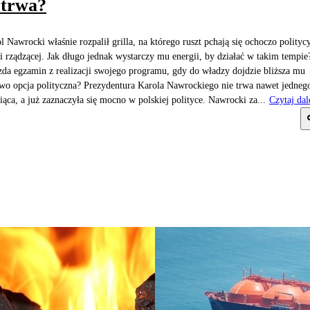
otrwa?
l Nawrocki właśnie rozpalił grilla, na którego ruszt pchają się ochoczo polityc
ii rządzącej. Jak długo jednak wystarczy mu energii, by działać w takim tempie
zda egzamin z realizacji swojego programu, gdy do władzy dojdzie bliższa mu
wo opcja polityczna? Prezydentura Karola Nawrockiego nie trwa nawet jedneg
iąca, a już zaznaczyła się mocno w polskiej polityce. Nawrocki za...
Czytaj dal