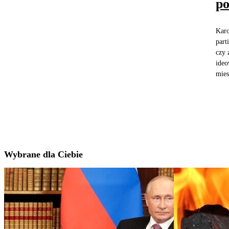
p
Karo
part
czy 
ideo
mies
Wybrane dla Ciebie