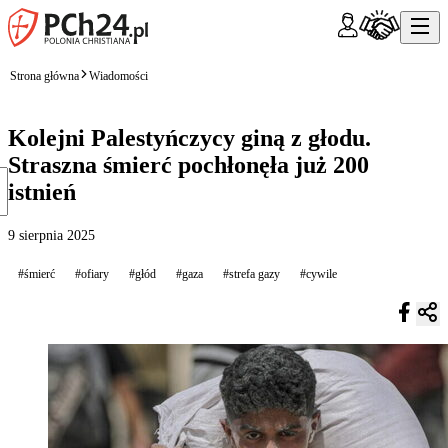
Strona główna
Wiadomości
Kolejni Palestyńczycy giną z głodu.
Straszna śmierć pochłonęła już 200
istnień
9 sierpnia 2025
#śmierć
#ofiary
#głód
#gaza
#strefa gazy
#cywile