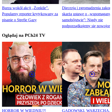
Burza wokół akcji „Żonkile”.
Diecezja i zgromadzenia zakon
Popularny reporter krytykowany za
skarżą ustawę o „wspomagany
pisanie o Strefie Gazy
samobójstwie”: Nigdy nie
podporządkujemy się nowojors
kulturze śmierci
Oglądaj na PCh24 TV
HORROR W WIEDNIU?!
GADOWSKI, WARZECHA,