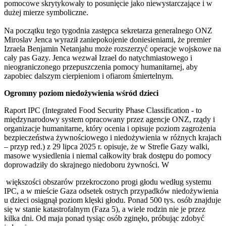
pomocowe skrytykowały to posunięcie jako niewystarczające i w
dużej mierze symboliczne.
Na początku tego tygodnia zastępca sekretarza generalnego ONZ
Miroslav Jenca wyraził zaniepokojenie doniesieniami, że premier
Izraela Benjamin Netanjahu może rozszerzyć operacje wojskowe na
cały pas Gazy. Jenca wezwał Izrael do natychmiastowego i
nieograniczonego przepuszczenia pomocy humanitarnej, aby
zapobiec dalszym cierpieniom i ofiarom śmiertelnym.
Ogromny poziom niedożywienia wśród dzieci
Raport IPC (Integrated Food Security Phase Classification - to
międzynarodowy system opracowany przez agencje ONZ, rządy i
organizacje humanitarne, który ocenia i opisuje poziom zagrożenia
bezpieczeństwa żywnościowego i niedożywienia w różnych krajach
– przyp red.) z 29 lipca 2025 r. opisuje, że w Strefie Gazy walki,
masowe wysiedlenia i niemal całkowity brak dostępu do pomocy
doprowadziły do skrajnego niedoboru żywności. W
większości obszarów przekroczono progi głodu według systemu
IPC, a w mieście Gaza odsetek ostrych przypadków niedożywienia
u dzieci osiągnął poziom klęski głodu. Ponad 500 tys. osób znajduje
się w stanie katastrofalnym (Faza 5), a wiele rodzin nie je przez
kilka dni. Od maja ponad tysiąc osób zginęło, próbując zdobyć