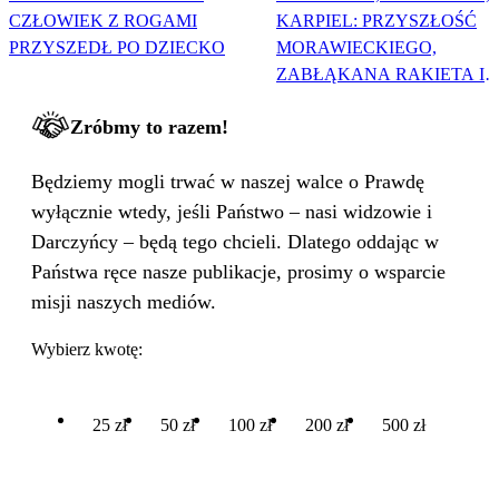
CZŁOWIEK Z ROGAMI
KARPIEL: PRZYSZŁOŚĆ
PRZYSZEDŁ PO DZIECKO
MORAWIECKIEGO,
ZABŁĄKANA RAKIETA I
WIELKA PODMIANA
Zróbmy to razem!
Będziemy mogli trwać w naszej walce o Prawdę
wyłącznie wtedy, jeśli Państwo – nasi widzowie i
Darczyńcy – będą tego chcieli. Dlatego oddając w
Państwa ręce nasze publikacje, prosimy o wsparcie
misji naszych mediów.
Wybierz kwotę:
25 zł
50 zł
100 zł
200 zł
500 zł