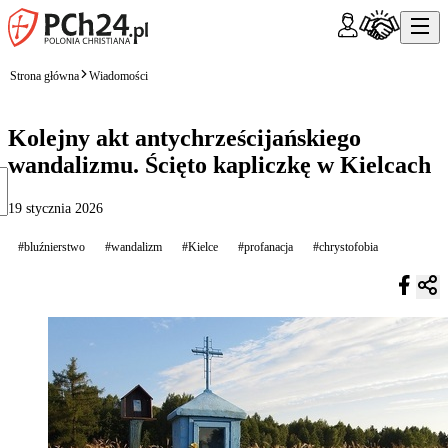
Strona główna
Wiadomości
Kolejny akt antychrześcijańskiego
wandalizmu. Ścięto kapliczkę w Kielcach
19 stycznia 2026
#bluźnierstwo
#wandalizm
#Kielce
#profanacja
#chrystofobia