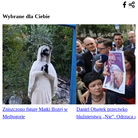
Wybrane dla Ciebie
Zniszczono figurę Matki Bożej w
Daniel Obajtek przeciwko
Medjugorie
bluźnierstwu „Nie”. Odrzuca z