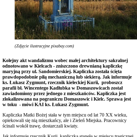
(Zdjęcie ilustracyjne pixabay.com)
Kolejny akt wandalizmu wobec małej architektury sakralnej
odnotowano w Kielcach - zniszczono drewnianą kapliczkę
maryjną przy ul. Sandomierskiej. Kapliczka została ścięta
prawdopodobnie piłą mechaniczną lub siekierą. Jak informuje
ks. Łukasz Zygmunt, rzecznik kieleckiej Kurii, proboszcz
parafii bł. Wincentego Kadłubka w Domaszowicach został
zawiadomiony przez jednego z mieszkańców. Kapliczka jest
zlokalizowana na pograniczu Domaszowic i Kielc. Sprawa jest
w toku - mówi KAI ks. Łukasz Zygmunt.
Kapliczka Matki Bożej stała w tym miejscu od lat 70 XX wieku,
opiekowali się nią mieszkańcy, ale i Zieleń Miejska. Pracownicy
ścinali wokół trawę, dostarczali kwiaty.
Jak informuje rzecznik Kurii, kapliczka stanęła w miejscu tragicznej