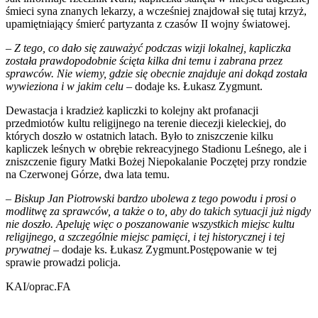
śmieci syna znanych lekarzy, a wcześniej znajdował się tutaj krzyż,
upamiętniający śmierć partyzanta z czasów II wojny światowej.
– Z tego, co dało się zauważyć podczas wizji lokalnej, kapliczka
została prawdopodobnie ścięta kilka dni temu i zabrana przez
sprawców. Nie wiemy, gdzie się obecnie znajduje ani dokąd została
wywieziona i w jakim celu
– dodaje ks. Łukasz Zygmunt.
Dewastacja i kradzież kapliczki to kolejny akt profanacji
przedmiotów kultu religijnego na terenie diecezji kieleckiej, do
których doszło w ostatnich latach. Było to zniszczenie kilku
kapliczek leśnych w obrębie rekreacyjnego Stadionu Leśnego, ale i
zniszczenie figury Matki Bożej Niepokalanie Poczętej przy rondzie
na Czerwonej Górze, dwa lata temu.
– Biskup Jan Piotrowski bardzo ubolewa z tego powodu i prosi o
modlitwę za sprawców, a także o to, aby do takich sytuacji już nigdy
nie doszło. Apeluję więc o poszanowanie wszystkich miejsc kultu
religijnego, a szczególnie miejsc pamięci, i tej historycznej i tej
prywatnej
– dodaje ks. Łukasz Zygmunt.Postępowanie w tej
sprawie prowadzi policja.
KAI/oprac.FA