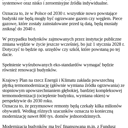
systemowe oraz nisko i zeroemisyjne źródła indywidualne.
Oznacza to, że w Polsce od 2030 r. wszystkie nowo powstające
budynki nie będą mogły być ogrzewane gazem czy węglem. Piece
gazowe, które zostały zainstalowane przed tą datą, będą musiały
zniknąć do 2040 r.
W przypadku budynków zajmowanych przez instytucje publiczne
zmiana wejdzie w życie jeszcze wcześniej, bo już 1 stycznia 2028 r.
Dotyczyć to będzie np. urzędów czy szkół, które powstaną po tej
dacie.
Spełnienie wyśrubowanych eko-standardów wymagać będzie
również renowacji budynków.
Krajowy Plan na rzecz Energii i Klimatu zakłada powszechną
płytką termomodernizację (głównie wymiana źródła ogrzewania) ze
stopniowym upowszechnianiem głębokiej, bardziej kompleksowej
termomodernizacji (ocieplenie budynku, wymiana okien) w
perspektywie do 2030 roku.
Oznacza to, że przymusowe remonty będą czekały kilka milionów
obywateli. Według różnych szacunków oznacza to konieczną
modernizację nawet 800 tys. domów jednorodzinnych.
Modernizacja budynków ma być finansowana m.in. z Fundusz