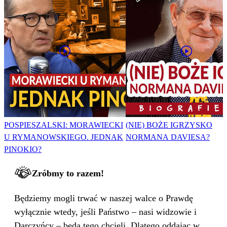
POSPIESZALSKI: MORAWIECKI
(NIE) BOŻE IGRZYSKO
U RYMANOWSKIEGO. JEDNAK
NORMANA DAVIESA?
PINOKIO?
Zróbmy to razem!
Będziemy mogli trwać w naszej walce o Prawdę
wyłącznie wtedy, jeśli Państwo – nasi widzowie i
Darczyńcy – będą tego chcieli. Dlatego oddając w