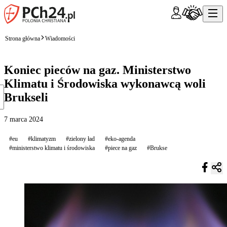
Strona główna
Wiadomości
Koniec pieców na gaz. Ministerstwo
Klimatu i Środowiska wykonawcą woli
Brukseli
7 marca 2024
#eu
#klimatyzm
#zielony ład
#eko-agenda
#ministerstwo klimatu i środowiska
#piece na gaz
#Brukse