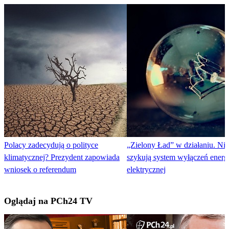
Polacy zadecydują o polityce
„Zielony Ład” w działaniu. Ni
klimatycznej? Prezydent zapowiada
szykują system wyłączeń energi
wniosek o referendum
elektrycznej
Oglądaj na PCh24 TV