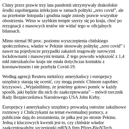
Chiny przez prawie trzy lata pandemii utrzymywały drakońskie
środki zapobiegania infekcjom w ramach polityki „zero covid”, ale
na przełomie listopada i grudnia nagle zniosły prawie wszystkie
obostrzenia. Wirus w szybkim tempie szerzy się po kraju, choć po
rezygnacji z masowych testów nie widać tego w oficjalnych
bilansach.
Mimo niemal 90 proc. poziomu wyszczepienia chińskiego
społeczeństwa, władze w Pekinie stosowały politykę „zero covid” i
nawet na pojedyncze przypadki zakażeń reagowały surowymi
lockdownami i masowymi testami. Z tego powodu większość z 1,4
mld mieszkańców kraju nie miała dotychczas kontaktu z
koronawirusem i nie przebyła Covid-19.
Według agencji Reutera niektórzy amerykańscy i europejscy
urzędnicy starają się ocenić, czy mogą pomóc Chinom zapobiec
kryzysowi. „Wyjaśniliśmy, że jesteśmy gotowi pomóc w każdy
sposób, jaki będzie dla nich do zaakceptowania” – mówił rzecznik
Rady Bezpieczeństwa Narodowego USA John Kirby.
Europejscy i amerykańscy urzędnicy prowadzą ostrożne zakulisowe
rozmowy z Chińczykami na temat ewentualnej pomocy, a
publicznie dają do zrozumienia, że piłka jest po stronie Pekinu.
Jedną z kluczowych kwestii jest to, czy chińskie władze
zaakceptowałyby szczepionki mRNA firm Pfizer-BioNTech,