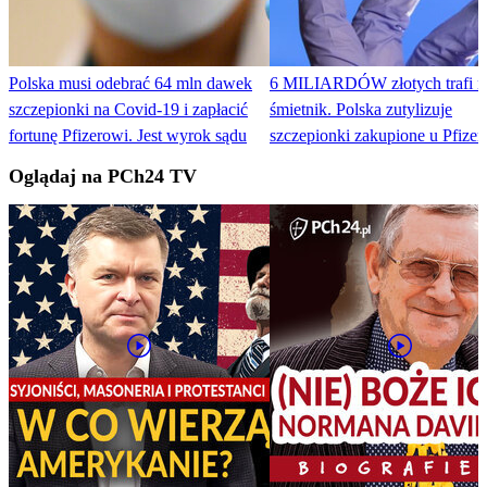
Polska musi odebrać 64 mln dawek
6 MILIARDÓW złotych trafi n
szczepionki na Covid-19 i zapłacić
śmietnik. Polska zutylizuje
fortunę Pfizerowi. Jest wyrok sądu
szczepionki zakupione u Pfizer
Oglądaj na PCh24 TV