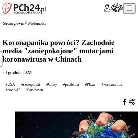
Strona główna
Wiadomości
Koronapanika powróci? Zachodnie
media "zaniepokojone" mutacjami
koronawirusa w Chinach
20 grudnia 2022
#USA
#szczepionki
#Chiny
#pandemia
#Pfizer
#koronawirus
#covid-19
#lockdown