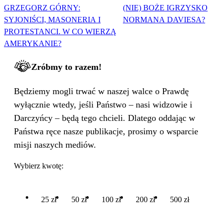
GRZEGORZ GÓRNY:
(NIE) BOŻE IGRZYSKO
SYJONIŚCI, MASONERIA I
NORMANA DAVIESA?
PROTESTANCI. W CO WIERZĄ
AMERYKANIE?
Zróbmy to razem!
Będziemy mogli trwać w naszej walce o Prawdę
wyłącznie wtedy, jeśli Państwo – nasi widzowie i
Darczyńcy – będą tego chcieli. Dlatego oddając w
Państwa ręce nasze publikacje, prosimy o wsparcie
misji naszych mediów.
Wybierz kwotę:
25 zł
50 zł
100 zł
200 zł
500 zł