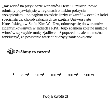
„Jak widać na przykładzie wariantów Delta i Omikron, nowe
odmiany pojawiają się w regionach o niskim pokryciu
szczepieniami i po nagłym wzroście liczby zakażeń” – ocenił z kolei
specjalista ds. chorób zakaźnych ze szpitala Uniwersytetu
Koreańskiego w Seulu Kim Wu Dzu, odnosząc się do wariantów
zidentyfikowanych w Indiach i RPA. Jego zdaniem kolejne mutacje
wirusów są zwykle mniej zjadliwe niż poprzednie, ale nie można
wykluczyć, że powstanie wariant budzący zaniepokojenie.
Zróbmy to razem!
25 zł
50 zł
100 zł
200 zł
500 zł