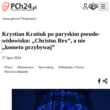
Strona główna
Wiadomości
Krystian Kratiuk po paryskim pseudo-
widowisku: „Christus Rex”, a nie
„kometo przybywaj”
27 lipca 2024
#Paryż
#bluźnierstwa
#prowokacja
#Olimpiada w Paryżu
#otwarcie olimpiady