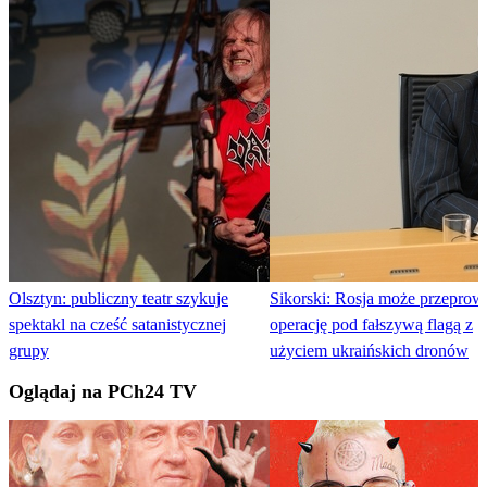
Olsztyn: publiczny teatr szykuje
Sikorski: Rosja może przeprow
spektakl na cześć satanistycznej
operację pod fałszywą flagą z
grupy
użyciem ukraińskich dronów
Oglądaj na PCh24 TV