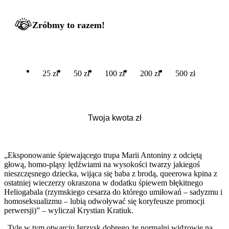
Zróbmy to razem!
25 zł
50 zł
100 zł
200 zł
500 zł
„Eksponowanie śpiewającego trupa Marii Antoniny z odciętą
głową, homo-pląsy lędźwiami na wysokości twarzy jakiegoś
nieszczęsnego dziecka, wijąca się baba z brodą, queerowa kpina z
ostatniej wieczerzy okraszona w dodatku śpiewem błękitnego
Heliogabala (rzymskiego cesarza do którego umiłowań – sadyzmu i
homoseksualizmu – lubią odwoływać się koryfeusze promocji
perwersji)” – wyliczał Krystian Kratiuk.
„Tyle w tym otwarciu Igrzysk dobrego że normalni widzowie na