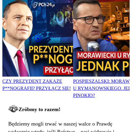
CZY PREZYDENT ZAKAŻE
POSPIESZALSKI: MORAWI
P**NOGRAFII? PRZYŁĄCZ SIĘ!
U RYMANOWSKIEGO. JE
PINOKIO?
Zróbmy to razem!
Będziemy mogli trwać w naszej walce o Prawdę
wyłącznie wtedy, jeśli Państwo – nasi widzowie i