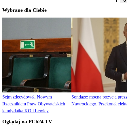
Wybrane dla Ciebie
Sejm zdecydował. Nowym
Sondaże: mocna pozycja prezy
Rzecznikiem Praw Obywatelskich
Nawrockiego. Przekonał elekto
kandydatka KO i Lewicy
Oglądaj na PCh24 TV