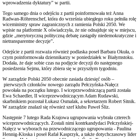
wprowadzenia dyktatury” w partii.
Tego samego dnia o odejściu z partii poinformowała też Anna
Radwan-Röhrenschef, która do września ubiegłego roku pełniła rolę
wiceministry spraw zagranicznych z ramienia Polski 2050. We
wpisie na platformie X oświadczyła, że nie odnajduje się w miejscu,
gdzie „merytoryczną polityczną debatę zastąpiły niedemokratyczne i
nietransparentne decyzje”.
Odejście z partii rozważa również podlaska poseł Barbara Okuła, o
czym poinformowała dziennikarzy w poniedziałek w Białymstoku.
Dodała, że daje sobie czas na podjęcie decyzji do następnego
posiedzenia Sejmu, który zbiera się w przyszłym tygodniu.
W zarządzie Polski 2050 obecnie zasiada dziesięć osób –
pierwszych członków nowego zarządu Pełczyńska-Nałęcz
powołała na początku lutego. I wiceprzewodniczącą partii została
Ewa Schaedler, II wiceprzewodniczącym Adam Rudawski,
skarbnikiem pozostał Łukasz Osmalak, a sekretarzem Robert Sitnik.
W zarządzie znalazł się również szef klubu Paweł Śliz.
Następnie 7 lutego Rada Krajowa ugrupowania wybrała czterech
wiceprzewodniczących. Zostali nimi kontrkandydaci Pełczyńskiej-
Nałęcz w wyborach na przewodniczącego ugrupowania - Paulina
Hennig-Kloska i poseł Rafał Kasprzyk, a także dotychczasowy lider