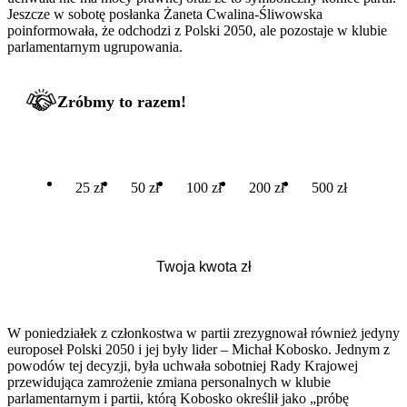
Jeszcze w sobotę posłanka Żaneta Cwalina-Śliwowska
poinformowała, że odchodzi z Polski 2050, ale pozostaje w klubie
parlamentarnym ugrupowania.
Zróbmy to razem!
25 zł
50 zł
100 zł
200 zł
500 zł
W poniedziałek z członkostwa w partii zrezygnował również jedyny
europoseł Polski 2050 i jej były lider – Michał Kobosko. Jednym z
powodów tej decyzji, była uchwała sobotniej Rady Krajowej
przewidująca zamrożenie zmiana personalnych w klubie
parlamentarnym i partii, którą Kobosko określił jako „próbę