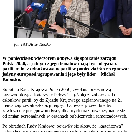
fot. PAP/Artur Reszko
W poniedziałek wieczorem odbywa się spotkanie zarządu
Polski 2050, a jednym z jego tematów mają być odejścia z
partii, m.in. z członkostwa w partii w poniedziałek zrezygnował
jedyny europoseł ugrupowania i jego były lider – Michał
Kobosko.
Sobotnia Rada Krajowa Polski 2050, zwołana przez nową
przewodniczącą Katarzynę Pełczyńską-Nałęcz, zobowiązała
członków partii, by do Zjazdu Krajowego zaplanowanego na 21
marca zaprzestali eskalacji napięć. Uchwała przewiduje też
zawieszenie postępowań dyscyplinarnych oraz powstrzymanie się
od zmian personalnych w organach publicznych i samorządowych.
Po obradach Rady Krajowej pojawiły się głosy, że „kagańcowa”
uchwała nie ma mocy prawnej oraz że to symboliczny koniec partii.