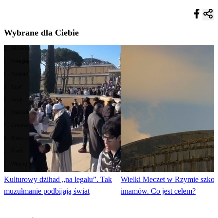
Wybrane dla Ciebie
Kulturowy dżihad „na legalu”. Tak
Wielki Meczet w Rzymie szkol
muzułmanie podbijają świat
imamów. Co jest celem?