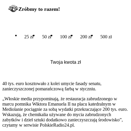
Zróbmy to razem!
25 zł
50 zł
100 zł
200 zł
500 zł
40 tys. euro kosztowało z kolei umycie fasady senatu,
zanieczyszczonej pomarańczową farbą w styczniu.
„Włoskie media przypominają, że restauracja zabrudzonego w
marcu pomnika Wiktora Emanuela II na placu katedralnym w
Mediolanie pociągnie za sobą wydatki przekraczające 200 tys. euro.
Wskazują, że chemikalia używane do mycia zabrudzonych
zabytków i dzieł sztuki dodatkowo zanieczyszczają środowisko”,
czytamy w serwisie PolskieRadio24.pl.