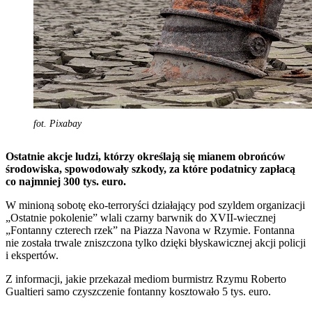
fot. Pixabay
Ostatnie akcje ludzi, którzy określają się mianem obrońców
środowiska, spowodowały szkody, za które podatnicy zapłacą
co najmniej 300 tys. euro.
W minioną sobotę eko-terroryści działający pod szyldem organizacji
„Ostatnie pokolenie” wlali czarny barwnik do XVII-wiecznej
„Fontanny czterech rzek” na Piazza Navona w Rzymie. Fontanna
nie została trwale zniszczona tylko dzięki błyskawicznej akcji policji
i ekspertów.
Z informacji, jakie przekazał mediom burmistrz Rzymu Roberto
Gualtieri samo czyszczenie fontanny kosztowało 5 tys. euro.