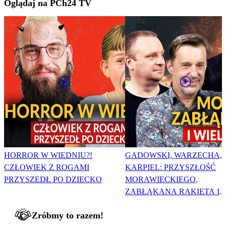
Oglądaj na PCh24 TV
HORROR W WIEDNIU?!
GADOWSKI, WARZECHA,
CZŁOWIEK Z ROGAMI
KARPIEL: PRZYSZŁOŚĆ
PRZYSZEDŁ PO DZIECKO
MORAWIECKIEGO,
ZABŁĄKANA RAKIETA I
WIELKA PODMIANA
Zróbmy to razem!