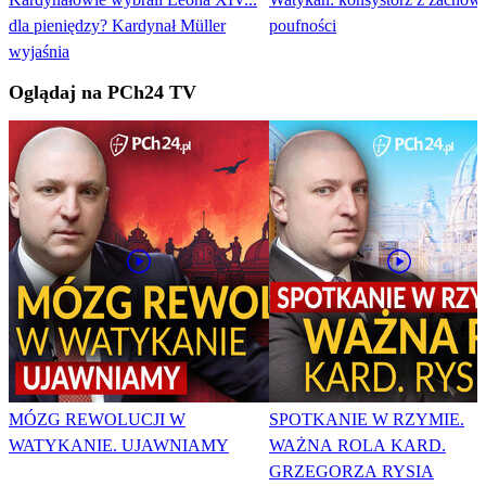
dla pieniędzy? Kardynał Müller
poufności
wyjaśnia
Oglądaj na PCh24 TV
MÓZG REWOLUCJI W
SPOTKANIE W RZYMIE.
WATYKANIE. UJAWNIAMY
WAŻNA ROLA KARD.
GRZEGORZA RYSIA