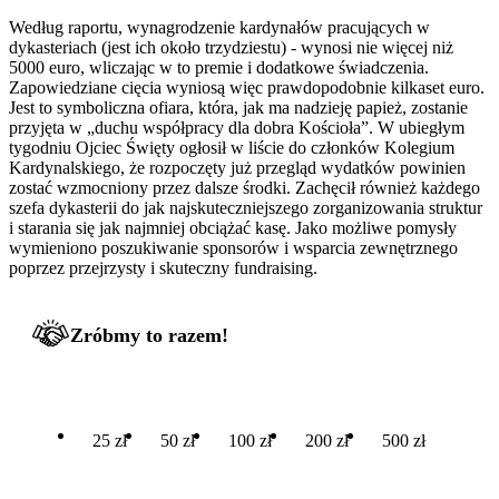
Według raportu, wynagrodzenie kardynałów pracujących w
dykasteriach (jest ich około trzydziestu) - wynosi nie więcej niż
5000 euro, wliczając w to premie i dodatkowe świadczenia.
Zapowiedziane cięcia wyniosą więc prawdopodobnie kilkaset euro.
Jest to symboliczna ofiara, która, jak ma nadzieję papież, zostanie
przyjęta w „duchu współpracy dla dobra Kościoła”. W ubiegłym
tygodniu Ojciec Święty ogłosił w liście do członków Kolegium
Kardynalskiego, że rozpoczęty już przegląd wydatków powinien
zostać wzmocniony przez dalsze środki. Zachęcił również każdego
szefa dykasterii do jak najskuteczniejszego zorganizowania struktur
i starania się jak najmniej obciążać kasę. Jako możliwe pomysły
wymieniono poszukiwanie sponsorów i wsparcia zewnętrznego
poprzez przejrzysty i skuteczny fundraising.
Zróbmy to razem!
25 zł
50 zł
100 zł
200 zł
500 zł