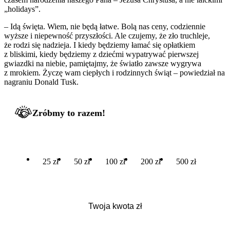
„holidays”.
– Idą święta. Wiem, nie będą łatwe. Bolą nas ceny, codziennie
wyższe i niepewność przyszłości. Ale czujemy, że zło truchleje,
że rodzi się nadzieja. I kiedy będziemy łamać się opłatkiem
z bliskimi, kiedy będziemy z dziećmi wypatrywać pierwszej
gwiazdki na niebie, pamiętajmy, że światło zawsze wygrywa
z mrokiem. Życzę wam ciepłych i rodzinnych świąt – powiedział na
nagraniu Donald Tusk.
Zróbmy to razem!
25 zł
50 zł
100 zł
200 zł
500 zł