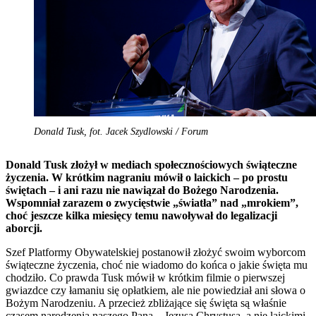
Donald Tusk, fot. Jacek Szydlowski / Forum
Donald Tusk złożył w mediach społecznościowych świąteczne
życzenia. W krótkim nagraniu mówił o laickich – po prostu
świętach – i ani razu nie nawiązał do Bożego Narodzenia.
Wspomniał zarazem o zwycięstwie „światła” nad „mrokiem”,
choć jeszcze kilka miesięcy temu nawoływał do legalizacji
aborcji.
Szef Platformy Obywatelskiej postanowił złożyć swoim wyborcom
świąteczne życzenia, choć nie wiadomo do końca o jakie święta mu
chodziło. Co prawda Tusk mówił w krótkim filmie o pierwszej
gwiazdce czy łamaniu się opłatkiem, ale nie powiedział ani słowa o
Bożym Narodzeniu. A przecież zbliżające się święta są właśnie
czasem narodzenia naszego Pana – Jezusa Chrystusa, a nie laickimi