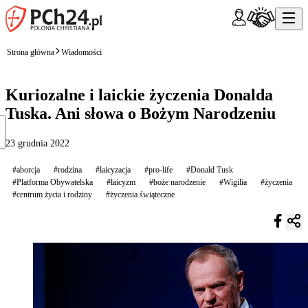
Strona główna
Wiadomości
Kuriozalne i laickie życzenia Donalda
Tuska. Ani słowa o Bożym Narodzeniu
23 grudnia 2022
#aborcja
#rodzina
#laicyzacja
#pro-life
#Donald Tusk
#Platforma Obywatelska
#laicyzm
#boże narodzenie
#Wigilia
#życzenia
#centrum życia i rodziny
#życzenia świąteczne