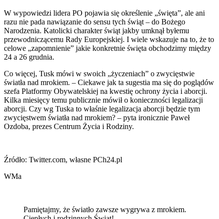
W wypowiedzi lidera PO pojawia się określenie „święta”, ale ani
razu nie pada nawiązanie do sensu tych świąt – do Bożego
Narodzenia. Katolicki charakter świąt jakby umknął byłemu
przewodniczącemu Rady Europejskiej. I wiele wskazuje na to, że to
celowe „zapomnienie” jakie konkretnie święta obchodzimy między
24 a 26 grudnia.
Co więcej, Tusk mówi w swoich „życzeniach” o zwycięstwie
światła nad mrokiem. – Ciekawe jak ta sugestia ma się do poglądów
szefa Platformy Obywatelskiej na kwestię ochrony życia i aborcji.
Kilka miesięcy temu publicznie mówił o konieczności legalizacji
aborcji. Czy wg Tuska to właśnie legalizacja aborcji będzie tym
zwycięstwem światła nad mrokiem? – pyta ironicznie Paweł
Ozdoba, prezes Centrum Życia i Rodziny.
Źródło: Twitter.com, własne PCh24.pl
WMa
Pamiętajmy, że światło zawsze wygrywa z mrokiem.
Ciepłych i rodzinnych Świąt!