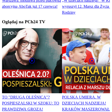
Warszawa: modlitwa przed placówką
„W dzieciach nadzieja!” W Kr
aborcyjną AboTak już 17 czerwca!
wyruszył 12. Marsz dla Życia i
Rodziny
Oglądaj na PCh24 TV
TO "DRUGA OLEŚNICA"?
POLSKA UMIERA. W
POSPIESZALSKI W SZOKU: TO
DZIECIACH NADZIEJA!
PRAWDZIWA GROZA!
KRAKÓW MASZEROWAŁ 