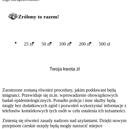
Zróbmy to razem!
25 zł
50 zł
100 zł
200 zł
500 zł
Zaostrzone zostaną również procedury, jakim poddawani będą
imigranci. Przewiduje się m.in. wprowadzenie obowiązkowych
badań epidemiologicznych. Ponadto policja i inne służby będą
mogły bez dodatkowych zgód i pozwoleń wykorzystać informacje z
telefonów komórkowych tych osób w celu ustalenia ich tożsamości.
Zmienią się również zasady nadzoru nad azylantami. Dzięki nowym
przepisom czeskie urzędy będą mogły narzucić miejsce