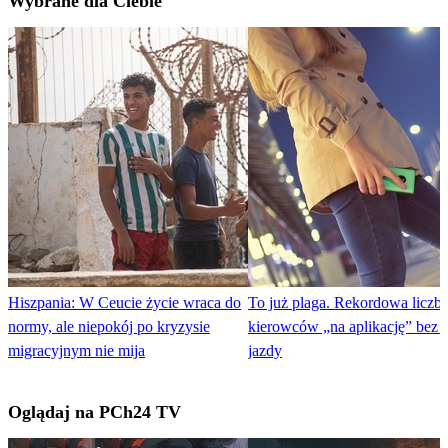
Wybrane dla Ciebie
Hiszpania: W Ceucie życie wraca do
To już plaga. Rekordowa liczb
normy, ale niepokój po kryzysie
kierowców „na aplikację” bez 
migracyjnym nie mija
jazdy
Oglądaj na PCh24 TV