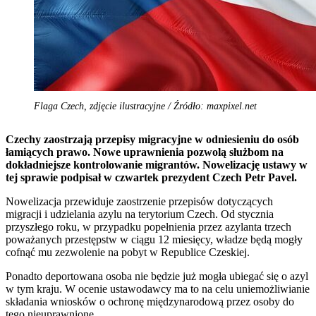
Flaga Czech, zdjęcie ilustracyjne / Źródło: maxpixel.net
Czechy zaostrzają przepisy migracyjne w odniesieniu do osób
łamiących prawo. Nowe uprawnienia pozwolą służbom na
dokładniejsze kontrolowanie migrantów. Nowelizację ustawy w
tej sprawie podpisał w czwartek prezydent Czech Petr Pavel.
Nowelizacja przewiduje zaostrzenie przepisów dotyczących
migracji i udzielania azylu na terytorium Czech. Od stycznia
przyszłego roku, w przypadku popełnienia przez azylanta trzech
poważanych przestępstw w ciągu 12 miesięcy, władze będą mogły
cofnąć mu zezwolenie na pobyt w Republice Czeskiej.
Ponadto deportowana osoba nie będzie już mogła ubiegać się o azyl
w tym kraju. W ocenie ustawodawcy ma to na celu uniemożliwianie
składania wniosków o ochronę międzynarodową przez osoby do
tego nieuprawnione.