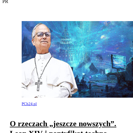
PR
PCh24.pl
O rzeczach „jeszcze nowszych”.