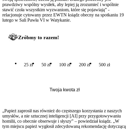
prawdziwy wspólny wysiłek, aby lepiej ją zrozumieć i wspólnie
stawić czoła wszystkim wyzwaniom, które się pojawiają” -
relacjonuje cytowany przez EWTN ksiądz obecny na spotkaniu 19
lutego w Sali Pawła VI w Watykanie.
Zróbmy to razem!
25 zł
50 zł
100 zł
200 zł
500 zł
„Papież zaprosił nas również do częstszego korzystania z naszych
umysłów, a nie sztucznej inteligencji [AI] przy przygotowywaniu
homilii, co obecnie obserwuje i słyszy” – powiedział ksiądz. „W
tym miejscu papież wygłosił zdecydowaną rekomendację dotyczącą