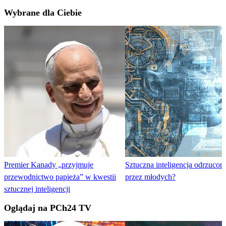
Wybrane dla Ciebie
Premier Kanady „przyjmuje
Sztuczna inteligencja odrzucon
przewodnictwo papieża” w kwestii
przez młodych?
sztucznej inteligencji
Oglądaj na PCh24 TV