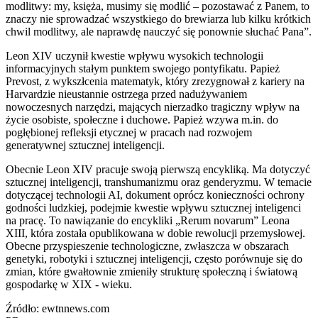
modlitwy: my, księża, musimy się modlić – pozostawać z Panem, to
znaczy nie sprowadzać wszystkiego do brewiarza lub kilku krótkich
chwil modlitwy, ale naprawdę nauczyć się ponownie słuchać Pana”.
Leon XIV uczynił kwestie wpływu wysokich technologii
informacyjnych stałym punktem swojego pontyfikatu. Papież
Prevost, z wykszłcenia matematyk, który zrezygnował z kariery na
Harvardzie nieustannie ostrzega przed nadużywaniem
nowoczesnych narzędzi, mających nierzadko tragiczny wpływ na
życie osobiste, społeczne i duchowe. Papież wzywa m.in. do
pogłębionej refleksji etycznej w pracach nad rozwojem
generatywnej sztucznej inteligencji.
Obecnie Leon XIV pracuje swoją pierwszą encykliką. Ma dotyczyć
sztucznej inteligencji, transhumanizmu oraz genderyzmu. W temacie
dotyczącej technologii AI, dokument oprócz konieczności ochrony
godności ludzkiej, podejmie kwestie wpływu sztucznej inteligenci
na pracę. To nawiązanie do encykliki „Rerum novarum” Leona
XIII, która została opublikowana w dobie rewolucji przemysłowej.
Obecne przyspieszenie technologiczne, zwłaszcza w obszarach
genetyki, robotyki i sztucznej inteligencji, często porównuje się do
zmian, które gwałtownie zmieniły strukturę społeczną i światową
gospodarkę w XIX - wieku.
Źródło: ewtnnews.com