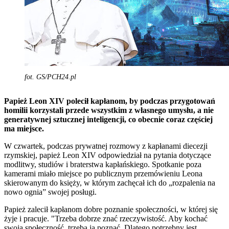
fot. GS/PCH24.pl
Papież Leon XIV polecił kapłanom, by podczas przygotowań
homilii korzystali przede wszystkim z własnego umysłu, a nie
generatywnej sztucznej inteligencji, co obecnie coraz częściej
ma miejsce.
W czwartek, podczas prywatnej rozmowy z kapłanami diecezji
rzymskiej, papież Leon XIV odpowiedział na pytania dotyczące
modlitwy, studiów i braterstwa kapłańskiego. Spotkanie poza
kamerami miało miejsce po publicznym przemówieniu Leona
skierowanym do księży, w którym zachęcał ich do „rozpalenia na
nowo ognia” swojej posługi.
Papież zalecił kapłanom dobre poznanie społeczności, w której się
żyje i pracuje. "Trzeba dobrze znać rzeczywistość. Aby kochać
swoją społeczność, trzeba ją poznać. Dlatego potrzebny jest