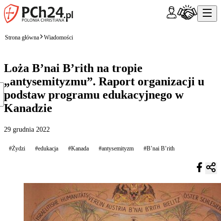
Strona główna
Wiadomości
Loża B’nai B’rith na tropie
„antysemityzmu”. Raport organizacji u
podstaw programu edukacyjnego w
Kanadzie
29 grudnia 2022
#Żydzi
#edukacja
#Kanada
#antysemityzm
#B’nai B’rith