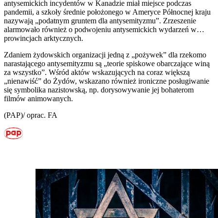
antysemickich incydentów w Kanadzie miał miejsce podczas
pandemii, a szkoły średnie położonego w Ameryce Północnej kraju
nazywają „podatnym gruntem dla antysemityzmu”. Zrzeszenie
alarmowało również o podwojeniu antysemickich wydarzeń w…
prowincjach arktycznych.
Zdaniem żydowskich organizacji jedną z „pożywek” dla rzekomo
narastającego antysemityzmu są „teorie spiskowe obarczające winą
za wszystko”. Wśród aktów wskazujących na coraz większą
„nienawiść” do Żydów, wskazano również ironiczne posługiwanie
się symbolika nazistowską, np. dorysowywanie jej bohaterom
filmów animowanych.
(PAP)/ oprac. FA