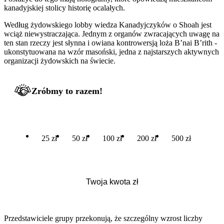
kanadyjskiej stolicy historię ocalałych.
Według żydowskiego lobby wiedza Kanadyjczyków o Shoah jest
wciąż niewystraczająca. Jednym z organów zwracających uwagę na
ten stan rzeczy jest słynna i owiana kontrowersją loża B’nai B’rith -
ukonstytuowana na wzór masoński, jedna z najstarszych aktywnych
organizacji żydowskich na świecie.
Zróbmy to razem!
25 zł
50 zł
100 zł
200 zł
500 zł
Przedstawiciele grupy przekonują, że szczególny wzrost liczby