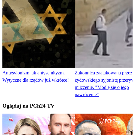
Antysyjonizm jak antysemityzm.
Zakonnica zaatakowana przez
Wytyczne dla rządów już wkrótce!
żydowskiego syjonistę przeryw
milczenie. "Modlę się o jego
nawrócenie"
Oglądaj na PCh24 TV