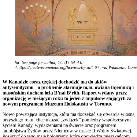
fot. See page for author, CC BY-SA 4.0
<https://creativecommons.org/licenses/by-sa/4.0>, via Wikimedia Co
W Kanadzie coraz częściej dochodzić ma do aktów
antysemityzmu - o problemie alarmuje m.in. owiana tajemnicą i
masońskim duchem loża B’nai B’rith. Raport wydany przez
organizację w bieżącym roku to jeden z impulsów stojących za
nowym programem Muzeum Holokaustu w Toronto.
Nowo powstająca instytucja, która ma doczekać się otwarcia wiosną
przyszłego roku, chce ukazać „związek” pomiędzy współczesnym
życiem Kanady, wydarzeniami na świecie oraz programem
ludobójstwa Żydów przez Niemców w czasie II Wojny Światowej.
Posłużyć do tego mają hologramy, które opowiedzą mieszkańcom