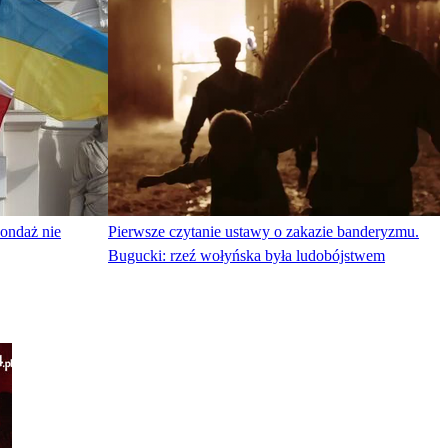
 Sondaż nie
Pierwsze czytanie ustawy o zakazie banderyzmu.
Bugucki: rzeź wołyńska była ludobójstwem