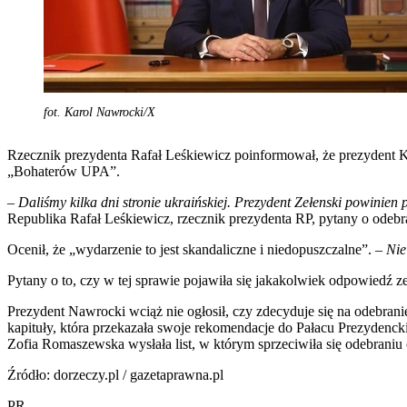
fot. Karol Nawrocki/X
Rzecznik prezydenta Rafał Leśkiewicz poinformował, że prezydent Kar
„Bohaterów UPA”.
–
Daliśmy kilka dni stronie ukraińskiej. Prezydent Zełenski powinien
Republika Rafał Leśkiewicz, rzecznik prezydenta RP, pytany o ode
Ocenił, że „wydarzenie to jest skandaliczne i niedopuszczalne”. –
Nie
Pytany o to, czy w tej sprawie pojawiła się jakakolwiek odpowiedź ze
Prezydent Nawrocki wciąż nie ogłosił, czy zdecyduje się na odebra
kapituły, która przekazała swoje rekomendacje do Pałacu Prezydenc
Zofia Romaszewska wysłała list, w którym sprzeciwiła się odebraniu
Źródło: dorzeczy.pl / gazetaprawna.pl
PR