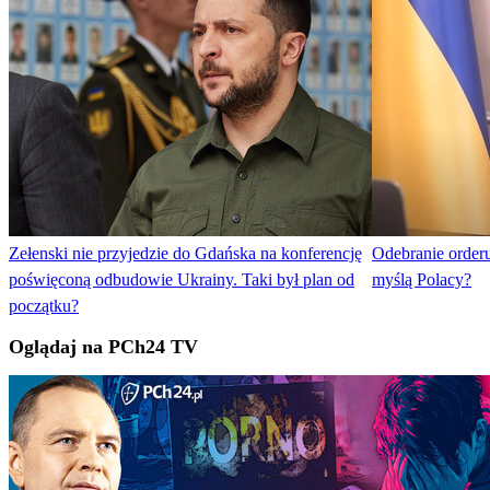
Zełenski nie przyjedzie do Gdańska na konferencję
Odebranie orderu
poświęconą odbudowie Ukrainy. Taki był plan od
myślą Polacy?
początku?
Oglądaj na PCh24 TV