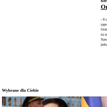
Or
- 8 
zapr
Orde
na n
Nawr
jedn
Wybrane dla Ciebie