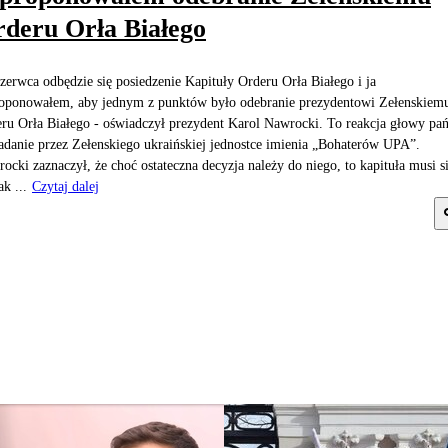
deru Orła Białego
czerwca odbędzie się posiedzenie Kapituły Orderu Orła Białego i ja
oponowałem, aby jednym z punktów było odebranie prezydentowi Zełenskiem
ru Orła Białego - oświadczył prezydent Karol Nawrocki. To reakcja głowy pa
adanie przez Zełenskiego ukraińskiej jednostce imienia „Bohaterów UPA”.
ocki zaznaczył, że choć ostateczna decyzja należy do niego, to kapituła musi s
ak ...
Czytaj dalej