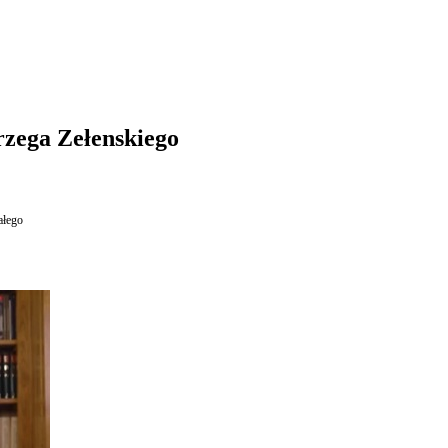
rzega Zełenskiego
ałego