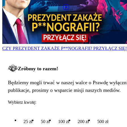
CZY PREZYDENT ZAKAŻE P**NOGRAFII? PRZYŁĄCZ SIĘ!
Zróbmy to razem!
Będziemy mogli trwać w naszej walce o Prawdę wyłącznie
publikacje, prosimy o wsparcie misji naszych mediów.
Wybierz kwotę:
25 zł
50 zł
100 zł
200 zł
500 zł