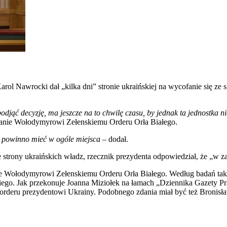
ol Nawrocki dał „kilka dni” stronie ukraińskiej na wycofanie się ze sk
 podjąć decyzję, ma jeszcze na to chwilę czasu, by jednak ta jednostka
branie Wołodymyrowi Zełenskiemu Orderu Orła Białego.
 powinno mieć w ogóle miejsca
– dodał.
 strony ukraińskich władz, rzecznik prezydenta odpowiedział, że „w za
nie Wołodymyrowi Zełenskiemu Orderu Orła Białego. Według badań tak
kiego. Jak przekonuje Joanna Miziołek na łamach „Dziennika Gazety P
 orderu prezydentowi Ukrainy. Podobnego zdania miał być też Bronisła