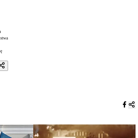
u
ństwa
ię