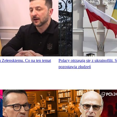
 Zełenskiemu. Co na ten temat
Polacy otrząsają się z ukrainofilii.
pozostawia złudzeń