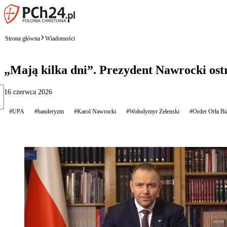
Strona główna
Wiadomości
„Mają kilka dni”. Prezydent Nawrocki ost
16 czerwca 2026
#UPA
#banderyzm
#Karol Nawrocki
#Wołodymyr Zełenski
#Order Orła Bi