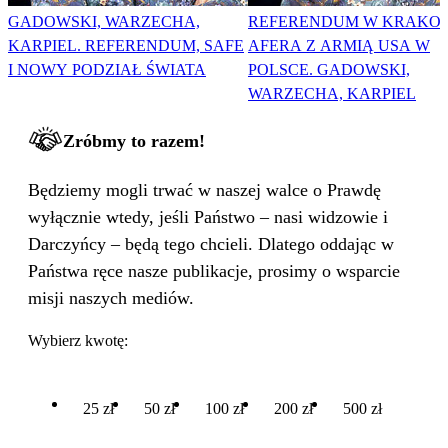
GADOWSKI, WARZECHA,
REFERENDUM W KRAKOW
KARPIEL. REFERENDUM, SAFE
AFERA Z ARMIĄ USA W
I NOWY PODZIAŁ ŚWIATA
POLSCE. GADOWSKI,
WARZECHA, KARPIEL
Zróbmy to razem!
Będziemy mogli trwać w naszej walce o Prawdę
wyłącznie wtedy, jeśli Państwo – nasi widzowie i
Darczyńcy – będą tego chcieli. Dlatego oddając w
Państwa ręce nasze publikacje, prosimy o wsparcie
misji naszych mediów.
Wybierz kwotę:
25 zł
50 zł
100 zł
200 zł
500 zł