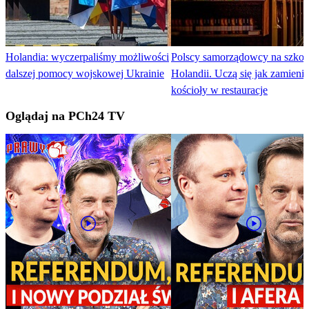
Holandia: wyczerpaliśmy możliwości
Polscy samorządowcy na szkol
dalszej pomocy wojskowej Ukrainie
Holandii. Uczą się jak zamieni
kościoły w restauracje
Oglądaj na PCh24 TV