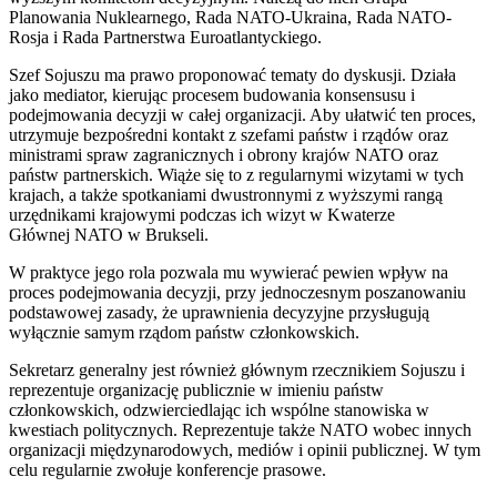
Planowania Nuklearnego, Rada NATO-Ukraina, Rada NATO-
Rosja i Rada Partnerstwa Euroatlantyckiego.
Szef Sojuszu ma prawo proponować tematy do dyskusji. Działa
jako mediator, kierując procesem budowania konsensusu i
podejmowania decyzji w całej organizacji. Aby ułatwić ten proces,
utrzymuje bezpośredni kontakt z szefami państw i rządów oraz
ministrami spraw zagranicznych i obrony krajów NATO oraz
państw partnerskich. Wiąże się to z regularnymi wizytami w tych
krajach, a także spotkaniami dwustronnymi z wyższymi rangą
urzędnikami krajowymi podczas ich wizyt w Kwaterze
Głównej NATO w Brukseli.
W praktyce jego rola pozwala mu wywierać pewien wpływ na
proces podejmowania decyzji, przy jednoczesnym poszanowaniu
podstawowej zasady, że uprawnienia decyzyjne przysługują
wyłącznie samym rządom państw członkowskich.
Sekretarz generalny jest również głównym rzecznikiem Sojuszu i
reprezentuje organizację publicznie w imieniu państw
członkowskich, odzwierciedlając ich wspólne stanowiska w
kwestiach politycznych. Reprezentuje także NATO wobec innych
organizacji międzynarodowych, mediów i opinii publicznej. W tym
celu regularnie zwołuje konferencje prasowe.