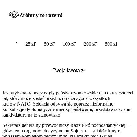
Zróbmy to razem!
25 zł
50 zł
100 zł
200 zł
500 zł
Jest wybierany przez rządy państw członkowskich na okres czterech
lat, który może zostać przedłużony za zgodą wszystkich
krajów NATO. Selekcja odbywa się poprzez nieformalne
konsultacje dyplomatyczne między państwami, przedstawiającymi
kandydatury na to stanowisko.
Sekretarz generalny przewodniczy Radzie Północnoatlantyckiej —
głównemu organowi decyzyjnemu Sojuszu — a także innym
wyższym komitetom decyzyjnym. Należą do nich Grupa