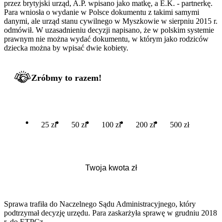
przez brytyjski urząd, A.P. wpisano jako matkę, a E.K. - partnerkę.
Para wniosła o wydanie w Polsce dokumentu z takimi samymi
danymi, ale urząd stanu cywilnego w Myszkowie w sierpniu 2015 r.
odmówił. W uzasadnieniu decyzji napisano, że w polskim systemie
prawnym nie można wydać dokumentu, w którym jako rodziców
dziecka można by wpisać dwie kobiety.
Zróbmy to razem!
25 zł
50 zł
100 zł
200 zł
500 zł
Sprawa trafiła do Naczelnego Sądu Administracyjnego, który
podtrzymał decyzję urzędu. Para zaskarżyła sprawę w grudniu 2018
r. do ETPCz.