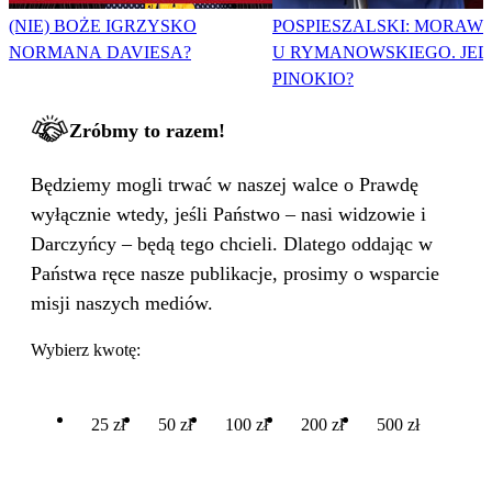
(NIE) BOŻE IGRZYSKO
POSPIESZALSKI: MORAWI
NORMANA DAVIESA?
U RYMANOWSKIEGO. JE
PINOKIO?
Zróbmy to razem!
Będziemy mogli trwać w naszej walce o Prawdę
wyłącznie wtedy, jeśli Państwo – nasi widzowie i
Darczyńcy – będą tego chcieli. Dlatego oddając w
Państwa ręce nasze publikacje, prosimy o wsparcie
misji naszych mediów.
Wybierz kwotę:
25 zł
50 zł
100 zł
200 zł
500 zł