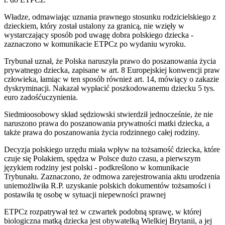
Władze, odmawiając uznania prawnego stosunku rodzicielskiego z
dzieckiem, który został ustalony za granicą, nie wzięły w
wystarczający sposób pod uwagę dobra polskiego dziecka -
zaznaczono w komunikacie ETPCz po wydaniu wyroku.
Trybunał uznał, że Polska naruszyła prawo do poszanowania życia
prywatnego dziecka, zapisane w art. 8 Europejskiej konwencji praw
człowieka, łamiąc w ten sposób również art. 14, mówiący o zakazie
dyskryminacji. Nakazał wypłacić poszkodowanemu dziecku 5 tys.
euro zadośćuczynienia.
Siedmioosobowy skład sędziowski stwierdził jednocześnie, że nie
naruszono prawa do poszanowania prywatności matki dziecka, a
także prawa do poszanowania życia rodzinnego całej rodziny.
Decyzja polskiego urzędu miała wpływ na tożsamość dziecka, które
czuje się Polakiem, spędza w Polsce dużo czasu, a pierwszym
językiem rodziny jest polski - podkreślono w komunikacie
Trybunału. Zaznaczono, że odmowa zarejestrowania aktu urodzenia
uniemożliwiła R.P. uzyskanie polskich dokumentów tożsamości i
postawiła tę osobę w sytuacji niepewności prawnej
ETPCz rozpatrywał też w czwartek podobną sprawę, w której
biologiczna matką dziecka jest obywatelką Wielkiej Brytanii, a jej