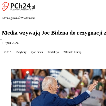
Strona główna
Wiadomości
Media wzywają Joe Bidena do rezygnacji z
1 lipca 2024
#USA
#wybory
#joe biden
#reelekcja
#Donald Trump