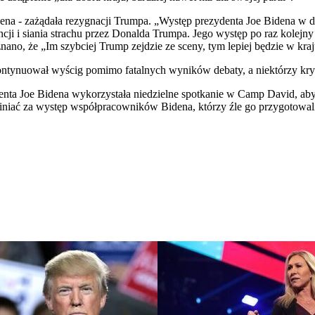
dena - zażądała rezygnacji Trumpa. „Występ prezydenta Joe Bidena w d
ncji i siania strachu przez Donalda Trumpa. Jego występ po raz kolejny 
no, że „Im szybciej Trump zejdzie ze sceny, tym lepiej będzie w kraj
kontynuował wyścig pomimo fatalnych wyników debaty, a niektórzy kryt
ydenta Joe Bidena wykorzystała niedzielne spotkanie w Camp David, ab
niać za występ współpracowników Bidena, którzy źle go przygotowa