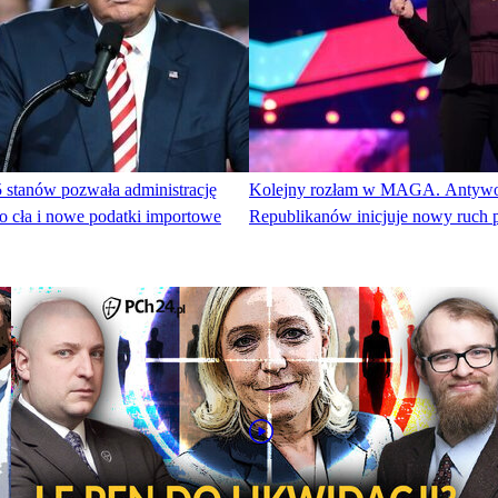
 stanów pozwała administrację
Kolejny rozłam w MAGA. Antywoj
o cła i nowe podatki importowe
Republikanów inicjuje nowy ruch p