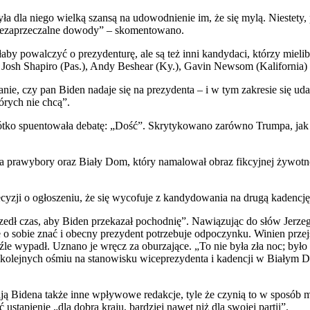
 dla niego wielką szansą na udowodnienie im, że się mylą. Niestety, 
niezaprzeczalne dowody” – skomentowano.
y powalczyć o prezydenturę, ale są też inni kandydaci, którzy mieliby
Josh Shapiro (Pas.), Andy Beshear (Ky.), Gavin Newsom (Kalifornia) i
, czy pan Biden nadaje się na prezydenta – i w tym zakresie się udał
rych nie chcą”.
tko spuentowała debatę: „Dość”. Skrytykowano zarówno Trumpa, jak 
.
 prawybory oraz Biały Dom, który namalował obraz fikcyjnej żywotnoś
zji o ogłoszeniu, że się wycofuje z kandydowania na drugą kadencję
zedł czas, aby Biden przekazał pochodnię”. Nawiązując do słów Jerz
aje o sobie znać i obecny prezydent potrzebuje odpoczynku. Winien prz
źle wypadł. Uznano je wręcz za oburzające. „To nie była zła noc; było
kolejnych ośmiu na stanowisku wiceprezydenta i kadencji w Białym D
ją Bidena także inne wpływowe redakcje, tyle że czynią to w sposób 
ustąpienie „dla dobra kraju, bardziej nawet niż dla swojej partii”.