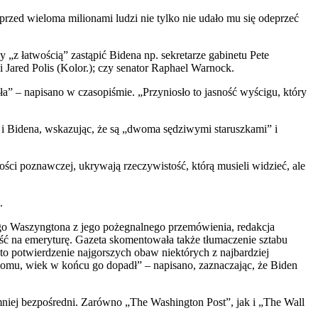
przed wieloma milionami ludzi nie tylko nie udało mu się odeprzeć
 „z łatwością” zastąpić Bidena np. sekretarze gabinetu Pete
 Jared Polis (Kolor.); czy senator Raphael Warnock.
a” – napisano w czasopiśmie. „Przyniosło to jasność wyścigu, który
i Bidena, wskazując, że są „dwoma sędziwymi staruszkami” i
ci poznawczej, ukrywają rzeczywistość, którą musieli widzieć, ale
.
ego Waszyngtona z jego pożegnalnego przemówienia, redakcja
ejść na emeryturę. Gazeta skomentowała także tłumaczenie sztabu
 to potwierdzenie najgorszych obaw niektórych z najbardziej
omu, wiek w końcu go dopadł” – napisano, zaznaczając, że Biden
mniej bezpośredni. Zarówno „The Washington Post”, jak i „The Wall