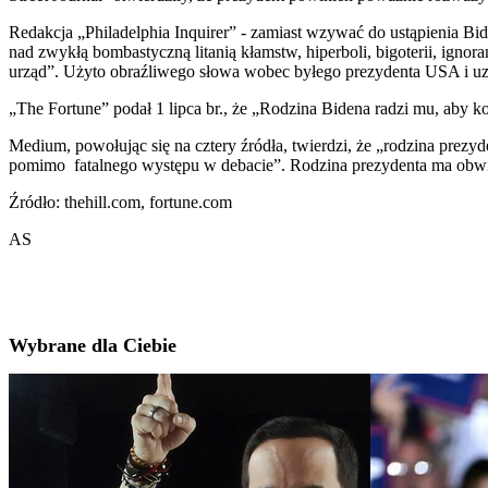
Redakcja „Philadelphia Inquirer” - zamiast wzywać do ustąpienia Bi
nad zwykłą bombastyczną litanią kłamstw, hiperboli, bigoterii, ignora
urząd”. Użyto obraźliwego słowa wobec byłego prezydenta USA i uzna
„The Fortune” podał 1 lipca br., że „Rodzina Bidena radzi mu, aby 
Medium, powołując się na cztery źródła, twierdzi, że „rodzina prez
pomimo fatalnego występu w debacie”. Rodzina prezydenta ma obwi
Źródło: thehill.com, fortune.com
AS
Wybrane dla Ciebie