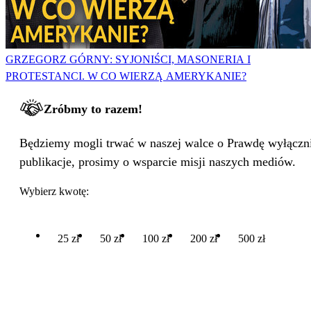
GRZEGORZ GÓRNY: SYJONIŚCI, MASONERIA I
PROTESTANCI. W CO WIERZĄ AMERYKANIE?
Zróbmy to razem!
Będziemy mogli trwać w naszej walce o Prawdę wyłącznie
publikacje, prosimy o wsparcie misji naszych mediów.
Wybierz kwotę:
25 zł
50 zł
100 zł
200 zł
500 zł