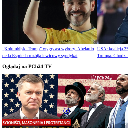
„Kolumbijski Trump” wygrywa wybory. Abelardo
USA: koalicja 25
de la Espriella rozbija lewicowy syndykat
Trumpa. Chodzi 
Oglądaj na PCh24 TV