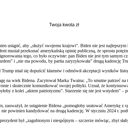
ien ustąpić, aby „służyć swojemu krajowi”. Biden nie jest najlepszy
dent musiał przekonać amerykańską opinię publiczną, że sprosta pot
orowania tego, co było oczywiste: pan Biden nie jest tym samym czł
rdem” i „nie ma powodu, by partia zaryzykowała” drugą kadencję Tr
ld Trump miał się dopuścić kłamstw i odmówił akceptacji wyników li
ę na wiek Bidena. Zacytował Marka Twaina: „To smutne patrzeć na ta
 płynnie i skutecznie komunikować swojej polityki. Uznał, że kontynuo
oby z kolei „aktem patriotyzmu”. Starzenie się nie jest wstydem” – p
em, zauważył, że ustąpienie Bidena „pomogłoby uratować Amerykę z sy
en nie powinien kandydować na drugą kadencję. W styczniu 2024 r. pod
ezydent był „zagubionym i niespójnym – szczerze mówiąc, zbyt słabym