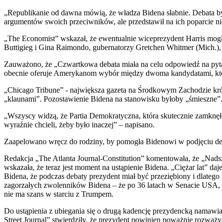
„Republikanie od dawna mówią, że władza Bidena słabnie. Debata była
argumentów swoich przeciwników, ale przedstawił na ich poparcie 
„The Economist” wskazał, że ewentualnie wiceprezydent Harris mogłab
Buttigieg i Gina Raimondo, gubernatorzy Gretchen Whitmer (Mich.), 
Zauważono, że „Czwartkowa debata miała na celu odpowiedź na pytanie
obecnie oferuje Amerykanom wybór między dwoma kandydatami, któ
„Chicago Tribune” - największa gazeta na Środkowym Zachodzie kró
„klaunami”. Pozostawienie Bidena na stanowisku byłoby „śmieszne”
„Wszyscy widzą, że Partia Demokratyczna, która skutecznie zamknęła
wyraźnie chcieli, żeby było inaczej” – napisano.
Zaapelowano wręcz do rodziny, by pomogła Bidenowi w podjęciu decy
Redakcja „The Atlanta Journal-Constitution” komentowała, że „Nads
wskazała, że teraz jest moment na ustąpienie Bidena. „Ciężar lat” d
Bidena, że podczas debaty prezydent miał być przeziębiony i dlatego 
zagorzałych zwolenników Bidena – że po 36 latach w Senacie USA, 
nie ma szans w starciu z Trumpem.
Do ustąpienia z ubiegania się o drugą kadencję prezydencką namawia
Street Journal” stwierdziły, że prezydent powinien poważnie rozważyć 