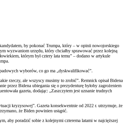
m kandydatem, by pokonać Trumpa, który – w opinii nowojorskiego
ężnym wyzwaniom urzędu, który chciałby sprawować przez kolejną
owiekiem, którym był cztery lata temu” – dodano w artykule
umpa.
stopadowych wyborów, co go ma „dyskwalifikować”.
kie rzeczy, ale wszyscy musimy to zrobić”. Remnick opisał Bidena
wanie przez Bidena ubiegania się o prezydenturę byłoby zagrożeniem
uentowała gazeta, dodając: „Zaszczytem jest uznanie trudnych
tuacji kryzysowej”. Gazeta konsekwentnie od 2022 r. utrzymuje, że
trzymano, że Biden powinien ustąpić.
, aby poradzić sobie z kolejnymi czterema latami w najcięższej