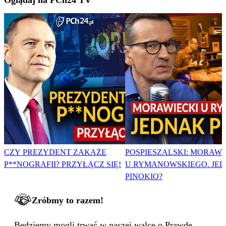
CZY PREZYDENT ZAKAŻE
POSPIESZALSKI: MORAWI
P**NOGRAFII? PRZYŁĄCZ SIĘ!
U RYMANOWSKIEGO. JE
PINOKIO?
Zróbmy to razem!
Będziemy mogli trwać w naszej walce o Prawdę