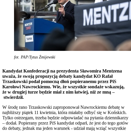
fot. PAP/Tytus Żmijewski
Kandydat Konfederacji na prezydenta Sławomira Mentzena
uważa, że swoją propozycją debaty kandydat KO Rafał
Trzaskowski podał pomocną dłoń popieranemu przez PiS
Karolowi Nawrockiemu. Wie, że wszystkie sondaże wskazują,
że w drugiej turze będzie miał z nim łatwiej, niż ze mną –
stwierdził.
W środę rano Trzaskowski zaproponował Nawrockiemu debatę w
najbliższy piątek 11 kwietnia, która miałaby odbyć się w Końskich.
Tylko ostrzegam, trzeba będzie odpowiadać na pytania dziennikarzy
– dodał. Popierany przez PiS kandydat odparł, że jest do tego gotów
do debaty, jednak ma jeden warunek - udział mają wziąć wszystkie