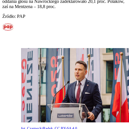
oddania głosu na Nawrockiego zadeklarowało 20,1 proc. Polaków,
zaś na Mentzena – 18,8 proc.
Źródło: PAP
fot. CzarneckiRadek, CC BY-SA 4.0