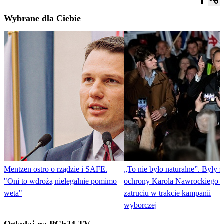
Wybrane dla Ciebie
Mentzen ostro o rządzie i SAFE.
„To nie było naturalne”. Były s
"Oni to wdrożą nielegalnie pomimo
ochrony Karola Nawrockiego 
weta"
zatruciu w trakcie kampanii
wyborczej
Oglądaj na PCh24 TV