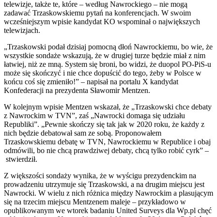
telewizje, także te, które – według Nawrockiego – nie mogą
zadawać Trzaskowskiemu pytań na konferencjach. W swoim
wcześniejszym wpisie kandydat KO wspominał o największych
telewizjach.
„Trzaskowski podał dzisiaj pomocną dłoń Nawrockiemu, bo wie, że
wszystkie sondaże wskazują, że w drugiej turze będzie miał z nim
łatwiej, niż ze mną. System się broni, bo widzi, że duopol PO-PiS-u
może się skończyć i nie chce dopuścić do tego, żeby w Polsce w
końcu coś się zmieniło!” – napisał na portalu X kandydat
Konfederacji na prezydenta Sławomir Mentzen.
W kolejnym wpisie Mentzen wskazał, że „Trzaskowski chce debaty
z Nawrockim w TVN”, zaś „Nawrocki domaga się udziału
Republiki”. „Pewnie skończy się tak jak w 2020 roku, że każdy z
nich będzie debatował sam ze sobą. Proponowałem
Trzaskowskiemu debatę w TVN, Nawrockiemu w Republice i obaj
odmówili, bo nie chcą prawdziwej debaty, chcą tylko robić cyrk” –
stwierdził.
Z większości sondaży wynika, że w wyścigu prezydenckim na
prowadzeniu utrzymuje się Trzaskowski, a na drugim miejscu jest
Nawrocki. W wielu z nich różnica między Nawrockim a plasującym
się na trzecim miejscu Mentzenem maleje – przykładowo w
opublikowanym we wtorek badaniu United Surveys dla Wp.pl chęć