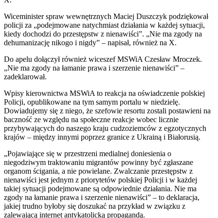
Wiceminister spraw wewnętrznych Maciej Duszczyk podziękował
policji za „podejmowane natychmiast działania w każdej sytuacji,
kiedy dochodzi do przestępstw z nienawiści”. „Nie ma zgody na
dehumanizację nikogo i nigdy” – napisał, również na X.
Do apelu dołączył również wiceszef MSWiA Czesław Mroczek.
„Nie ma zgody na łamanie prawa i szerzenie nienawiści” –
zadeklarował.
Wpisy kierownictwa MSWiA to reakcja na oświadczenie polskiej
Policji, opublikowane na tym samym portalu w niedzielę.
Dowiadujemy się z niego, że szefowie resortu zostali postawieni na
baczność ze względu na społeczne reakcje wobec licznie
przybywających do naszego kraju cudzoziemców z egzotycznych
krajów – między innymi poprzez granice z Ukrainą i Białorusią.
„Pojawiające się w przestrzeni medialnej doniesienia o
niegodziwym traktowaniu migrantów powinny być zgłaszane
organom ścigania, a nie powielane. Zwalczanie przestępstw z
nienawiści jest jednym z priorytetów polskiej Policji i w każdej
takiej sytuacji podejmowane są odpowiednie działania. Nie ma
zgody na łamanie prawa i szerzenie nienawiści” – to deklaracja,
jakiej trudno byłoby się doszukać na przykład w związku z
zalewającą internet antykatolicką propagandą.