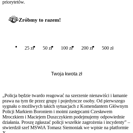
priorytetów.
Zróbmy to razem!
25 zł
50 zł
100 zł
200 zł
500 zł
„Policja będzie twardo reagować na szerzenie nienawiści i łamanie
prawa na tym tle przez grupy i pojedyncze osoby. Od pierwszego
sygnału o możliwych takich sytuacjach z Komendantem Głównym
Policji Markiem Boroniem i moimi zastępcami Czesławem
Mroczkiem i Maciejem Duszczykiem podejmujemy odpowiednie
działania. Proszę zgłaszać policji wszelkie zagrożenia i incydenty” –
stwierdził szef MSWiA Tomasz Siemoniak we wpisie na platformie
X.