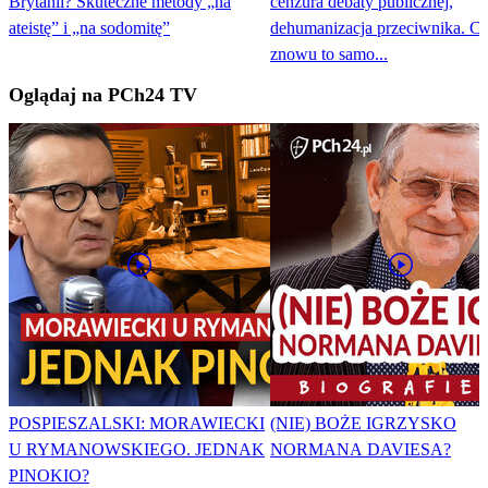
Brytanii? Skuteczne metody „na
cenzura debaty publicznej,
ateistę” i „na sodomitę”
dehumanizacja przeciwnika. Cz
znowu to samo...
Oglądaj na PCh24 TV
POSPIESZALSKI: MORAWIECKI
(NIE) BOŻE IGRZYSKO
U RYMANOWSKIEGO. JEDNAK
NORMANA DAVIESA?
PINOKIO?