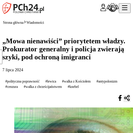
Strona główna
Wiadomości
„Mowa nienawiści” priorytetem władzy.
Prokurator generalny i policja zwierają
szyki, pod ochroną imigranci
7 lipca 2024
#polityczna poprawność
#lewica
#walka z Kościołem
#antypolonizm
#cenzura
#walka z chrześcijaństwem
#knebel