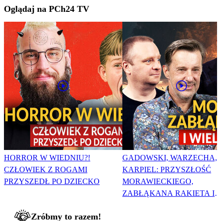
Oglądaj na PCh24 TV
HORROR W WIEDNIU?!
GADOWSKI, WARZECHA,
CZŁOWIEK Z ROGAMI
KARPIEL: PRZYSZŁOŚĆ
PRZYSZEDŁ PO DZIECKO
MORAWIECKIEGO,
ZABŁĄKANA RAKIETA I
WIELKA PODMIANA
Zróbmy to razem!