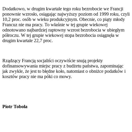
Dodatkowo, w drugim kwartale tego roku bezrobocie we Francji
ponownie wzrosło, osiągając najwyższy poziom od 1999 roku, czyli
10,2 proc. osób w wieku produkcyjnym. Obecnie, co piąty młody
Francuz nie ma pracy. To właśnie w tej grupie wiekowej
odnotowano najbardziej raptowny wzrost bezrobocia w ubiegłym
półroczu. W tej grupie wiekowej stopa bezrobocia osiągnęła w
drugim kwartale 22,7 proc.
Rządzący Francją socjaliści oczywiście snują projekty
dofinansowywania miejsc pracy z budżetu państwa, zapominając
jak zwykle, że jest to błędne koło, natomiast o obniżce podatków i
kosztów pracy nie ma póki co mowy.
Piotr Toboła