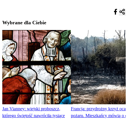
Wybrane dla Ciebie
Jan Vianney: wiejski proboszcz,
Francja: przydrożny krzyż ocala
którego świętość nawróciła tysiące
pożaru. Mieszkańcy mówią o c