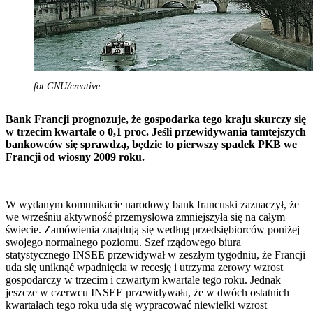
fot.GNU/creative
Bank Francji prognozuje, że gospodarka tego kraju skurczy się
w trzecim kwartale o 0,1 proc. Jeśli przewidywania tamtejszych
bankowców się sprawdzą, będzie to pierwszy spadek PKB we
Francji od wiosny 2009 roku.
W wydanym komunikacie narodowy bank francuski zaznaczył, że
we wrześniu aktywność przemysłowa zmniejszyła się na całym
świecie. Zamówienia znajdują się według przedsiębiorców poniżej
swojego normalnego poziomu. Szef rządowego biura
statystycznego INSEE przewidywał w zeszłym tygodniu, że Francji
uda się uniknąć wpadnięcia w recesję i utrzyma zerowy wzrost
gospodarczy w trzecim i czwartym kwartale tego roku. Jednak
jeszcze w czerwcu INSEE przewidywała, że w dwóch ostatnich
kwartałach tego roku uda się wypracować niewielki wzrost