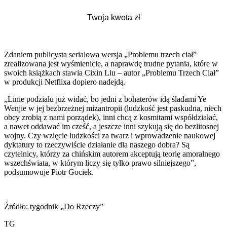
Zdaniem publicysta serialowa wersja „Problemu trzech ciał”
zrealizowana jest wyśmienicie, a naprawdę trudne pytania, które w
swoich książkach stawia Cixin Liu – autor „Problemu Trzech Ciał”
w produkcji Netflixa dopiero nadejdą.
„Linie podziału już widać, bo jedni z bohaterów idą śladami Ye
Wenjie w jej bezbrzeżnej mizantropii (ludzkość jest paskudna, niech
obcy zrobią z nami porządek), inni chcą z kosmitami współdziałać,
a nawet oddawać im cześć, a jeszcze inni szykują się do bezlitosnej
wojny. Czy wzięcie ludzkości za twarz i wprowadzenie naukowej
dyktatury to rzeczywiście działanie dla naszego dobra? Są
czytelnicy, którzy za chińskim autorem akceptują teorię amoralnego
wszechświata, w którym liczy się tylko prawo silniejszego”,
podsumowuje Piotr Gociek.
Źródło: tygodnik „Do Rzeczy”
TG