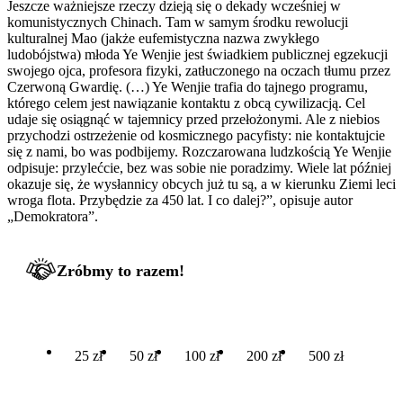
Jeszcze ważniejsze rzeczy dzieją się o dekady wcześniej w
komunistycznych Chinach. Tam w samym środku rewolucji
kulturalnej Mao (jakże eufemistyczna nazwa zwykłego
ludobójstwa) młoda Ye Wenjie jest świadkiem publicznej egzekucji
swojego ojca, profesora fizyki, zatłuczonego na oczach tłumu przez
Czerwoną Gwardię. (…) Ye Wenjie trafia do tajnego programu,
którego celem jest nawiązanie kontaktu z obcą cywilizacją. Cel
udaje się osiągnąć w tajemnicy przed przełożonymi. Ale z niebios
przychodzi ostrzeżenie od kosmicznego pacyfisty: nie kontaktujcie
się z nami, bo was podbijemy. Rozczarowana ludzkością Ye Wenjie
odpisuje: przylećcie, bez was sobie nie poradzimy. Wiele lat później
okazuje się, że wysłannicy obcych już tu są, a w kierunku Ziemi leci
wroga flota. Przybędzie za 450 lat. I co dalej?”, opisuje autor
„Demokratora”.
Zróbmy to razem!
25 zł
50 zł
100 zł
200 zł
500 zł