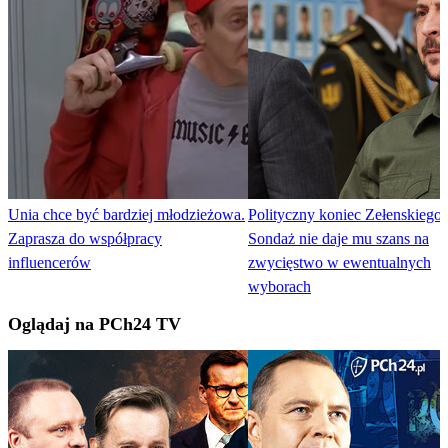
Unia chce być bardziej młodzieżowa.
Polityczny koniec Zełenskiego
Zaprasza do współpracy
Sondaż nie daje mu szans na
influencerów
zwycięstwo w ewentualnych
wyborach
Oglądaj na PCh24 TV