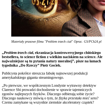
Materiały prasowe filmu "Problem trzech ciał" Oprac. GS/PCh24.pl
„
Problem trzech ciał
, ekranizacja kontrowersyjnego chińskiego
bestsellera, to science fiction z wielkim naciskiem na
science
. Ale
najważniejsze są tu pytania natury moralnej”, pisze na łamach
tygodnika „Do Rzeczy” Piotr Gociek.
Publicysta pokrótce streszcza fabułę najnowszej produkcji
amerykańskiego giganta streamingowego.
„Po pierwsze, we współczesnym Londynie wytrawny detektyw
Clarence Shi prowadzi dochodzenie w sprawie tajemniczych
zgonów najlepszych fizyków. Dlaczego odbierają sobie życie?
Dlaczego naukowcy mówią o tym, że
fizyka przestała mieć sens
?
Czemu zamykane są wszystkie ziemskie akceleratory cząstek?