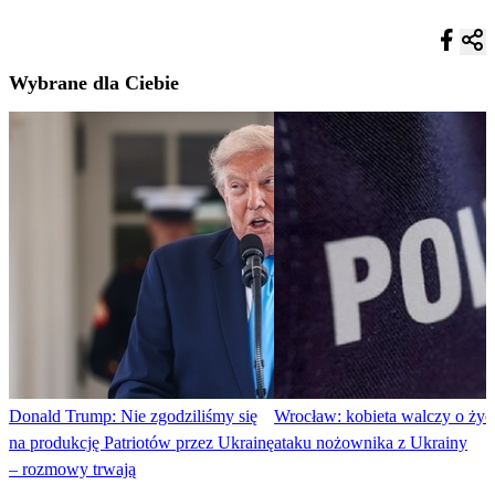
Wybrane dla Ciebie
Donald Trump: Nie zgodziliśmy się
Wrocław: kobieta walczy o życ
na produkcję Patriotów przez Ukrainę
ataku nożownika z Ukrainy
– rozmowy trwają