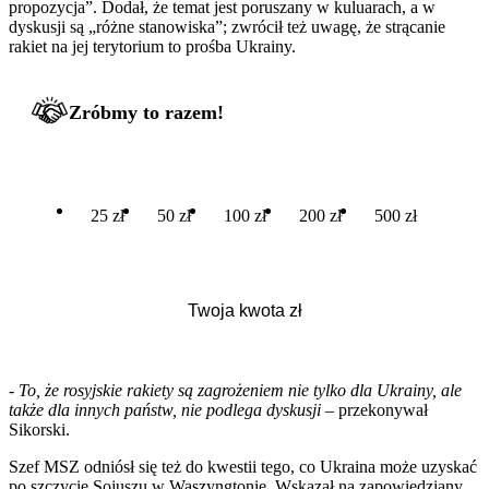
propozycja”. Dodał, że temat jest poruszany w kuluarach, a w
dyskusji są „różne stanowiska”; zwrócił też uwagę, że strącanie
rakiet na jej terytorium to prośba Ukrainy.
Zróbmy to razem!
25 zł
50 zł
100 zł
200 zł
500 zł
-
To, że rosyjskie rakiety są zagrożeniem nie tylko dla Ukrainy, ale
także dla innych państw, nie podlega dyskusji
– przekonywał
Sikorski.
Szef MSZ odniósł się też do kwestii tego, co Ukraina może uzyskać
po szczycie Sojuszu w Waszyngtonie. Wskazał na zapowiedziany