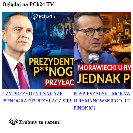
Oglądaj na PCh24 TV
CZY PREZYDENT ZAKAŻE
POSPIESZALSKI: MORAWI
P**NOGRAFII? PRZYŁĄCZ SIĘ!
U RYMANOWSKIEGO. JE
PINOKIO?
Zróbmy to razem!