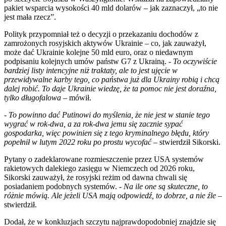
pakiet wsparcia wysokości 40 mld dolarów – jak zaznaczył, „to nie
jest mała rzecz”.
Polityk przypomniał też o decyzji o przekazaniu dochodów z
zamrożonych rosyjskich aktywów Ukrainie – co, jak zauważył,
może dać Ukrainie kolejne 50 mld euro, oraz o niedawnym
podpisaniu kolejnych umów państw G7 z Ukrainą. -
To oczywiście
bardziej listy intencyjne niż traktaty, ale to jest ujęcie w
przewidywalne karby tego, co państwa już dla Ukrainy robią i chcą
dalej robić. To daje Ukrainie wiedzę, że ta pomoc nie jest doraźna,
tylko długofalowa
– mówił.
-
To powinno dać Putinowi do myślenia, że nie jest w stanie tego
wygrać w rok-dwa, a za rok-dwa jemu się zacznie sypać
gospodarka, więc powinien się z tego kryminalnego błędu, który
popełnił w lutym 2022 roku po prostu wycofać
– stwierdził Sikorski.
Pytany o zadeklarowane rozmieszczenie przez USA systemów
rakietowych dalekiego zasięgu w Niemczech od 2026 roku,
Sikorski zauważył, że rosyjski reżim od dawna chwali się
posiadaniem podobnych systemów. -
Na ile one są skuteczne, to
różnie mówią. Ale jeżeli USA mają odpowiedź, to dobrze, a nie źle
–
stwierdził.
Dodał, że w konkluzjach szczytu najprawdopodobniej znajdzie się