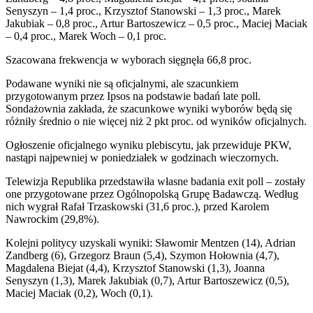
Senyszyn – 1,4 proc., Krzysztof Stanowski – 1,3 proc., Marek
Jakubiak – 0,8 proc., Artur Bartoszewicz – 0,5 proc., Maciej Maciak
– 0,4 proc., Marek Woch – 0,1 proc.
Szacowana frekwencja w wyborach sięgnęła 66,8 proc.
Podawane wyniki nie są oficjalnymi, ale szacunkiem
przygotowanym przez Ipsos na podstawie badań late poll.
Sondażownia zakłada, że szacunkowe wyniki wyborów będą się
różniły średnio o nie więcej niż 2 pkt proc. od wyników oficjalnych.
Ogłoszenie oficjalnego wyniku plebiscytu, jak przewiduje PKW,
nastąpi najpewniej w poniedziałek w godzinach wieczornych.
Telewizja Republika przedstawiła własne badania exit poll – zostały
one przygotowane przez Ogólnopolską Grupę Badawczą. Według
nich wygrał Rafał Trzaskowski (31,6 proc.), przed Karolem
Nawrockim (29,8%).
Kolejni politycy uzyskali wyniki: Sławomir Mentzen (14), Adrian
Zandberg (6), Grzegorz Braun (5,4), Szymon Hołownia (4,7),
Magdalena Biejat (4,4), Krzysztof Stanowski (1,3), Joanna
Senyszyn (1,3), Marek Jakubiak (0,7), Artur Bartoszewicz (0,5),
Maciej Maciak (0,2), Woch (0,1).