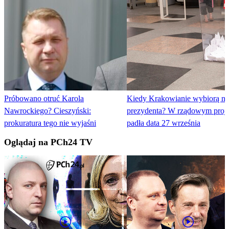
Próbowano otruć Karola
Kiedy Krakowianie wybiorą n
Nawrockiego? Cieszyński:
prezydenta? W rządowym proje
prokuratura tego nie wyjaśni
padła data 27 września
Oglądaj na PCh24 TV