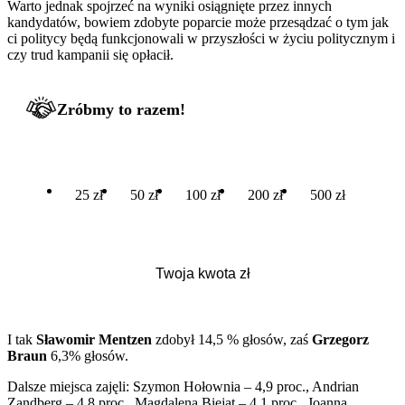
Warto jednak spojrzeć na wyniki osiągnięte przez innych
kandydatów, bowiem zdobyte poparcie może przesądzać o tym jak
ci politycy będą funkcjonowali w przyszłości w życiu politycznym i
czy trud kampanii się opłacił.
Zróbmy to razem!
25 zł
50 zł
100 zł
200 zł
500 zł
I tak
Sławomir Mentzen
zdobył 14,5 % głosów, zaś
Grzegorz
Braun
6,3% głosów.
Dalsze miejsca zajęli: Szymon Hołownia – 4,9 proc., Andrian
Zandberg – 4,8 proc., Magdalena Biejat – 4,1 proc., Joanna