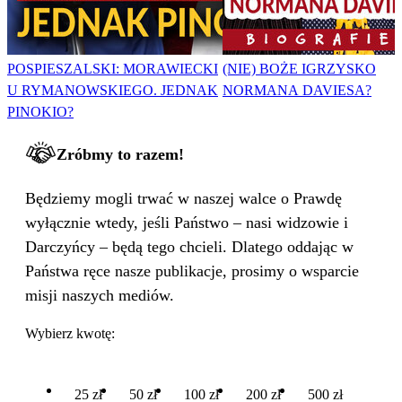
POSPIESZALSKI: MORAWIECKI
(NIE) BOŻE IGRZYSKO
U RYMANOWSKIEGO. JEDNAK
NORMANA DAVIESA?
PINOKIO?
Zróbmy to razem!
Będziemy mogli trwać w naszej walce o Prawdę
wyłącznie wtedy, jeśli Państwo – nasi widzowie i
Darczyńcy – będą tego chcieli. Dlatego oddając w
Państwa ręce nasze publikacje, prosimy o wsparcie
misji naszych mediów.
Wybierz kwotę:
25 zł
50 zł
100 zł
200 zł
500 zł