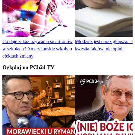
Co daje zakaz używania smartfonów
Młodzież jest coraz głupsza. To
w szkołach? Amerykańskie szkoły o
kwestia faktów, nie opinii
efektach zmiany
Oglądaj na PCh24 TV