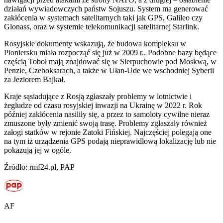
działań wywiadowczych państw Sojuszu. System ma generować
zakłócenia w systemach satelitarnych taki jak GPS, Galileo czy
Glonass, oraz w systemie telekomunikacji satelitarnej Starlink.
Rosyjskie dokumenty wskazują, że budowa kompleksu w
Pioniersku miała rozpocząć się już w 2009 r.. Podobne bazy będące
częścią Toboł mają znajdować się w Sierpuchowie pod Moskwą, w
Penzie, Czeboksarach, a także w Ułan-Ude we wschodniej Syberii
za Jeziorem Bajkał.
Kraje sąsiadujące z Rosją zgłaszały problemy w lotnictwie i
żegludze od czasu rosyjskiej inwazji na Ukrainę w 2022 r. Rok
później zakłócenia nasiliły się, a przez to samoloty cywilne nieraz
zmuszone były zmienić swoją trasę. Problemy zgłaszały również
załogi statków w rejonie Zatoki Fińskiej. Najczęściej polegają one
na tym iż urządzenia GPS podają nieprawidłową lokalizację lub nie
pokazują jej w ogóle.
Źródło: rmf24.pl, PAP
AF