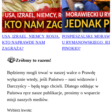
USA, IZRAEL, NIEMCY, ROSJA.
POSPIESZALSKI: MORAWI
KTO NAPRAWDĘ NAM
U RYMANOWSKIEGO. JE
ZAGRAŻA?
PINOKIO?
Zróbmy to razem!
Będziemy mogli trwać w naszej walce o Prawdę
wyłącznie wtedy, jeśli Państwo – nasi widzowie i
Darczyńcy – będą tego chcieli. Dlatego oddając w
Państwa ręce nasze publikacje, prosimy o wsparcie
misji naszych mediów.
Wybierz kwotę: