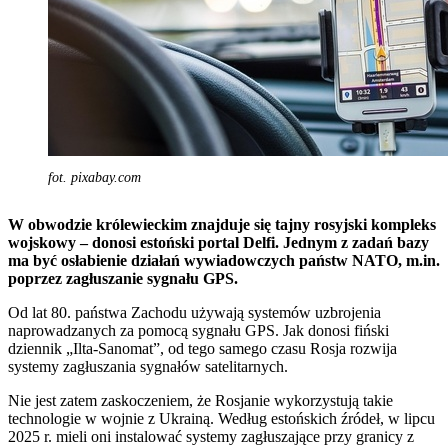
fot. pixabay.com
W obwodzie królewieckim znajduje się tajny rosyjski kompleks
wojskowy – donosi estoński portal Delfi. Jednym z zadań bazy
ma być osłabienie działań wywiadowczych państw NATO, m.in.
poprzez zagłuszanie sygnału GPS.
Od lat 80. państwa Zachodu używają systemów uzbrojenia
naprowadzanych za pomocą sygnału GPS. Jak donosi fiński
dziennik „Ilta-Sanomat”, od tego samego czasu Rosja rozwija
systemy zagłuszania sygnałów satelitarnych.
Nie jest zatem zaskoczeniem, że Rosjanie wykorzystują takie
technologie w wojnie z Ukrainą. Według estońskich źródeł, w lipcu
2025 r. mieli oni instalować systemy zagłuszające przy granicy z