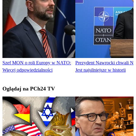
Szef MON o roli Europy w NATO:
Prezydent Nawrocki chwali N
Więcej odpowiedzialności
Jest najsilniejsze w historii
Oglądaj na PCh24 TV