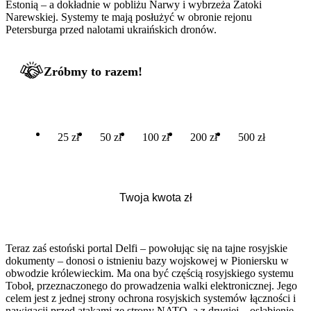
Estonią – a dokładnie w pobliżu Narwy i wybrzeża Zatoki
Narewskiej. Systemy te mają posłużyć w obronie rejonu
Petersburga przed nalotami ukraińskich dronów.
Zróbmy to razem!
25 zł
50 zł
100 zł
200 zł
500 zł
Teraz zaś estoński portal Delfi – powołując się na tajne rosyjskie
dokumenty – donosi o istnieniu bazy wojskowej w Pioniersku w
obwodzie królewieckim. Ma ona być częścią rosyjskiego systemu
Toboł, przeznaczonego do prowadzenia walki elektronicznej. Jego
celem jest z jednej strony ochrona rosyjskich systemów łączności i
nawigacji przed atakami ze strony NATO, a z drugiej – osłabienie