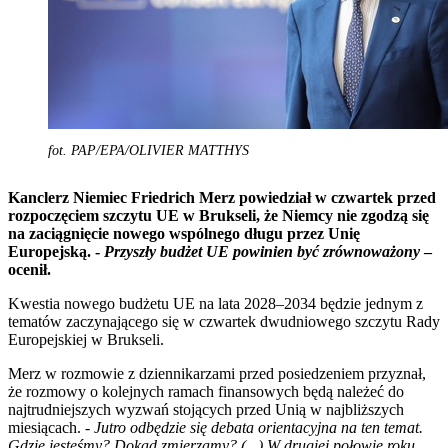
fot. PAP/EPA/OLIVIER MATTHYS
Kanclerz Niemiec Friedrich Merz powiedział w czwartek przed
rozpoczęciem szczytu UE w Brukseli, że Niemcy nie zgodzą się
na zaciągnięcie nowego wspólnego długu przez Unię
Europejską. -
Przyszły budżet UE powinien być zrównoważony
–
ocenił.
Kwestia nowego budżetu UE na lata 2028–2034 będzie jednym z
tematów zaczynającego się w czwartek dwudniowego szczytu Rady
Europejskiej w Brukseli.
Merz w rozmowie z dziennikarzami przed posiedzeniem przyznał,
że rozmowy o kolejnych ramach finansowych będą należeć do
najtrudniejszych wyzwań stojących przed Unią w najbliższych
miesiącach. -
Jutro odbędzie się debata orientacyjna na ten temat.
Gdzie jesteśmy? Dokąd zmierzamy? (...) W drugiej połowie roku