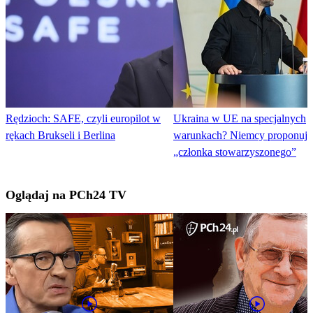
Rędzioch: SAFE, czyli europilot w
Ukraina w UE na specjalnych
rękach Brukseli i Berlina
warunkach? Niemcy proponują 
„członka stowarzyszonego”
Oglądaj na PCh24 TV