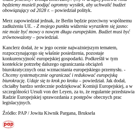
będziemy musieli podjąć ogromny wysiłek, aby uchwalić budżet
obowiązujący od 2028 r.
– powiedział polityk.
Merz zapowiedział jednak, że Berlin będzie przeciwny wspólnemu
zadłużeniu UE. -
Z mojego punktu widzenia wyraziłem się jasno:
nie może być mowy o nowym długu europejskim. Budżet musi być
zrównoważony
– powiedział.
Kanclerz dodał, że w jego ocenie najważniejszym tematem,
rozpoczynającego się właśnie posiedzenia, pozostaje
konkurencyjność europejskiej gospodarki. Podkreślił w tym
kontekście potrzebę dalszego ograniczania obciążeń
biurokratycznych oraz wzmacniania europejskiego przemysłu. -
Chcemy systematycznie ograniczać i redukować europejską
biurokrację. Udaje się to krok po kroku
– powiedział. Jak dodał,
chciałby bardzo serdecznie podziękować Komisji Europejskiej, a w
szczególności Ursuli von der Leyen, za to, że regularnie przedstawia
Radzie Europejskiej sprawozdania z postępów obecnych prac
legislacyjnych.
Źródło: PAP / Jowita Kiwnik Pargana, Bruksela