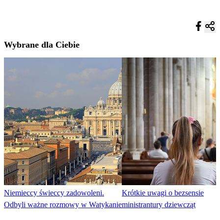
Wybrane dla Ciebie
Niemieccy świeccy zadowoleni.
Krótkie uwagi o bezsensie
Odbyli ważne rozmowy w Watykanie
ministrantury dziewcząt