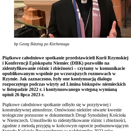
bp Georg Bätzing po Kirchentagu
Piątkowe całodniowe spotkanie przedstawicieli Kurii Rzymskiej
i Konferencji Episkopatu Niemiec (DBK) pozwoliło na
zidentyfikowanie różnic i zbieżności – czytamy w komunikacie
opublikowanym wspólnie po wczorajszych rozmowach w
Rzymie. Jak zaznaczono, były one kontynuacją dialogu
rozpoczętego podczas wizyty ad Limina biskupów niemieckich
w listopadzie 2022 r. i kontynuowanego wstępną wymianą
opinii 26 lipca 2023 r.
Piątkowe całodniowe spotkanie odbyło się w pozytywnej i
konstruktywnej atmosferze. Omówiono niektóre otwarte kwestie
teologiczne poruszone w dokumentach Drogi Synodalnej Kościoła
w Niemczech. Umożliwiło to zidentyfikowanie różnic i zbieżności,
zgodnie z metodą przyjętą w końcowym raporcie podsumowującym
Synodu Kościoła Powszechnego w październiku 2023 roku.