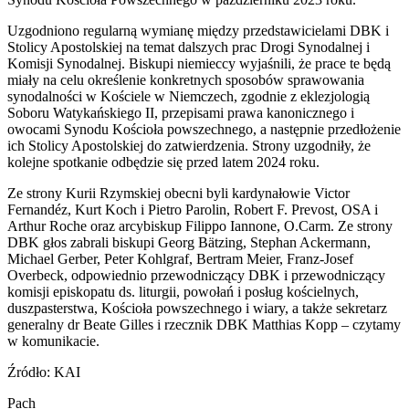
Uzgodniono regularną wymianę między przedstawicielami DBK i
Stolicy Apostolskiej na temat dalszych prac Drogi Synodalnej i
Komisji Synodalnej. Biskupi niemieccy wyjaśnili, że prace te będą
miały na celu określenie konkretnych sposobów sprawowania
synodalności w Kościele w Niemczech, zgodnie z eklezjologią
Soboru Watykańskiego II, przepisami prawa kanonicznego i
owocami Synodu Kościoła powszechnego, a następnie przedłożenie
ich Stolicy Apostolskiej do zatwierdzenia. Strony uzgodniły, że
kolejne spotkanie odbędzie się przed latem 2024 roku.
Ze strony Kurii Rzymskiej obecni byli kardynałowie Victor
Fernandéz, Kurt Koch i Pietro Parolin, Robert F. Prevost, OSA i
Arthur Roche oraz arcybiskup Filippo Iannone, O.Carm. Ze strony
DBK głos zabrali biskupi Georg Bätzing, Stephan Ackermann,
Michael Gerber, Peter Kohlgraf, Bertram Meier, Franz-Josef
Overbeck, odpowiednio przewodniczący DBK i przewodniczący
komisji episkopatu ds. liturgii, powołań i posług kościelnych,
duszpasterstwa, Kościoła powszechnego i wiary, a także sekretarz
generalny dr Beate Gilles i rzecznik DBK Matthias Kopp – czytamy
w komunikacie.
Źródło: KAI
Pach