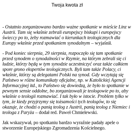
-
Ostatnio zorganizowano bardzo ważne spotkanie w mieście Linz w
Austrii. Tam się właśnie zebrali europejscy biskupi i europejscy
świeccy po to, żeby rozmawiać o kierunkach teologicznych dla
Europy właśnie przed spotkaniem synodalnym
– wyjaśnił.
- P
od koniec sierpnia, 29 sierpnia, rozpoczęło się tam spotkanie
przed synodem o synodalności w Rzymie, na którym zebrali się ci
ludzie, którzy będą w tym synodzie uczestniczyć oraz także całkiem
spore grono ekspertów teologicznych. Byli tam także Polacy, ci
właśnie, którzy są delegatami Polski na synod. Gdy wczytają się
Państwo w różne komunikaty oficjalne, np. w Katolickiej Agencji
Informacyjnej itd., to Państwo się dowiedzą, że było to spotkanie w
pewnym sensie oddolne, bo zorganizowali je teologowie po to, aby
właśnie o teologii rozmawiać. I tak było w istocie. Problem tylko w
tym, że kiedy przyjrzymy się tożsamości tych teologów, to się
okazuje, że chodzi o panią teolog z Austrii, panią teolog z Niemiec i
teologa z Paryża
– dodał red. Paweł Chmielewski.
Jak wskazywał, po spotkaniu bardzo wyraźnie padały apele o
stworzenie Europejskiego Zgromadzenia Kościelnego.