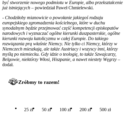
być stworzenie nowego podmiotu w Europie, albo przekształcenie
już istniejących
– powiedział Paweł Chmielewski.
-
Chodziłoby mianowicie o powołanie jakiegoś rodzaju
europejskiego zgromadzenia kościelnego, które w duchu
synodalnym będzie przejmować część kompetencji episkopatów
narodowych i wyznaczać ogólne kierunki duszpasterskie, ogólne
kierunki rozwoju katolicyzmu w całej Europie. Do takiego
rozwiązania prą właśnie Niemcy. Nie tylko ci Niemcy, którzy w
Niemczech mieszkają, ale także Austriacy i wszyscy inni, którzy
myślą po niemiecku. Gdy idzie o teologię, to także Szwajcarzy,
Belgowie, niektórzy Włosi, Hiszpanie, a nawet niestety Węgrzy
–
dodał.
Zróbmy to razem!
25 zł
50 zł
100 zł
200 zł
500 zł