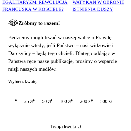
EGALITARYZM. REWOLUCJA
WATYKAN W OBRONIE
FRANCUSKA W KOŚCIELE?
ISTNIENIA DUSZY
Zróbmy to razem!
Będziemy mogli trwać w naszej walce o Prawdę
wyłącznie wtedy, jeśli Państwo – nasi widzowie i
Darczyńcy – będą tego chcieli. Dlatego oddając w
Państwa ręce nasze publikacje, prosimy o wsparcie
misji naszych mediów.
Wybierz kwotę:
25 zł
50 zł
100 zł
200 zł
500 zł