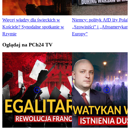
Więcej władzy dla świeckich w
Niemcy: polityk AfD lży Pola
Kościele? Synodalne spotkanie w
„Szowiniści” i „Afroamerykani
Rzymie
Europy”
Oglądaj na PCh24 TV