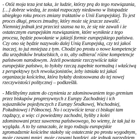
-
Otóż moja teza jest taka, że ludzie, którzy prą do tego rozwiązania,
[…] dobrze wiedzą, że został rozpoczęty niedawno w listopadzie
ubiegłego roku proces zmiany traktatów o Unii Europejskiej. To jest
proces długi, proces żmudny, który może się jeszcze zawalić.
Niemniej jednak jest przecież szansa na to, że się nie zawali i że
ostatecznym europejskim rozwiązaniem, które wyniknie z tego
procesu, będzie powołanie w jakiejś formie europejskiego państwa.
Czy ono się będzie nazywało dalej Unią Europejską, czy też jakoś
inaczej, to już mniejsza z tym. Chodzi po prostu o nowe kompetencje
dla urzędników brukselskich, o to, aby odbierać różne kompetencje
państwom narodowym. Jeżeli powstanie rzeczywiście takie
europejskie państwo, to byłoby rzeczą zupełnie normalną i właściwą
z perspektywy tych rewolucjonistów, żeby istniała też jakaś
organizacja kościelna, która byłaby dostosowana do tej nowej
rzeczywistości politycznej
– podkreślił.
-
Mielibyśmy zatem do czynienia ze zdominowaniem tego gremium
przez biskupów progresywnych z Europy Zachodniej i ich
sojuszników pojedynczych z Europy Środkowej, Wschodniej,
Południowej i Północnej. No i oczywiście teraz ci biskupi tam
rządzący, a więc ci powiedzmy zachodni, byliby z kolei
zdominowani przez suwerena państwowego, bo wiemy, że tak już to
wygląda. A to by oznaczało, że tego rodzaju europejskie
zgromadzenie kościelne stałoby się ostatecznie po prostu wygodnym,
może czasami mniej, może czasami bardziej, ale jednak narzędziem