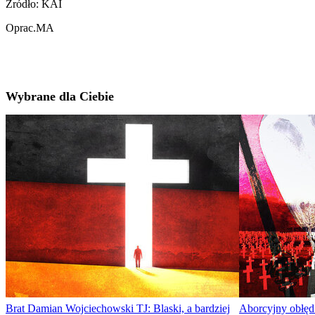
Źródło: KAI
Oprac.MA
Wybrane dla Ciebie
Brat Damian Wojciechowski TJ: Blaski, a bardziej
Aborcyjny obłęd.