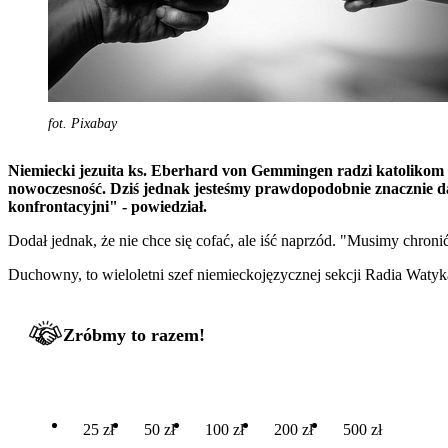
fot. Pixabay
Niemiecki jezuita ks. Eberhard von Gemmingen radzi katolikom w
nowoczesność. Dziś jednak jesteśmy prawdopodobnie znacznie dal
konfrontacyjni" - powiedział.
Dodał jednak, że nie chce się cofać, ale iść naprzód. "Musimy chron
Duchowny, to wieloletni szef niemieckojęzycznej sekcji Radia Watyk
Zróbmy to razem!
25 zł
50 zł
100 zł
200 zł
500 zł