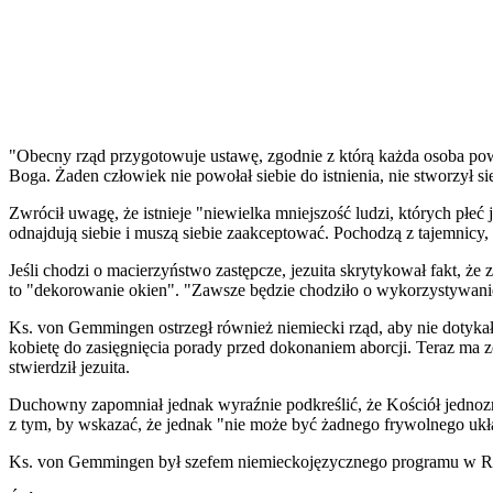
"Obecny rząd przygotowuje ustawę, zgodnie z którą każda osoba powin
Boga. Żaden człowiek nie powołał siebie do istnienia, nie stworzył si
Zwrócił uwagę, że istnieje "niewielka mniejszość ludzi, których płeć 
odnajdują siebie i muszą siebie zaakceptować. Pochodzą z tajemnicy,
Jeśli chodzi o macierzyństwo zastępcze, jezuita skrytykował fakt, że
to "dekorowanie okien". "Zawsze będzie chodziło o wykorzystywanie 
Ks. von Gemmingen ostrzegł również niemiecki rząd, aby nie dotykał
kobietę do zasięgnięcia porady przed dokonaniem aborcji. Teraz ma z
stwierdził jezuita.
Duchowny zapomniał jednak wyraźnie podkreślić, że Kościół jednozn
z tym, by wskazać, że jednak "nie może być żadnego frywolnego ukła
Ks. von Gemmingen był szefem niemieckojęzycznego programu w Rad