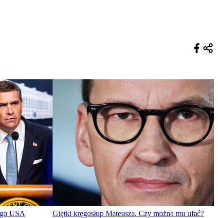
nego USA
Giętki kręgosłup Mateusza. Czy można mu ufać?