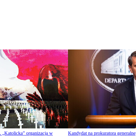
 „Katolicka” organizacja w
Kandydat na prokuratora general