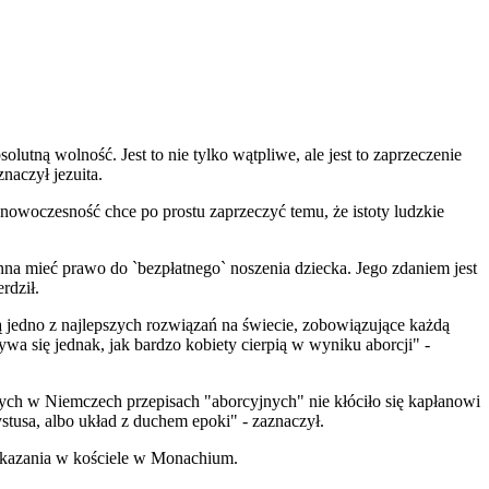
tną wolność. Jest to nie tylko wątpliwe, ale jest to zaprzeczenie
naczył jezuita.
za nowoczesność chce po prostu zaprzeczyć temu, że istoty ludzkie
inna mieć prawo do `bezpłatnego` noszenia dziecka. Jego zdaniem jest
rdził.
 jedno z najlepszych rozwiązań na świecie, zobowiązujące każdą
wa się jednak, jak bardzo kobiety cierpią w wyniku aborcji" -
ych w Niemczech przepisach "aborcyjnych" nie kłóciło się kapłanowi
stusa, albo układ z duchem epoki" - zaznaczył.
 kazania w kościele w Monachium.