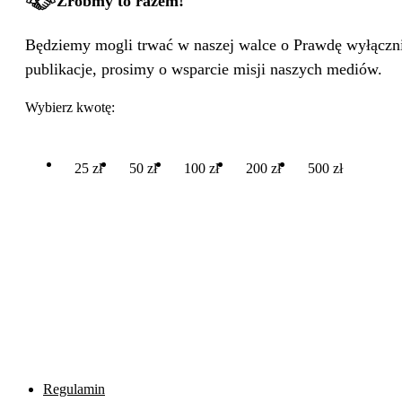
Zróbmy to razem!
Będziemy mogli trwać w naszej walce o Prawdę wyłącznie
publikacje, prosimy o wsparcie misji naszych mediów.
Wybierz kwotę:
25 zł
50 zł
100 zł
200 zł
500 zł
Regulamin