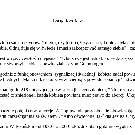
na sama decydować o tym, czy jest mężczyzną czy kobietą. Mają absolu
ebie. Odnajduje się w świecie i musi zaakceptować samego siebie" - zaz
jest w rzeczywistości niejasna." "Kluczowe jest jednak to, że dzisiejs
 nie stworzyli siebie" - powiedział ks. von Gemmingen.
 zgodnie z funkcjonowaniem `sygnalizacji świetlnej` kobieta nadal pow
biednych. Matka i dziecko zawsze cierpią z powodu separacji" - stwie
 paragrafu 218 dotyczącego tzw. aborcji. Jego zdaniem, "Niemcy mają
ostać to zniesione i każda kobieta powinna mieć prawo do aborcji. Ukry
acznie potępia tzw. aborcję. Zaś optowanie przy obecnie obowiązując
du chrześcijanina ze światem". "Albo oświecone `tak` dla Jezusa Chry
iu Watykańskim od 1982 do 2009 roku. Jezuita regularnie wygłasza