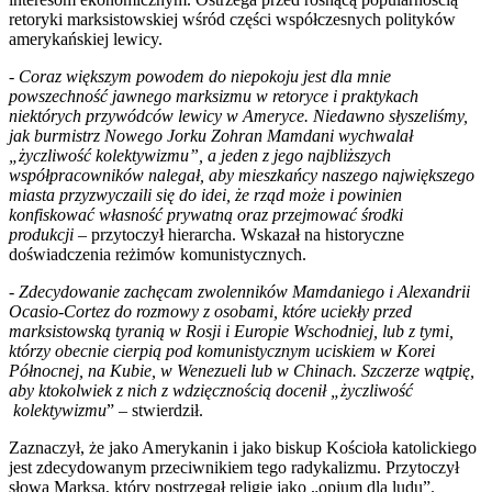
retoryki marksistowskiej wśród części współczesnych polityków
amerykańskiej lewicy.
-
Coraz większym powodem do niepokoju jest dla mnie
powszechność jawnego marksizmu w retoryce i praktykach
niektórych przywódców lewicy w Ameryce. Niedawno słyszeliśmy,
jak burmistrz Nowego Jorku Zohran Mamdani wychwalał
„życzliwość kolektywizmu”, a jeden z jego najbliższych
współpracowników nalegał, aby mieszkańcy naszego największego
miasta przyzwyczaili się do idei, że rząd może i powinien
konfiskować własność prywatną oraz przejmować środki
produkcji
– przytoczył hierarcha. Wskazał na historyczne
doświadczenia reżimów komunistycznych.
-
Zdecydowanie zachęcam zwolenników Mamdaniego i Alexandrii
Ocasio-Cortez do rozmowy z osobami, które uciekły przed
marksistowską tyranią w Rosji i Europie Wschodniej, lub z tymi,
którzy obecnie cierpią pod komunistycznym uciskiem w Korei
Północnej, na Kubie, w Wenezueli lub w Chinach. Szczerze wątpię,
aby ktokolwiek z nich z wdzięcznością docenił „życzliwość
kolektywizmu
” – stwierdził.
Zaznaczył, że jako Amerykanin i jako biskup Kościoła katolickiego
jest zdecydowanym przeciwnikiem tego radykalizmu. Przytoczył
słowa Marksa, który postrzegał religię jako „opium dla ludu”.