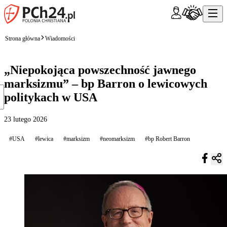
Strona główna
Wiadomości
„Niepokojąca powszechność jawnego
marksizmu” – bp Barron o lewicowych
politykach w USA
23 lutego 2026
#USA
#lewica
#marksizm
#neomarksizm
#bp Robert Barron