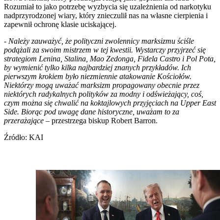
Rozumiał to jako potrzebę wyzbycia się uzależnienia od narkotyku
nadprzyrodzonej wiary, który znieczulił nas na własne cierpienia i
zapewnił ochronę klasie uciskającej.
-
Należy zauważyć, że polityczni zwolennicy marksizmu ściśle
podążali za swoim mistrzem w tej kwestii. Wystarczy przyjrzeć się
strategiom Lenina, Stalina, Mao Zedonga, Fidela Castro i Pol Pota,
by wymienić tylko kilka najbardziej znanych przykładów. Ich
pierwszym krokiem było niezmiennie atakowanie Kościołów.
Niektórzy mogą uważać marksizm propagowany obecnie przez
niektórych radykalnych polityków za modny i odświeżający, coś,
czym można się chwalić na koktajlowych przyjęciach na Upper East
Side. Biorąc pod uwagę dane historyczne, uważam to za
przerażające
– przestrzega biskup Robert Barron.
Źródło: KAI