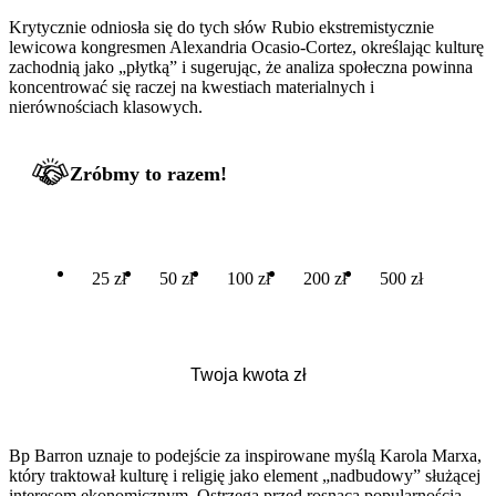
Krytycznie odniosła się do tych słów Rubio ekstremistycznie
lewicowa kongresmen Alexandria Ocasio-Cortez, określając kulturę
zachodnią jako „płytką” i sugerując, że analiza społeczna powinna
koncentrować się raczej na kwestiach materialnych i
nierównościach klasowych.
Zróbmy to razem!
25 zł
50 zł
100 zł
200 zł
500 zł
Bp Barron uznaje to podejście za inspirowane myślą Karola Marxa,
który traktował kulturę i religię jako element „nadbudowy” służącej
interesom ekonomicznym. Ostrzega przed rosnącą popularnością