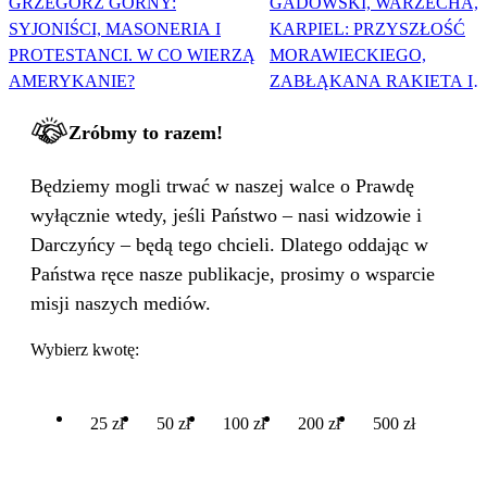
GRZEGORZ GÓRNY:
GADOWSKI, WARZECHA,
SYJONIŚCI, MASONERIA I
KARPIEL: PRZYSZŁOŚĆ
PROTESTANCI. W CO WIERZĄ
MORAWIECKIEGO,
AMERYKANIE?
ZABŁĄKANA RAKIETA I
WIELKA PODMIANA
Zróbmy to razem!
Będziemy mogli trwać w naszej walce o Prawdę
wyłącznie wtedy, jeśli Państwo – nasi widzowie i
Darczyńcy – będą tego chcieli. Dlatego oddając w
Państwa ręce nasze publikacje, prosimy o wsparcie
misji naszych mediów.
Wybierz kwotę:
25 zł
50 zł
100 zł
200 zł
500 zł