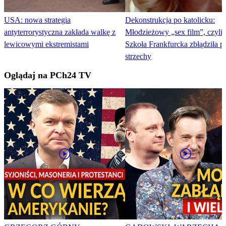
USA: nowa strategia
Dekonstrukcja po katolicku:
antyterrorystyczna zakłada walkę z
Młodzieżowy „sex film”, czyli 
lewicowymi ekstremistami
Szkoła Frankfurcka zbłądziła p
strzechy
Oglądaj na PCh24 TV