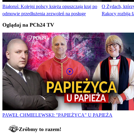
Białoruś: Kolejni polscy księża opuszczają kraj po
O Żydach, którzy
odmowie przedłużenia zezwoleń na posługę
Rakocy rozbija f
Oglądaj na PCh24 TV
PAWEŁ CHMIELEWSKI: "PAPIEŻYCA" U PAPIEŻA
Zróbmy to razem!