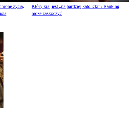
chronę życia,
Który kraj jest „najbardziej katolicki”? Ranking
ioła
może zaskoczyć