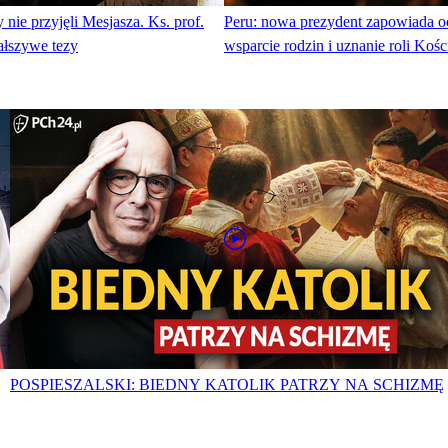
 nie przyjęli Mesjasza. Ks. prof.
Peru: nowa prezydent zapowiada o
ałszywe tezy
wsparcie rodzin i uznanie roli Kośc
POSPIESZALSKI: BIEDNY KATOLIK PATRZY NA SCHIZMĘ