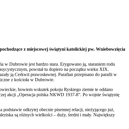
 pochodzące z miejscowej świątyni katolickiej pw. Wniebowzięcia
ia w Dubrowie jest bardzo stara. Erygowano ją, staraniem rodu
asycystycznym, powstał tu dopiero na początku wieku XIX.
ły ją Cerkwii prawosławnej. Parafian przepisano do parafii w
giczne z kościoła w Dubrowie.
sowieckie, bowiem wskutek pokoju Ryskiego ziemie te oddano
jczej akcji „Operacja polska NKWD 1937-8”. Po wojnie świątynię
podstawie odkrytej obecnie pisemnej relacji, nieżyjącego już,
ziska są różnych wielkości – duży, średni i mały. Największy