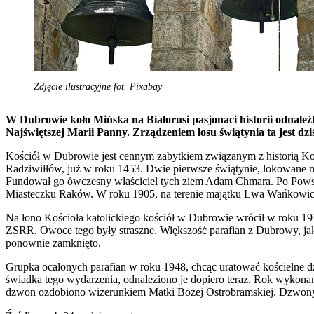
Zdjęcie ilustracyjne fot. Pixabay
W Dubrowie koło Mińska na Białorusi pasjonaci historii odnaleźl
Najświętszej Marii Panny.
Zrządzeniem losu świątynia ta jest dz
Kościół w Dubrowie jest cennym zabytkiem związanym z historią Kośc
Radziwiłłów, już w roku 1453. Dwie pierwsze świątynie, lokowane 
Fundował go ówczesny właściciel tych ziem Adam Chmara. Po Powsta
Miasteczku Raków. W roku 1905, na terenie majątku Lwa Wańkowicza,
Na łono Kościoła katolickiego kościół w Dubrowie wrócił w roku 1
ZSRR. Owoce tego były straszne. Większość parafian z Dubrowy, jak
ponownie zamknięto.
Grupka ocalonych parafian w roku 1948, chcąc uratować kościelne dz
świadka tego wydarzenia, odnaleziono je dopiero teraz. Rok wykona
dzwon ozdobiono wizerunkiem Matki Bożej Ostrobramskiej. Dzwony 