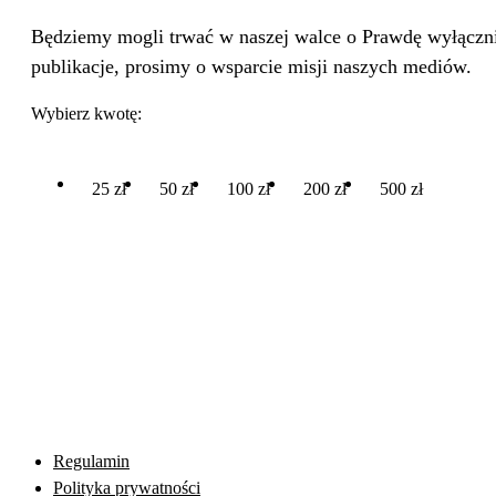
Będziemy mogli trwać w naszej walce o Prawdę wyłącznie
publikacje, prosimy o wsparcie misji naszych mediów.
Wybierz kwotę:
25 zł
50 zł
100 zł
200 zł
500 zł
Regulamin
Polityka prywatności