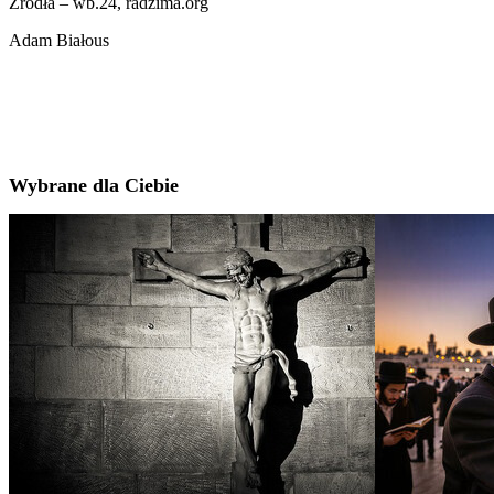
Źródła – wb.24, radzima.org
Adam Białous
Wybrane dla Ciebie