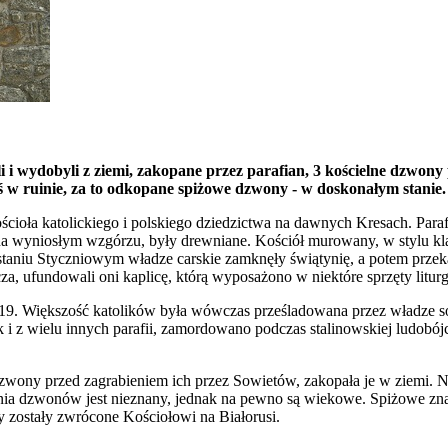
i i wydobyli z ziemi, zakopane przez parafian, 3 kościelne dzwony
iś w ruinie, za to odkopane spiżowe dzwony - w doskonałym stanie.
ioła katolickiego i polskiego dziedzictwa na dawnych Kresach. Paraf
na wyniosłym wzgórzu, były drewniane. Kościół murowany, w stylu kl
niu Styczniowym władze carskie zamknęły świątynię, a potem przekaza
 ufundowali oni kaplicę, którą wyposażono w niektóre sprzęty litur
919. Większość katolików była wówczas prześladowana przez władze 
 i z wielu innych parafii, zamordowano podczas stalinowskiej ludobó
wony przed zagrabieniem ich przez Sowietów, zakopała je w ziemi. Na 
nia dzwonów jest nieznany, jednak na pewno są wiekowe. Spiżowe znale
zostały zwrócone Kościołowi na Białorusi.