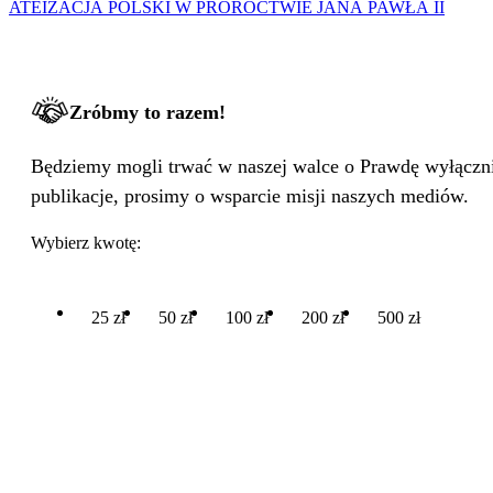
ATEIZACJA POLSKI W PROROCTWIE JANA PAWŁA II
Zróbmy to razem!
Będziemy mogli trwać w naszej walce o Prawdę wyłącznie
publikacje, prosimy o wsparcie misji naszych mediów.
Wybierz kwotę:
25 zł
50 zł
100 zł
200 zł
500 zł