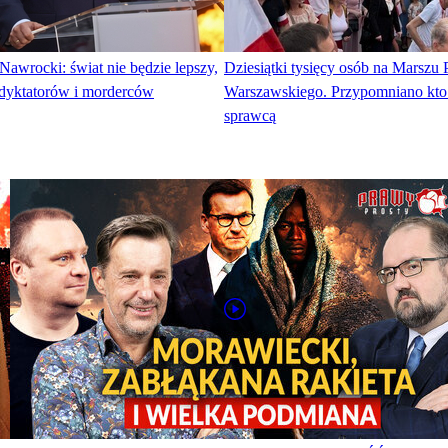
Nawrocki: świat nie będzie lepszy,
Dziesiątki tysięcy osób na Marszu
zy dyktatorów i morderców
Warszawskiego. Przypomniano kto b
sprawcą