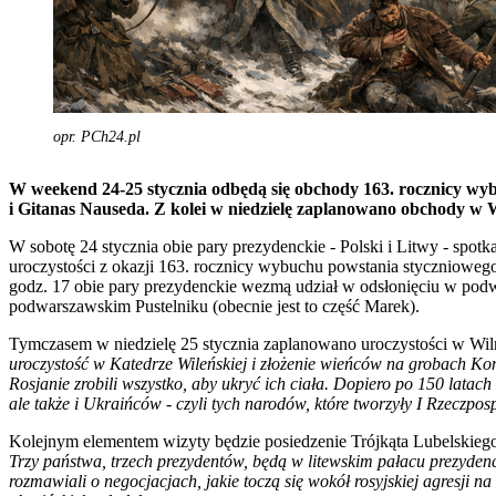
opr. PCh24.pl
W weekend 24-25 stycznia odbędą się obchody 163. rocznicy wyb
i Gitanas Nauseda. Z kolei w niedzielę zaplanowano obchody w
W sobotę 24 stycznia obie pary prezydenckie - Polski i Litwy - spo
uroczystości z okazji 163. rocznicy wybuchu powstania styczniowe
godz. 17 obie pary prezydenckie wezmą udział w odsłonięciu w pod
podwarszawskim Pustelniku (obecnie jest to część Marek).
Tymczasem w niedzielę 25 stycznia zaplanowano uroczystości w Wiln
uroczystość w Katedrze Wileńskiej i złożenie wieńców na grobach K
Rosjanie zrobili wszystko, aby ukryć ich ciała. Dopiero po 150 lata
ale także i Ukraińców - czyli tych narodów, które tworzyły I Rzeczposp
Kolejnym elementem wizyty będzie posiedzenie Trójkąta Lubelskiego 
Trzy państwa, trzech prezydentów, będą w litewskim pałacu prezydenck
rozmawiali o negocjacjach, jakie toczą się wokół rosyjskiej agresji n