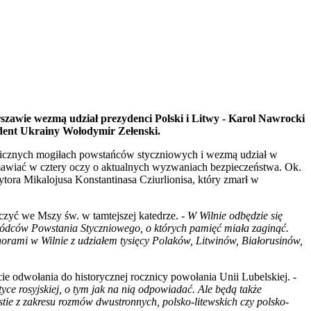
zawie wezmą udział prezydenci Polski i Litwy - Karol Nawrocki
dent Ukrainy Wołodymir Zełenski.
mbolicznych mogiłach powstańców styczniowych i wezmą udział w
mawiać w cztery oczy o aktualnych wyzwaniach bezpieczeństwa. Ok.
ora Mikalojusa Konstantinasa Cziurlionisa, który zmarł w
czyć we Mszy św. w tamtejszej katedrze. -
W Wilnie odbędzie się
wódców Powstania Styczniowego, o których pamięć miała zaginąć.
onorami w Wilnie z udziałem tysięcy Polaków, Litwinów, Białorusinów,
e odwołania do historycznej rocznicy powołania Unii Lubelskiej. -
yce rosyjskiej, o tym jak na nią odpowiadać. Ale będą także
tie z zakresu rozmów dwustronnych, polsko-litewskich czy polsko-