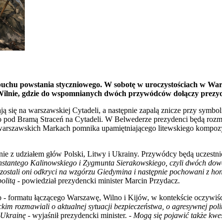
uchu powstania styczniowego. W sobotę w uroczystościach w Wars
 Wilnie, gdzie do wspomnianych dwóch przywódców dołączy prezy
tkają się na warszawskiej Cytadeli, a następnie zapalą znicze przy sy
go pod Bramą Straceń na Cytadeli. W Belwederze prezydenci będą roz
warszawskich Markach pomnika upamiętniającego litewskiego kompozyt
ie z udziałem głów Polski, Litwy i Ukrainy. Przywódcy będą uczestni
onstantego Kalinowskiego i Zygmunta Sierakowskiego, czyli dwóch do
ch zostali oni odkryci na wzgórzu Giedymina i następnie pochowani z h
olitą
- powiedział prezydencki minister Marcin Przydacz.
- formatu łączącego Warszawę, Wilno i Kijów, w kontekście oczywiści
im rozmawiali o aktualnej sytuacji bezpieczeństwa, o agresywnej polit
a Ukrainę
- wyjaśnił prezydencki minister. -
Mogą się pojawić także kwes