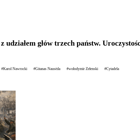
z udziałem głów trzech państw. Uroczystoś
#Karol Nawrocki
#Gitanas Nausėda
#wołodymir Zełenski
#Cytadela