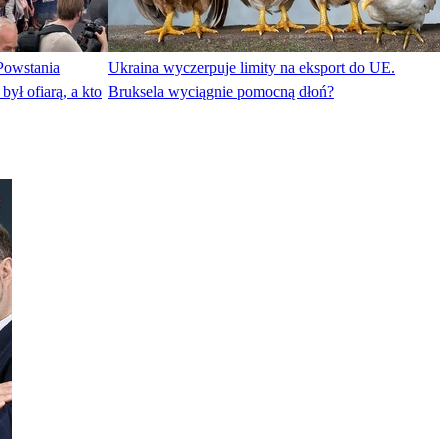
 Powstania
Ukraina wyczerpuje limity na eksport do UE.
ył ofiarą, a kto
Bruksela wyciągnie pomocną dłoń?