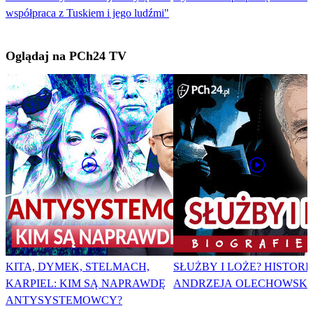
współpraca z Tuskiem i jego ludźmi"
Oglądaj na PCh24 TV
KITA, DYMEK, STELMACH,
SŁUŻBY I LOŻE? HISTORI
KARPIEL: KIM SĄ NAPRAWDĘ
ANDRZEJA OLECHOWSKI
ANTYSYSTEMOWCY?