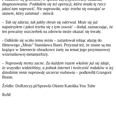
diagnozowaniu. Poddałem się też operacji, która miała tę rzecz
jakoś tam naprawić. Nie naprawiła, więc trzeba się oswajać ze
stanem, który zaistniał
– mówił.
– Tak się zdarza, tak jakby ekran się oderwał. Może się już
napatrzyłem i jakoś trzeba się z tym oswoić –
dodał, zaznaczając, że
ten poważny uszczerbek na zdrowiu może okazać się trwały.
- Odkleiło się oczko temu misiu –
zażartował robiąc aluzję do
filmowego „Misia” Stanisława Barei
.
Przyznał też, że znane są mu
krążące w Internecie obrazkowe żarty na temat jego przymusowej
wizerunkowej metamorfozy.
–
Naprawdę memy zacne. Za każdym razem właśnie już się zdaje,
że wszystko widzieliśmy, a jednak internet i twórczość rodaków w tej
dziedzinie mnie naprawdę szczerze rozbawia
– podkreślił Grzegorz
Braun.
Źródło: DoRzeczy.pl/Sprawki Okiem Katolika You Tube
RoM