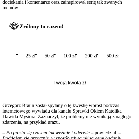
dociekania i komentarze oraz zainspirował serię tak zwanych
memów.
Zróbmy to razem!
25 zł
50 zł
100 zł
200 zł
500 zł
Grzegorz Braun został spytany o tę kwestię wprost podczas
internetowego wywiadu dla kanału Sprawki Okiem Katolika
Dawida Mysiora. Zaznaczył, że problemy nie wynikają z nagłego
zdarzenia, na przykład urazu.
–
Po prostu się czasem tak weźmie i oderwie
– powiedział. –
Poddałem się grzecznie, w sposób zdyscyplinowany badaniu,