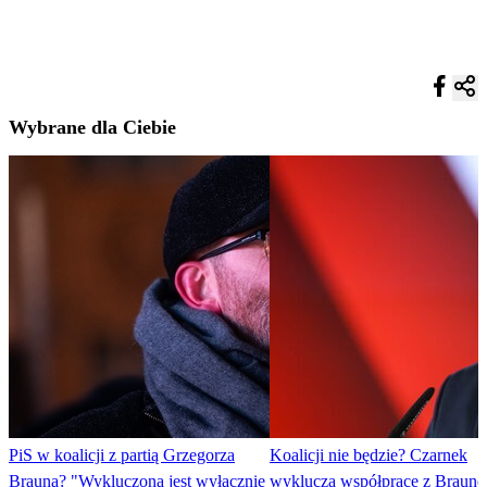
Wybrane dla Ciebie
PiS w koalicji z partią Grzegorza
Koalicji nie będzie? Czarnek
Brauna? "Wykluczona jest wyłącznie
wyklucza współpracę z Braun