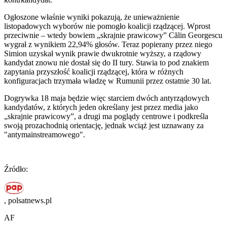
Ogłoszone właśnie wyniki pokazują, że unieważnienie
listopadowych wyborów nie pomogło koalicji rządzącej. Wprost
przeciwnie – wtedy bowiem „skrajnie prawicowy” Călin Georgescu
wygrał z wynikiem 22,94% głosów. Teraz popierany przez niego
Simion uzyskał wynik prawie dwukrotnie wyższy, a rządowy
kandydat znowu nie dostał się do II tury. Stawia to pod znakiem
zapytania przyszłość koalicji rządzącej, która w różnych
konfiguracjach trzymała władzę w Rumunii przez ostatnie 30 lat.
Dogrywka 18 maja będzie więc starciem dwóch antyrządowych
kandydatów, z których jeden określany jest przez media jako
„skrajnie prawicowy”, a drugi ma poglądy centrowe i podkreśla
swoją prozachodnią orientację, jednak wciąż jest uznawany za
"antymainstreamowego".
Źródło:
, polsatnews.pl
AF