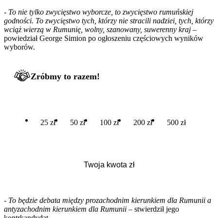
- To nie tylko zwycięstwo wyborcze, to zwycięstwo rumuńskiej
godności. To zwycięstwo tych, którzy nie stracili nadziei, tych, którzy
wciąż wierzą w Rumunię, wolny, szanowany, suwerenny kraj –
powiedział George Simion po ogłoszeniu częściowych wyników
wyborów.
Zróbmy to razem!
25 zł
50 zł
100 zł
200 zł
500 zł
- To będzie debata między prozachodnim kierunkiem dla Rumunii a
antyzachodnim kierunkiem dla Rumunii
– stwierdził jego
kontrkandydat.