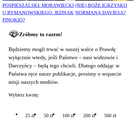
POSPIESZALSKI: MORAWIECKI
(NIE) BOŻE IGRZYSKO
U RYMANOWSKIEGO. JEDNAK
NORMANA DAVIESA?
PINOKIO?
Zróbmy to razem!
Będziemy mogli trwać w naszej walce o Prawdę
wyłącznie wtedy, jeśli Państwo – nasi widzowie i
Darczyńcy – będą tego chcieli. Dlatego oddając w
Państwa ręce nasze publikacje, prosimy o wsparcie
misji naszych mediów.
Wybierz kwotę:
25 zł
50 zł
100 zł
200 zł
500 zł