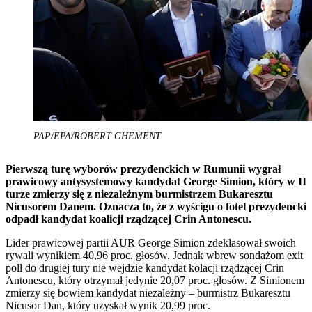
PAP/EPA/ROBERT GHEMENT
Pierwszą turę wyborów prezydenckich w Rumunii wygrał
prawicowy antysystemowy kandydat George Simion, który w II
turze zmierzy się z niezależnym burmistrzem Bukaresztu
Nicusorem Danem. Oznacza to, że z wyścigu o fotel prezydencki
odpadł kandydat koalicji rządzącej Crin Antonescu.
Lider prawicowej partii AUR George Simion zdeklasował swoich
rywali wynikiem 40,96 proc. głosów. Jednak wbrew sondażom exit
poll do drugiej tury nie wejdzie kandydat kolacji rządzącej Crin
Antonescu, który otrzymał jedynie 20,07 proc. głosów. Z Simionem
zmierzy się bowiem kandydat niezależny – burmistrz Bukaresztu
Nicusor Dan, który uzyskał wynik 20,99 proc.