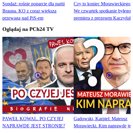
Sondaż: rośnie poparcie dla partii
Czy to koniec Morawieckiego 
Brauna. KO z coraz większą
We czwartek spotkanie byłego
przewagą nad PiS-em
premiera z prezesem Kaczyńsk
Oglądaj na PCh24 TV
PAWEŁ KOWAL. PO CZYJEJ
Gadowski, Karpiel: Mateusz
NAPRAWDĘ JEST STRONIE?
Morawiecki. Kim naprawdę jes