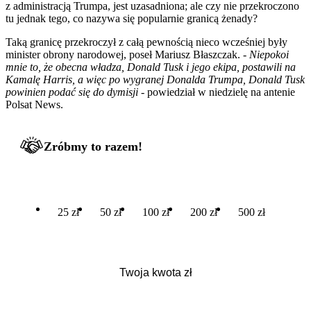
z administracją Trumpa, jest uzasadniona; ale czy nie przekroczono
tu jednak tego, co nazywa się popularnie granicą żenady?
Taką granicę przekroczył z całą pewnością nieco wcześniej były
minister obrony narodowej, poseł Mariusz Błaszczak. -
Niepokoi
mnie to, że obecna władza, Donald Tusk i jego ekipa, postawili na
Kamalę Harris, a więc po wygranej Donalda Trumpa, Donald Tusk
powinien podać się do dymisji
- powiedział w niedzielę na antenie
Polsat News.
Zróbmy to razem!
25 zł
50 zł
100 zł
200 zł
500 zł