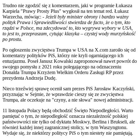
Trudno nie zgodzić się z komentarzem, jaki w programie Łukasza
Karpiela "Prawy Prosty Plus" wygłosił na ten temat red. Łukasz
Warzecha, mówiąc: -
Jeżeli były minister obrony i bardzo ważny
polityk Prawa i Sprawiedliwości stwierdza de facto, że o tym, kto
rządzi w Polsce, ma zdecydować to, kto wygrywa wybory w USA,
to jest to, przepraszam, cytując klasyka – czystej wody murzyńskość
po prostu
.
Po ogłoszeniu zwycięstwa Trumpa w USA na X.com zaroiło się od
komentarzy polityków PiS, którzy nie kryli ogarniającego ich
entuzjazmu. Poseł Janusz Kowalski zaproponował nawet powrót do
swojego pomysłu z 2021 roku polegającego na odznaczeniu
Donalda Trumpa Krzyżem Wielkim Orderu Zasługi RP przez
prezydenta Andrzeja Dudę.
Nieco trzeźwiej sprawę ocenił sam prezes PiS Jarosław Kaczyński,
przyznając w Sejmie, że wprawdzie cieszy się ze zwycięstwa
Trumpa, ale oczekuje na "czyny, a nie słowa" nowej administracji.
11 listopada Polacy będą obchodzić Święto Niepodległości. Warto
pamiętać o tym, że niepodległość oznacza niezależność polskiej
państwowości nie tylko od dyktatu Moskwy, Berlina i Brukseli, ale
również każdej innej zagranicznej stolicy, w tym Waszyngtonu.
Wydaje się, że niektórzy politycy PiS o tym niestety nie pamiętają.