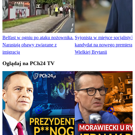
Belfast w ogniu po ataku nożownika.
Syjonista w miejsce socjalisty?
Narastają obawy związane z
kandydat na nowego premiera
imigracją
Wielkiej Brytanii
Oglądaj na PCh24 TV