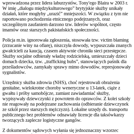
wprowadzona przez lidera laburzystów, Tony'ego Blaira w 2003 r.
W imię „dialogu międzykulturowego” brytyjskie służby unikały
działań, które mogłyby „urazić” mniejszości. W związku z tym nie
raportowano pochodzenia etnicznego podejrzanych, oraz
szczególnym zaufaniem darzono tzw. liderów wspólnot, często
imamów oraz starszych pakistańskich społeczności.
Policja m.in. ignorowała zgłoszenia, stosowała tzw. victim blaming
(zrzucanie winy na ofiarę), niszczyła dowody, wypuszczała znanych
gwałcicieli za kaucją, czasem aktywnie chroniła sieci przestępcze.
Służby socjalne odbierały władzę rodzicielską, umieszczały dzieci
domach dziecka, tzw. „trafficking hubs”, stanowiących paśnik dla
prześladowców, zamykały sprawy mimo dowodów, represjonowały
sygnalistów.
Urzędnicy służba zdrowia (NHS), choć rejestrowali obrażenia
genitalne, wielokrotne choroby weneryczne u 13-latek, ciąże z
gwałtu i próby samobójcze, zamiast zawiadamiać służby,
wypisywały dziewczynki z powrotem do oprawców. Z kolei szkoły
nie reagowały na podejrzane zachowania (odbieranie dziewczynek
ze szkół przez starszych mężczyzn). Lokalne urzędy ds. transportu
publicznego bez problemów odnawiały licencje dla taksówkarzy
tworzących zaplecze logistyczne gangów.
Z dokumentów sądowych wyłania się jednoznaczny wzorzec