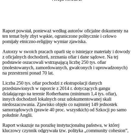
Raport powstał, ponieważ według autorów oficjalne dokumenty na
ten temat były zbyt wąskie, ograniczone politycznie i celowo
pomijały etniczno-religijny wymiar zjawiska.
Autorzy w swoich pracach oparli się o istniejące materiały i dowody
z oficjalnych dochodzeń, zeznania ofiar i dane sądowe. Na tej
podstawie oszacowali wstrząsającą liczbę 250 tys. ofiar
(molestowanych, zamordowanych, gwałconych i uprowadzonych)
na przestrzeni ponad 70 lat.
Liczba 250 tys. ofiar pochodzi z ekstrapolacji danych
przedstawionych w raporcie z 2014 r. dotyczących gangu
działającego na terenie Rotherhamu (minimum 1,4 tys. ofiar),
innych dochodzeń lokalnych oraz udokumentowanej skali
niedoszacowania. Zjawisko objęło co najmniej 149 jednostek
samorządowych (prawie 40 proc. wszystkich) od Szkocji po samo
południe Anglii.
Raport wskazuje na porażkę instytucjonalną państwa, w której
kluczowy czynnik odgrywała tzw. polityka „community cohesion”,