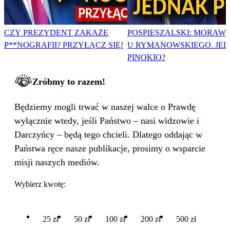
CZY PREZYDENT ZAKAŻE
POSPIESZALSKI: MORAWI
P**NOGRAFII? PRZYŁĄCZ SIĘ!
U RYMANOWSKIEGO. JE
PINOKIO?
Zróbmy to razem!
Będziemy mogli trwać w naszej walce o Prawdę
wyłącznie wtedy, jeśli Państwo – nasi widzowie i
Darczyńcy – będą tego chcieli. Dlatego oddając w
Państwa ręce nasze publikacje, prosimy o wsparcie
misji naszych mediów.
Wybierz kwotę:
25 zł
50 zł
100 zł
200 zł
500 zł