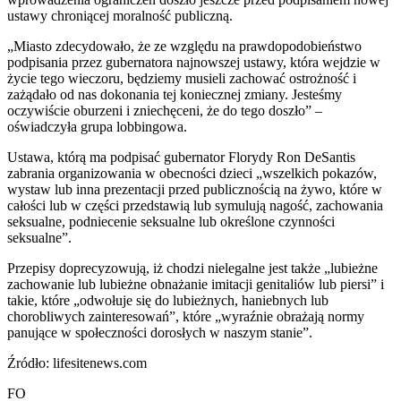
ustawy chroniącej moralność publiczną.
„Miasto zdecydowało, że ze względu na prawdopodobieństwo
podpisania przez gubernatora najnowszej ustawy, która wejdzie w
życie tego wieczoru, będziemy musieli zachować ostrożność i
zażądało od nas dokonania tej koniecznej zmiany. Jesteśmy
oczywiście oburzeni i zniechęceni, że do tego doszło” –
oświadczyła grupa lobbingowa.
Ustawa, którą ma podpisać gubernator Florydy Ron DeSantis
zabrania organizowania w obecności dzieci „wszelkich pokazów,
wystaw lub inna prezentacji przed publicznością na żywo, które w
całości lub w części przedstawią lub symulują nagość, zachowania
seksualne, podniecenie seksualne lub określone czynności
seksualne”.
Przepisy doprecyzowują, iż chodzi nielegalne jest także „lubieżne
zachowanie lub lubieżne obnażanie imitacji genitaliów lub piersi” i
takie, które „odwołuje się do lubieżnych, haniebnych lub
chorobliwych zainteresowań”, które „wyraźnie obrażają normy
panujące w społeczności dorosłych w naszym stanie”.
Źródło: lifesitenews.com
FO