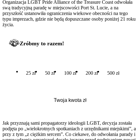
Organizacja LGBT Pride Alliance of the Treasure Coast odwołała
swą tradycyjną paradę w miejscowości Port St. Lucie, a na
przyszłość ustanowiła ograniczenia wiekowe obecności na tego
typu imprezach, gdzie nie będą dopuszczane osoby poniżej 21 roku
życia.
Zróbmy to razem!
25 zł
50 zł
100 zł
200 zł
500 zł
Jak przyznają sami propagatorzy ideologii LGBT, decyzja została
podjęta po „wielokrotnych spotkaniach z urzędnikami miejskimi”, a
przy z tym „z ciężkim sercem”. Co ciekawe, do odwołania parady i
wprowadzenia ograniczeń doszło jeszcze przed podpisaniem nowej