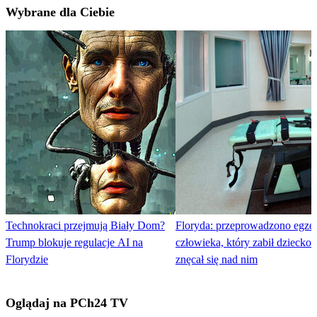
Wybrane dla Ciebie
Technokraci przejmują Biały Dom?
Floryda: przeprowadzono egze
Trump blokuje regulacje AI na
człowieka, który zabił dziecko i
Florydzie
znęcał się nad nim
Oglądaj na PCh24 TV