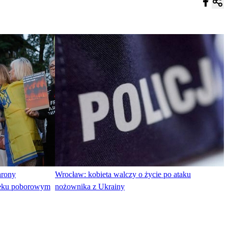
hrony
Wrocław: kobieta walczy o życie po ataku
ieku poborowym
nożownika z Ukrainy