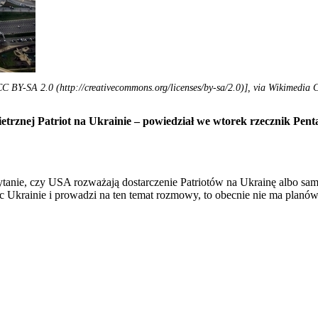
C BY-SA 2.0 (http://creativecommons.org/licenses/by-sa/2.0)], via Wikimedia
rznej Patriot na Ukrainie – powiedział we wtorek rzecznik Penta
tanie, czy USA rozważają dostarczenie Patriotów na Ukrainę albo samo
oc Ukrainie i prowadzi na ten temat rozmowy, to obecnie nie ma planó