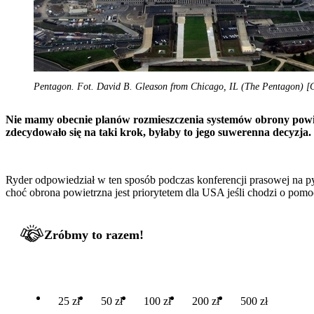
Pentagon. Fot. David B. Gleason from Chicago, IL (The Pentagon) [C
Nie mamy obecnie planów rozmieszczenia systemów obrony powiet
zdecydowało się na taki krok, byłaby to jego suwerenna decyzja.
Ryder odpowiedział w ten sposób podczas konferencji prasowej na py
choć obrona powietrzna jest priorytetem dla USA jeśli chodzi o pom
Zróbmy to razem!
25 zł
50 zł
100 zł
200 zł
500 zł