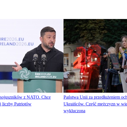
 sojuszników z NATO. Chce
Państwa Unii za przedłużeniem oc
 liczby Patriotów
Ukraińców. Część mężczyzn w w
wykluczona