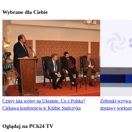
Wybrane dla Ciebie
Cztery lata wojny na Ukrainie. Co z Polską?
Zełenski wzywa
Ciekawa konferencja w Klubie Stańczyka
dostawy większej
Oglądaj na PCh24 TV